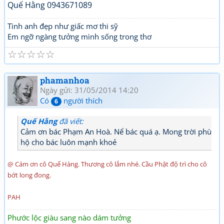
Quế Hằng 0943671089
Tình anh đẹp như giấc mơ thi sỹ
Em ngỡ ngàng tưởng mình sống trong thơ
☆
☆
☆
☆
☆
phamanhoa
Ngày gửi: 31/05/2014 14:20
Có
người thích
6
Quế Hằng
đã viết:
Cảm ơn bác Phạm An Hoà. Nể bác quá ạ. Mong trời phù
hộ cho bác luôn mạnh khoẻ
@ Cám ơn cô Quế Hàng. Thương cô lắm nhé. Cầu Phật độ trì cho cô
bớt long đong.
PAH
Phước lộc giàu sang nào dám tưởng