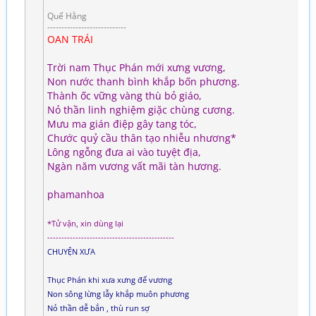
Quế Hằng
----------------------------
OAN TRÁI
Trời nam Thục Phán mới xưng vương,
Non nước thanh bình khắp bốn phương.
Thành ốc vững vàng thù bỏ giáo,
Nỏ thần linh nghiệm giặc chùng cương.
Mưu ma gián điệp gây tang tóc,
Chước quỷ cầu thân tạo nhiễu nhương*
Lông ngỗng đưa ai vào tuyệt địa,
Ngàn năm vương vất mãi tàn hương.
phamanhoa
*Tử vận, xin dùng lại
---------------------------------------------
CHUYỆN XƯA
Thục Phán khi xưa xưng đế vương
Non sông lừng lẫy khắp muôn phương
Nỏ thần dễ bắn , thù run sợ