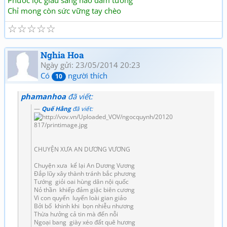
Phước lộc giàu sang nào dám tưởng
Chỉ mong còn sức vững tay chèo
☆
☆
☆
☆
☆
Nghia Hoa
Ngày gửi: 23/05/2014 20:23
Có
người thích
10
phamanhoa
đã viết:
Quế Hằng
đã viết:
CHUYỆN XƯA AN DƯƠNG VƯƠNG
Chuyện xưa kể lại An Dương Vương
Đắp lũy xây thành tránh bắc phương
Tướng giỏi oai hùng dân nội quốc
Nỏ thần khiếp đảm giặc biên cương
Vì con quyến luyến loài gian giảo
Bởi bố khinh khi bọn nhiễu nhương
Thừa hưởng cả tin mà đến nỗi
Ngoại bang giày xéo đất quê hương