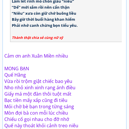
Lấm lét rình mò chốn giấu “niêu”
“Dế” mới sắm rồi nên cẩn thận
“Niêu” xưa còn giữ chớ buông liều
Bây giờ thời buổi hàng khan hiếm
Phải nhớ canh chừng bọn tiểu yêu.
Thành thật chia sẻ cùng nữ sỹ
Cảm ơn anh Xuân Miền nhiều
MONG BẠN
Quế Hằng
Vừa rồi trộm giật chiếc bao yêu
Nho nhỏ xinh xinh rạng ánh điều
Giấy má một đàn thôi tuột mất
Bạc tiền mấy xấp cũng đi tiêu
Mỏi chờ bè bạn trong từng sáng
Mòn đợi bà con mỗi lúc chiều
Chiếu cố gọi nhau cho đỡ nhớ
Quế này thoát khỏi cảnh treo niêu