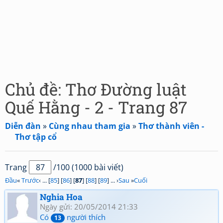
Chủ đề: Thơ Đường luật
Quế Hằng - 2 - Trang 87
Diễn đàn
»
Cùng nhau tham gia
»
Thơ thành viên -
Thơ tập cổ
Trang
/100 (1000 bài viết)
Đầu
«
Trước
‹ ... [
85
] [
86
] [
87
] [
88
] [
89
] ... ›
Sau
»
Cuối
Nghia Hoa
Ngày gửi: 20/05/2014 21:33
Có
người thích
13