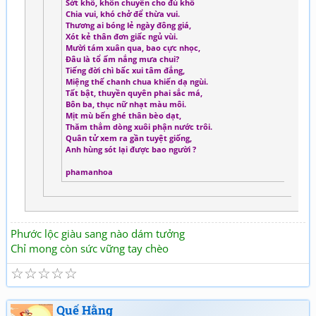
Sớt khổ, khôn chuyên cho đủ khổ
Chia vui, khó chở để thừa vui.
Thương ai bóng lẻ ngày đông giá,
Xót kẻ thân đơn giấc ngủ vùi.
Mười tám xuân qua, bao cực nhọc,
Đâu là tổ ấm nắng mưa chui?
Tiếng đời chì bấc xui tâm đắng,
Miệng thế chanh chua khiến dạ ngùi.
Tất bật, thuyền quyên phai sắc má,
Bôn ba, thục nữ nhạt màu môi.
Mịt mù bến ghé thân bèo dạt,
Thăm thẳm dòng xuôi phận nước trôi.
Quân tử xem ra gần tuyệt giống,
Anh hùng sót lại được bao người ?
phamanhoa
Phước lộc giàu sang nào dám tưởng
Chỉ mong còn sức vững tay chèo
☆
☆
☆
☆
☆
Quế Hằng