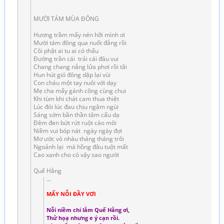
MƯỜI TÁM MÙA ĐÔNG
Hương trầm mấy nén hỡi mình ơi
Mười tám đông qua nuốt đắng rồi
Cõi phật ai tu ai có thấu
Đường trần cái trải cái đâu vui
Chang chang nắng lửa phơi rồi tãi
Hun hút gió đông dập lại vùi
Con cháu một tay nuôi với dạy
Mẹ cha mấy gánh cõng cùng chui
Khi tùm khi chát cam thua thiệt
Lúc đói lúc đau chịu ngậm ngùi
Sáng sớm bần thần tâm cấu dạ
Đêm đen bứt rứt ruột cào môi
Niềm vui bóp nát ngày ngày đợi
Mơ ước vò nhàu tháng tháng trôi
Ngoảnh lại má hồng đâu tuột mất
Cao xanh cho có vậy sao người
Quế Hằng
MẤY NỖI ĐẦY VƠI
Nỗi niềm chi lắm Quế Hằng ơi,
Thử họạ nhưng e ý cạn rồi.