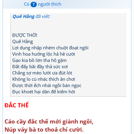
Có
người thích
7
Quế Hằng
đã viết:
ĐƯỢC THỜI
Quế Hằng
Lợi dụng nhập nhèm chuột đoạt ngôi
Vinh hoa hưởng lộc hả hê cười
Gạo kia bồ lớn tha hồ gặm
Đất đấy bãi đầy thả sức xơi
Chẳng sợ mèo lười ưa đút lót
Không lo cú nhác thích ăn chơi
Được thời ếch nhái ngồi bàn ngọc
Đục khoét hại dân để kiếm hời
ĐẮC THẾ
Cáo cầy đắc thế mới giành ngôi,
Núp váy bà to thoả chí cười.