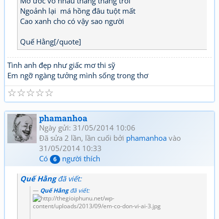
Mơ ước vò nhàu tháng tháng trôi
Ngoảnh lại má hồng đâu tuột mất
Cao xanh cho có vậy sao người
Quế Hằng[/quote]
Tình anh đẹp như giấc mơ thi sỹ
Em ngỡ ngàng tưởng mình sống trong thơ
☆
☆
☆
☆
☆
phamanhoa
Ngày gửi: 31/05/2014 10:06
Đã sửa 2 lần, lần cuối bởi
phamanhoa
vào
31/05/2014 10:33
Có
người thích
6
Quế Hằng
đã viết:
Quế Hằng
đã viết: