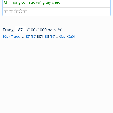
Chỉ mong còn sức vững tay chèo
☆
☆
☆
☆
☆
Trang
/100 (1000 bài viết)
Đầu
«
Trước
‹ ... [
85
] [
86
] [
87
] [
88
] [
89
] ... ›
Sau
»
Cuối