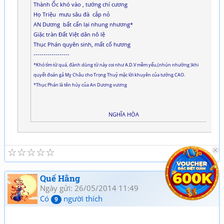
Thành Ốc khó vào , tướng chí cương
Họ Triệu mưu sâu đà cắp nỏ
AN Dương bất cẩn lại nhung nhương*
Giặc tràn Đất Việt dân nô lệ
Thục Phán quyên sinh, mất cố hương
------------------
*Khó tìm từ quá, đành dùng từ này coi như A.D.V mềm yếu,(nhún nhường )khi
quyết đoán gả Mỵ Châu cho Trọng Thuỷ mặc lời khuyên của tướng CAO.
*Thục Phán là tên húy của An Dương vương
NGHĨA HÒA
☆
☆
☆
☆
☆
Quế Hằng
Ngày gửi: 26/05/2014 11:49
Có
người thích
9