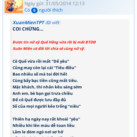
Ngày gửi: 31/05/2014 12:13
Có
người thích
6
XuanMienTPT
đã viết:
COI CHỪNG…
Được tin nữ sỹ Quế Hằng vừa rồi bị mất ĐTDĐ
Xuân Miền có đôi lời chia sẻ cùng nữ sỹ.
Cô Quế vừa rồi mất “Dế yêu”
Cũng may còn lại cái “Tiêu điều”
Bao nhiêu số má toi đời hết
Cùng bấy bạc tiền cũng mất tiêu.
Mặc khách, thi nhân kêu sáng sớm
Anh em, bè bạn gọi trưa chiều
Để cô Quế được lưu đầy đủ
Số của mọi người kẻo trống “niêu”
Thiên hạ ngày nay rất khoái "yêu”
Nhiều khi lên máu dễ toan liều
Lăm le dòm ngó nơi sơ hở