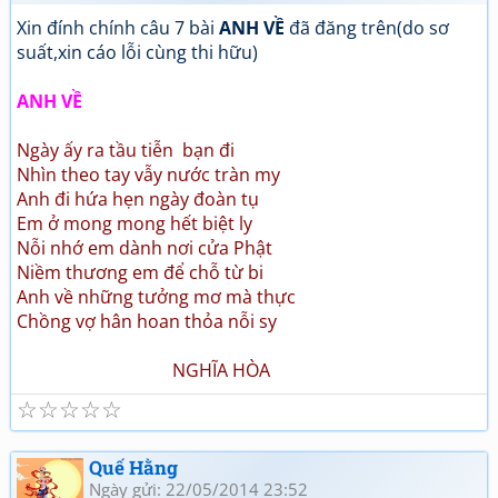
Xin đính chính câu 7 bài
ANH VỀ
đã đăng trên(do sơ
suất,xin cáo lỗi cùng thi hữu)
ANH VỀ
Ngày ấy ra tầu tiễn bạn đi
Nhìn theo tay vẫy nước tràn my
Anh đi hứa hẹn ngày đoàn tụ
Em ở mong mong hết biệt ly
Nỗi nhớ em dành nơi cửa Phật
Niềm thương em để chỗ từ bi
Anh về những tưởng mơ mà thực
Chồng vợ hân hoan thỏa nỗi sy
NGHĨA HÒA
☆
☆
☆
☆
☆
Quế Hằng
Ngày gửi: 22/05/2014 23:52