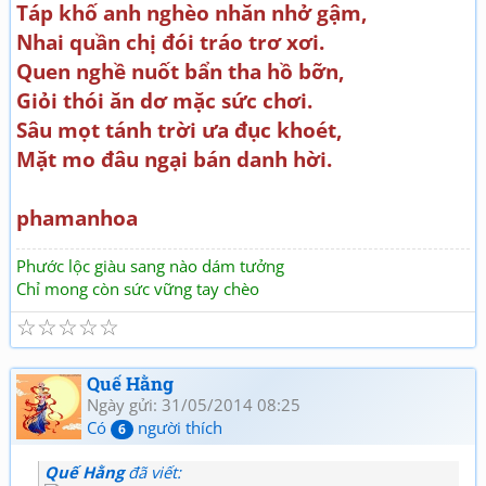
Táp khố anh nghèo nhăn nhở gậm,
Nhai quần chị đói tráo trơ xơi.
Quen nghề nuốt bẩn tha hồ bỡn,
Giỏi thói ăn dơ mặc sức chơi.
Sâu mọt tánh trời ưa đục khoét,
Mặt mo đâu ngại bán danh hời.
phamanhoa
Phước lộc giàu sang nào dám tưởng
Chỉ mong còn sức vững tay chèo
☆
☆
☆
☆
☆
Quế Hằng
Ngày gửi: 31/05/2014 08:25
Có
người thích
6
Quế Hằng
đã viết: