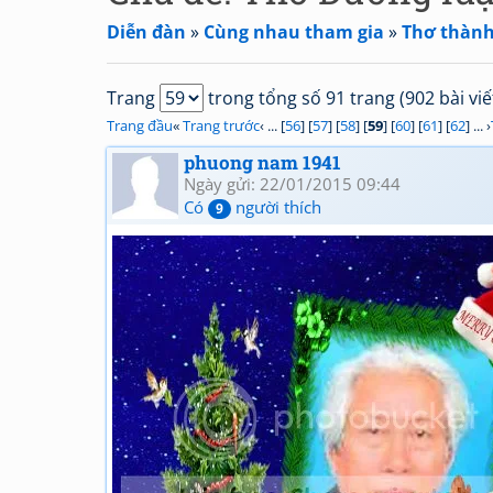
Diễn đàn
»
Cùng nhau tham gia
»
Thơ thành 
Trang
trong tổng số 91 trang (902 bài viế
Trang đầu
«
Trang trước
‹ ... [
56
] [
57
] [
58
] [
59
] [
60
] [
61
] [
62
] ... ›
phuong nam 1941
Ngày gửi: 22/01/2015 09:44
Có
người thích
9