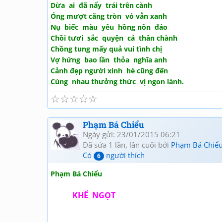
Dừa ai đã nẩy trái trên cành
Óng mượt căng tròn vỏ vẫn xanh
Nụ biếc màu yêu hồng nõn đảo
Chồi tươi sắc quyện cả thân chành
Chồng tung mấy quả vui tình chị
Vợ hứng bao lần thỏa nghĩa anh
Cảnh đẹp người xinh hè cũng đến
Cùng nhau thưởng thức vị ngon lành.
☆
☆
☆
☆
☆
Phạm Bá Chiểu
Ngày gửi: 23/01/2015 06:21
Đã sửa 1 lần, lần cuối bởi
Phạm Bá Chiể
Có
người thích
6
Phạm Bá Chiểu
KHẾ NGỌT