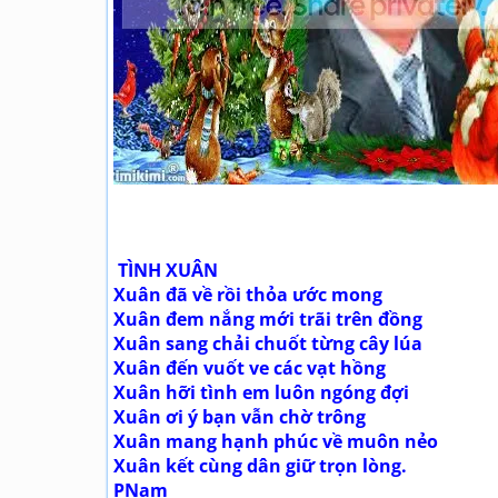
TÌNH XUÂN
Xuân đã về rồi thỏa ước mong
Xuân đem nắng mới trãi trên đồng
Xuân sang chải chuốt từng cây lúa
Xuân đến vuốt ve các vạt hồng
Xuân hỡi tình em luôn ngóng đợi
Xuân ơi ý bạn vẫn chờ trông
Xuân mang hạnh phúc về muôn nẻo
Xuân kết cùng dân giữ trọn lòng.
PNam