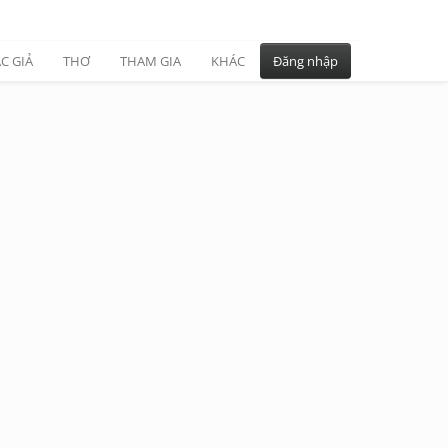
C GIẢ
THƠ
THAM GIA
KHÁC
Đăng nhập