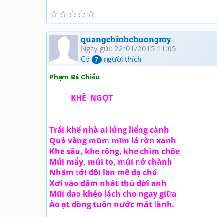
☆
☆
☆
☆
☆
quangchinhchuongmy
Ngày gửi: 22/01/2015 11:05
Có
người thích
7
Phạm Bá Chiểu
KHẾ NGỌT
Trái khế nhà ai lúng liểng cành
Quả vàng mũm mĩm lá rờn xanh
Khe sâu, khe rộng, khe chìm chõe
Múi mẩy, múi to, múi nở chành
Nhấm tới đôi lần mê dạ chú
Xơi vào dăm nhát thú đời anh
Mũi dao khéo lách cho ngay giữa
Ào ạt dòng tuôn nước mát lành.