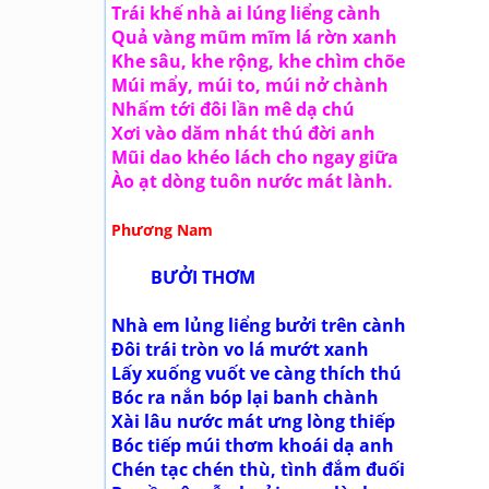
Trái khế nhà ai lúng liểng cành
Quả vàng mũm mĩm lá rờn xanh
Khe sâu, khe rộng, khe chìm chõe
Múi mẩy, múi to, múi nở chành
Nhấm tới đôi lần mê dạ chú
Xơi vào dăm nhát thú đời anh
Mũi dao khéo lách cho ngay giữa
Ào ạt dòng tuôn nước mát lành.
Phương Nam
BƯỞI THƠM
Nhà em lủng liểng bưởi trên cành
Đôi trái tròn vo lá mướt xanh
Lấy xuống vuốt ve càng thích thú
Bóc ra nắn bóp lại banh chành
Xài lâu nước mát ưng lòng thiếp
Bóc tiếp múi thơm khoái dạ anh
Chén tạc chén thù, tình đắm đuối