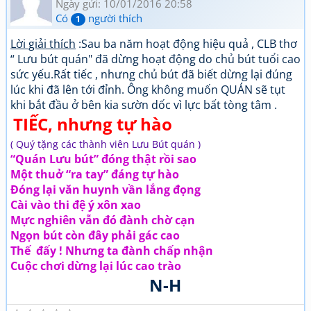
Ngày gửi: 10/01/2016 20:58
Có
người thích
1
Lời giải thích
:Sau ba năm hoạt động hiệu quả , CLB thơ
“ Lưu bút quán" đã dừng hoạt động do chủ bút tuổi cao
sức yếu.Rất tiếc , nhưng chủ bút đã biết dừng lại đúng
lúc khi đã lên tới đỉnh. Ông không muốn QUÁN sẽ tụt
khi bắt đầu ở bên kia sườn dốc vì lực bất tòng tâm .
TIẾC, nhưng tự hào
( Quý tặng các thành viên Lưu Bút quán )
“Quán Lưu bút” đóng thật rồi sao
Một thuở “ra tay” đáng tự hào
Đóng lại văn huynh vần lắng đọng
Cài vào thi đệ ý xôn xao
Mực nghiên vẫn đó đành chờ cạn
Ngọn bút còn đây phải gác cao
Thế đấy ! Nhưng ta đành chấp nhận
Cuộc chơi dừng lại lúc cao trào
N-H