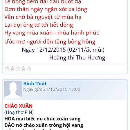
Lẻ bóng đêm dài đau buốt dạ
Đơn thân ngày ngắn xót xa lòng
Vẫn chờ bà nguyệt từ mùa hạ
Lại đợi ông tơ tới tiết đông
Hy vọng mùa xuân - mùa hạnh phúc
Ước mơ người đến tặng bông hồng
Ngày 12/12/2015 (02/11/ất mùi)
Hoàng thị Thu Hương
☆
☆
☆
☆
☆
Bính Tuất
Ngày gửi: 21/12/2015 17:00
CHÀO XUÂN
(Hoạ thơ P N)
HOA mai biếc nụ chúc xuân sang
ĐÀO nở chào xuân trống hội vang