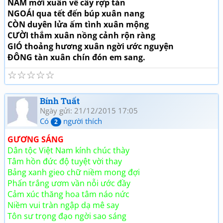
NĂM mới xuân về cây rợp tán
NGOÁI qua tết đến búp xuân nang
CÒN duyên lửa ấm tình xuân mộng
CƯỜI thắm xuân nồng cảnh rộn ràng
GIÓ thoảng hương xuân ngời ước nguyện
ĐÔNG tàn xuân chín đón em sang.
☆
☆
☆
☆
☆
Bính Tuất
Ngày gửi: 21/12/2015 17:05
Có
người thích
2
GƯƠNG SÁNG
Dân tộc Việt Nam kính chúc thày
Tâm hồn đức độ tuyệt vời thay
Bảng xanh gieo chữ niềm mong đợi
Phấn trắng ươm vần nỗi ước đầy
Cảm xúc thăng hoa tâm náo nức
Niềm vui tràn ngập dạ mê say
Tôn sư trọng đạo ngời sao sáng