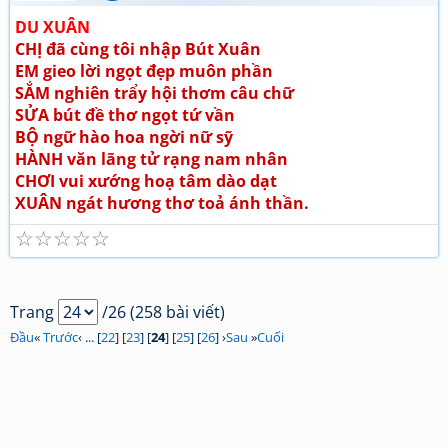
DU XUÂN
CHỊ đã cùng tôi nhập Bút Xuân
EM gieo lời ngọt đẹp muôn phần
SẮM nghiên trẩy hội thơm câu chữ
SỬA bút đề thơ ngọt tứ vần
BỘ ngữ hào hoa ngời nữ sỹ
HÀNH văn lãng tử rạng nam nhân
CHƠI vui xướng hoạ tâm dào dạt
XUÂN ngát hương thơ toả ánh thần.
☆
☆
☆
☆
☆
Trang
/26 (258 bài viết)
Đầu
«
Trước
‹ ... [
22
] [
23
] [
24
] [
25
] [
26
] ›
Sau
»
Cuối