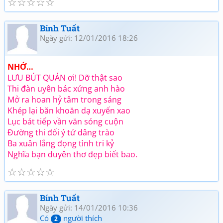
☆
☆
☆
☆
☆
Bính Tuất
Ngày gửi: 12/01/2016 18:26
NHỚ…
LƯU BÚT QUÁN ơi! Dỡ thật sao
Thi đàn uyên bác xứng anh hào
Mở ra hoan hỷ tâm trong sáng
Khép lại băn khoăn dạ xuyến xao
Lục bát tiếp vần văn sóng cuộn
Đường thi đối ý tứ dâng trào
Ba xuân lắng đọng tình tri kỷ
Nghĩa bạn duyên thơ đẹp biết bao.
☆
☆
☆
☆
☆
Bính Tuất
Ngày gửi: 14/01/2016 10:36
Có
người thích
2