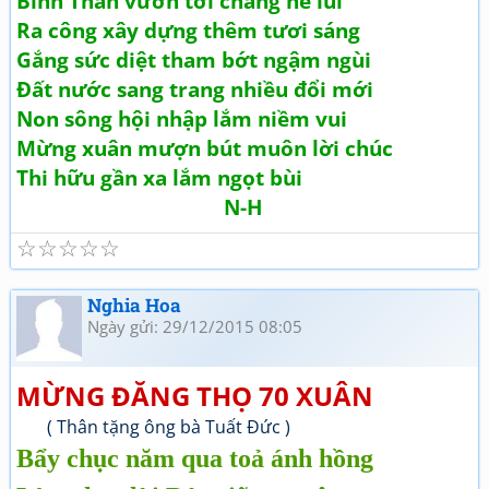
Bính Thân vươn tới chẳng hề lui
Ra công xây dựng thêm tươi sáng
Gắng sức diệt tham bớt ngậm ngùi
Đất nước sang trang nhiều đổi mới
Non sông hội nhập lắm niềm vui
Mừng xuân mượn bút muôn lời chúc
Thi hữu gần xa lắm ngọt bùi
N-H
☆
☆
☆
☆
☆
Nghia Hoa
Ngày gửi: 29/12/2015 08:05
MỪNG ĐĂNG THỌ 70 XUÂN
( Thân tặng ông bà Tuất Đức )
Bẩy chục năm qua toả ánh hồng