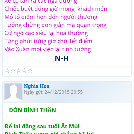
Xe cộ tản ra các ngả đường
Chiếc buýt đúng giờ mong khách mến
Mô tô điểm hẹn đón người thương
Tưởng chừng đơn giản mà quan trọng
Cứ ngỡ cao siêu lại hoá thường
Từng phút từng giờ chờ Tết điểm
Vào Xuân mọi việc lại tinh tường
N-H
☆
☆
☆
☆
☆
Nghia Hoa
Ngày gửi: 24/12/2015 20:55
ĐÓN BÍNH THÂN
Để lại đằng sau tuổi Ất Mùi