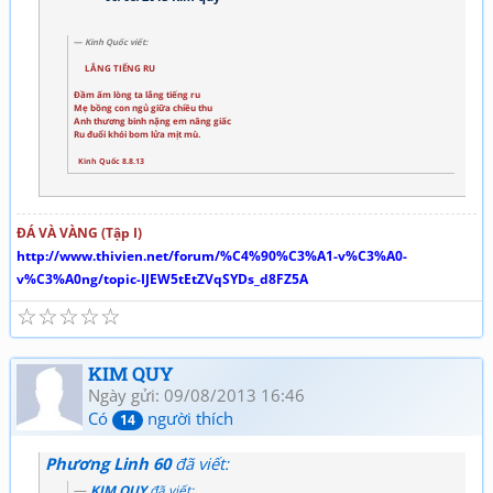
Kinh Quốc viết:
LẮNG TIẾNG RU
Đầm ấm lòng ta lắng tiếng ru
Mẹ bồng con ngủ giữa chiều thu
Anh thương binh nặng em nâng giấc
Ru đuổi khói bom lửa mịt mù.
Kinh Quốc 8.8.13
ĐÁ VÀ VÀNG (Tập I)
http://www.thivien.net/forum/%C4%90%C3%A1-v%C3%A0-
v%C3%A0ng/topic-IJEW5tEtZVqSYDs_d8FZ5A
☆
☆
☆
☆
☆
KIM QUY
Ngày gửi: 09/08/2013 16:46
Có
người thích
14
Phương Linh 60
đã viết:
KIM QUY
đã viết: