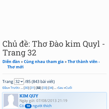
Chủ đề: Thơ Đào kim Quyl -
Trang 32
Diễn đàn
»
Cùng nhau tham gia
»
Thơ thành viên -
Thơ mới
Trang
/85 (843 bài viết)
Đầu
«
Trước
‹ ... [
30
] [
31
] [
32
] [
33
] [
34
] ... ›
Sau
»
Cuối
KIM QUY
Ngày gửi: 07/08/2013 21:19
Có
người thích
18