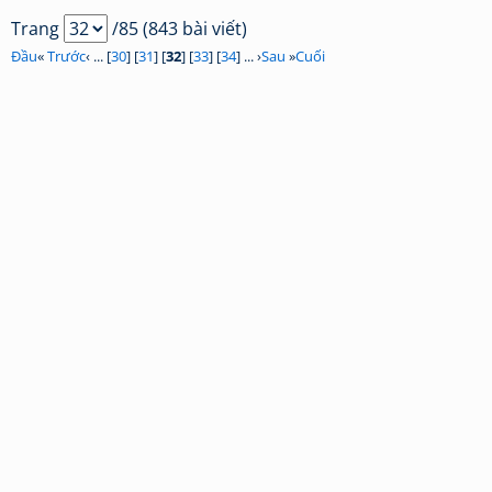
Trang
/85 (843 bài viết)
Đầu
«
Trước
‹ ... [
30
] [
31
] [
32
] [
33
] [
34
] ... ›
Sau
»
Cuối