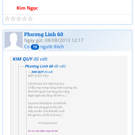
Kim Ngọc
☆
☆
☆
☆
☆
Phương Linh 60
Ngày gửi: 08/08/2013 12:17
Có
người thích
19
KIM QUY
đã viết:
Phương Linh 60
đã viết:
KIM QUY
đã viết:
MỘT CHÚT THU
Gửi tới bạn thơ một chút thu
Chiều nay trong nắng chớm sương mù
Nhớ tới người xưa lòng trĩu nặng
Ngọt ngào sâu lắng nấc lời ru...!
Quá khứ thôi đành cứ thế thôi
Mặc cho sóng gió ở trên đời
Hãy vui lên nhé thôi tiếc nuối
Khi gió thu về đỡ chơi vơi...!
Kim Quy[/quote]
PL xin cảm nhận cùng chị nha