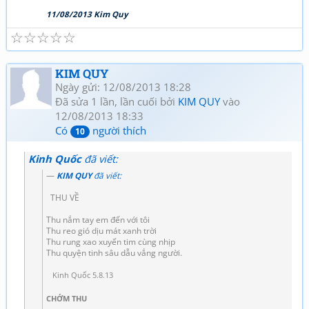
11/08/2013 Kim Quy
☆
☆
☆
☆
☆
KIM QUY
Ngày gửi: 12/08/2013 18:28
Đã sửa 1 lần, lần cuối bởi
KIM QUY
vào
12/08/2013 18:33
Có
người thích
10
Kinh Quốc
đã viết:
KIM QUY
đã viết:
THU VỀ
Thu nắm tay em đến với tôi
Thu reo gió dịu mát xanh trời
Thu rung xao xuyến tim cùng nhịp
Thu quyện tinh sâu dẫu vắng người.
Kinh Quốc 5.8.13
CHỚM THU