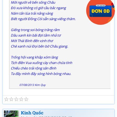
Mời người về bến sông Châu
Đò xưa không có giờ cầu bắc ngang
Năm tấn lúa trải nắng vàng
Biết người Đồng Cói sẵn sàng viếng thăm.
Giếng trong soi bóng trăng rằm
Dâu xanh kín bãi đợi tằm nhả tơ
Mời Thái Bình đến vịnh thơ
Chè xanh núi Đọi bên bờ Châu giang.
Trống hội vang khắp xóm làng
Tịch điền Vua xuống cày chan chứa tình
Chiếu chèo trải rộng sân đình
Ta đây mình đấy sóng hình bóng nhau.
07/08/2013 Kim Quy
☆
☆
☆
☆
☆
Kinh Quốc