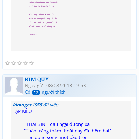
Tháng ngày nếm trải ngàn hương sắc
Hạnh phúc êm đềm tiếng hát ru
Năm tháng xuân thì xa mãi trôi
Niềm vui mãn nguyện đọng trên đời
Cháu con thành đạt ngoan đoàn kết
Nỗi nhớ người xưa vẫn chẳng vơi.
7/8/13 PL
☆
☆
☆
☆
☆
KIM QUY
Ngày gửi: 08/08/2013 19:53
Có
người thích
17
kimngoc1955
đã viết:
TẬP KIỀU
THÁI BÌNH đâu ngại đường xa
''Tuần trăng thấm thoắt nay đà thêm hai''
Hai dòng sông ,một bầu trời,