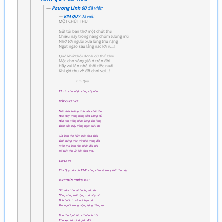
Phương Linh 60
đã viết:
KIM QUY
đã viết:
MỘT CHÚT THU
Gửi tới bạn thơ một chút thu
Chiều nay trong nắng chớm sương mù
Nhớ tới người xưa lòng trĩu nặng
Ngọt ngào sâu lắng nấc lời ru...!
Quá khứ thôi đành cứ thế thôi
Mặc cho sóng gió ở trên đời
Hãy vui lên nhé thôi tiếc nuối
Khi gió thu về đỡ chơi vơi...!
Kim Quy
PL xin cảm nhận cùng chị nha
BỚT CHƠI VƠI
Một chút hương tình một chút thu
Heo may trong nắng sớm sương mù
Hòa tan tiếng nhạc lòng sâu lắng
Thắm sắc mây vàng ngọt điệu ru
Gửi bạn thơ hiền một chút thôi
Tình riêng trắc trở nhỏ trong đời
Niềm vui bạn nhé nhân đôi nhỉ
Để tiết thu về bớt chơi vơi.
1/8/13 PL
Kim Quy cám ơn PLđã cùng chia sẻ trong tiết thu này
THƠ THẨN CHIỀU THU
Gió sớm tràn về hương sắc thu
Nắng vàng trải rộng xoá mây mù
Đưa bước ta về nơi hẹn cũ
Tìm người trong mộng lặng tiếng ru.
Bao thu lạnh lẽo cứ nhanh trôi
Xào xạc lá rơi ở giữa đời