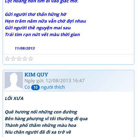
Lọt hoàng hôn tím đi vào giấc mơ.
Gửi người thơ thẩn hững hờ
Hẹn trăm năm nữa vẫn chờ đợi nhau
Gửi người thề nguyện mai sau
Trái tim rạn nứt vết màu thời gian
11/08/2013
☆
☆
☆
☆
☆
KIM QUY
Ngày gửi: 12/08/2013 16:47
Có
người thích
10
LỐI XƯA
Quê hương nối những con đường
Bên hàng phượng vĩ tôi thường đi qua
Thành phố thắm những màu hoa
Níu chân người đã đi xa trở về