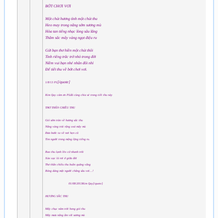
BỚT CHƠI VƠI
Một chút hương tình một chút thu
Heo may trong nắng sớm sương mù
Hòa tan tiếng nhạc lòng sâu lắng
Thắm sắc mây vàng ngọt điệu ru
Gửi bạn thơ hiền một chút thôi
Tình riêng trắc trở nhỏ trong đời
Niềm vui bạn nhé nhân đôi nhỉ
Để tiết thu về bớt chơi vơi.
[/quote]
1/8/13 PL
Kim Quy cám ơn PLđã cùng chia sẻ trong tiết thu này
THƠ THẨN CHIỀU THU
Gió sớm tràn về hương sắc thu
Nắng vàng trải rộng xoá mây mù
Đưa bước ta về nơi hẹn cũ
Tìm người trong mộng lặng tiếng ru.
Bao thu lạnh lẽo cứ nhanh trôi
Xào xạc lá rơi ở giữa đời
Thơ thẩn chiều thu buồn quãng vắng
Bóng dáng một người chẳng sầu vơi...!
01/08/2013Kim Quy[/quote]
HƯƠNG SẮC THU
Mấy chục năm trời hong gió thu
Mây mưa nắng ấm với sương mù