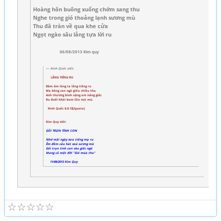
Hoàng hôn buông xuống chớm sang thu
Nghe trong gió thoảng lạnh sương mù
Thu đã tràn về qua khe cửa
Ngọt ngào sâu lắng tựa lời ru
06/08/2013 Kim quy
Kinh Quốc viết:
LẮNG TIẾNG RU
Đầm ấm lòng ta lắng tiếng ru
Mẹ bồng con ngủ giữa chiều thu
Anh thương binh nặng em nâng giấc
Ru đuổi khói bom lửa mịt mù.
Kinh Quốc 8.8.13[/quote]
Kim Quy viết:
GÓI TRỌN TÌNH CON
Nhớ mãi ngày xưa tiếng mẹ ru
Êm đềm câu hát xoá sương mù
Gói trọn tình con vào giấc ngủ
Mang cả một đời "Gió mùa thu"
11/08/2013 Kim Quy
☆
☆
☆
☆
☆