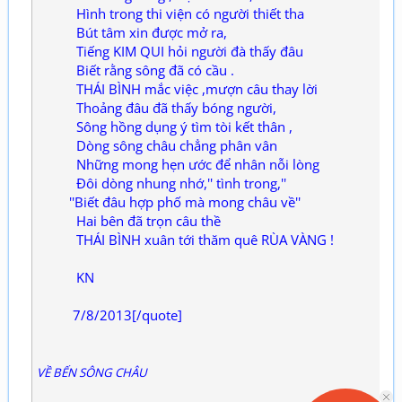
Hình trong thi viện có người thiết tha
Bút tâm xin được mở ra,
Tiếng KIM QUI hỏi người đà thấy đâu
Biết rằng sông đã có cầu .
THÁI BÌNH mắc việc ,mượn câu thay lời
Thoảng đâu đã thấy bóng người,
Sông hồng dụng ý tìm tòi kết thân ,
Dòng sông châu chẳng phân vân
Những mong hẹn ước để nhân nỗi lòng
Đôi dòng nhung nhớ,'' tình trong,''
''Biết đâu hợp phố mà mong châu về''
Hai bên đã trọn câu thề
THÁI BÌNH xuân tới thăm quê RÙA VÀNG !
KN
7/8/2013[/quote]
VỀ BẾN SÔNG CHÂU