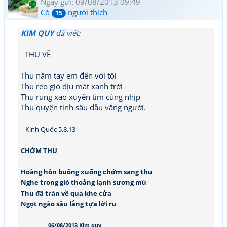
Ngày gửi: 09/08/2013 09:49
Có
người thích
15
KIM QUY
đã viết:
THU VỀ
Thu nắm tay em đến với tôi
Thu reo gió dịu mát xanh trời
Thu rung xao xuyến tim cùng nhịp
Thu quyện tinh sâu dẫu vắng người.
Kinh Quốc 5.8.13
CHỚM THU
Hoàng hôn buông xuống chớm sang thu
Nghe trong gió thoảng lạnh sương mù
Thu đã tràn về qua khe cửa
Ngọt ngào sâu lắng tựa lời ru
06/08/2013 Kim quy