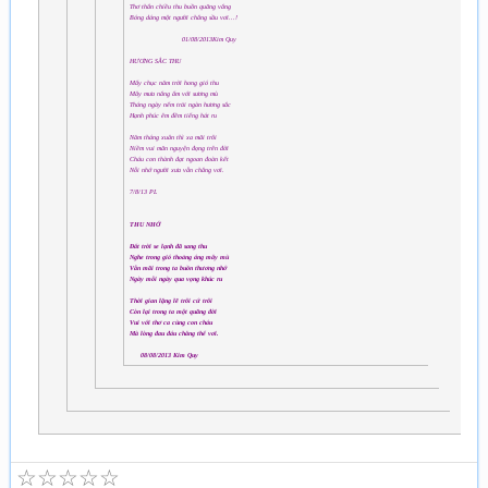
Thơ thẩn chiều thu buồn quãng vắng
Bóng dáng một người chẳng sầu vơi...!
01/08/2013Kim Quy
HƯƠNG SẮC THU
Mấy chục năm trời hong gió thu
Mây mưa nắng ấm với sương mù
Tháng ngày nếm trải ngàn hương sắc
Hạnh phúc êm đềm tiếng hát ru
Năm tháng xuân thì xa mãi trôi
Niềm vui mãn nguyện đọng trên đời
Cháu con thành đạt ngoan đoàn kết
Nỗi nhớ người xưa vẫn chẳng vơi.
7/8/13 PL
THU NHỚ
Đất trời se lạnh đã sang thu
Nghe trong gió thoảng áng mây mù
Vẫn mãi trong ta buồn thương nhớ
Ngày mỗi ngày qua vọng khúc ru
Thời gian lặng lẽ trôi cứ trôi
Còn lại trong ta một quãng đời
Vui với thơ ca cùng con cháu
Mà lòng đau đáu chẳng thể vơi.
08/08/2013 Kim Quy
☆
☆
☆
☆
☆