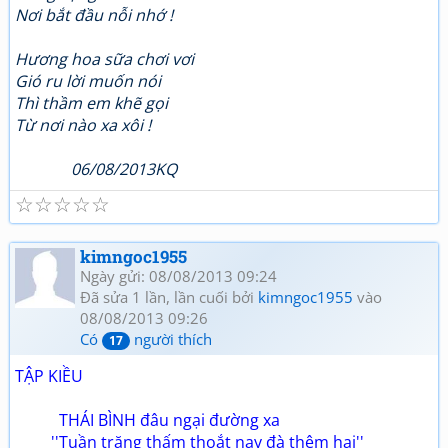
Nơi bắt đầu nỗi nhớ !
Hương hoa sữa chơi vơi
Gió ru lời muốn nói
Thì thầm em khẽ gọi
Từ nơi nào xa xôi !
06/08/2013KQ
☆
☆
☆
☆
☆
kimngoc1955
Ngày gửi: 08/08/2013 09:24
Đã sửa 1 lần, lần cuối bởi
kimngoc1955
vào
08/08/2013 09:26
Có
người thích
17
TẬP KIỀU
THÁI BÌNH đâu ngại đường xa
''Tuần trăng thấm thoắt nay đà thêm hai''