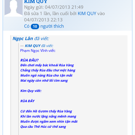
KIM QUY
Ngày gửi: 04/07/2013 21:49
Đã sửa 1 lần, lần cuối bởi
KIM QUY
vào
04/07/2013 22:13
Có
người thích
10
Ngọc Lân
đã viết:
KIM QUY
đã viết:
Phạm Ngọc Vĩnh viết:
RÙA ĐÂU?
Đến chơi mấy bác khoái Rùa Vàng
Chẳng thấy Rùa đâu thơ một hàng
Muốn ngó nàng Rùa cho tận mắt
Mai ngày còn nhớ lối tìm sang
Kim Quy viết:
RÙA ĐÂY
Cứ đến Hồ Gươm thấy Rùa Vàng
Khi làn nước lặng nắng mênh mang
Muốn được ngắm xem nhìn tận mắt
Qua cầu Thê Húc cứ thế sang