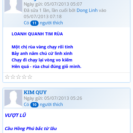
Ngày gửi: 05/07/2013 05:07
Đã sửa 1 lần, lần cuối bởi
Dong Linh
vào
05/07/2013 07:18
Có
người thích
11
LOANH QUANH TIM RÙA
Một chị rùa vàng chạy rối tinh
Bảy anh năm chú cứ lình xình
Chạy đi chạy lại vòng vo kiếm
Hên quá - rùa chui đúng giỏ mình.
☆
☆
☆
☆
☆
KIM QUY
Ngày gửi: 05/07/2013 05:26
Có
người thích
10
VƯỢT LŨ
Cầu Hồng Phú bắc từ lâu