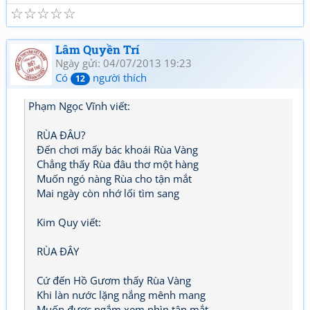
☆
☆
☆
☆
☆
Lâm Quyền Trí
Ngày gửi: 04/07/2013 19:23
Có
người thích
12
Phạm Ngọc Vĩnh viết:
RÙA ĐÂU?
Đến chơi mấy bác khoái Rùa Vàng
Chẳng thấy Rùa đâu thơ một hàng
Muốn ngó nàng Rùa cho tận mắt
Mai ngày còn nhớ lối tìm sang
Kim Quy viết:
RÙA ĐÂY
Cứ đến Hồ Gươm thấy Rùa Vàng
Khi làn nước lặng nắng mênh mang
Muốn được ngắm xem nhìn tận mắt