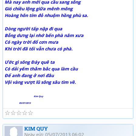
Mà nay anh mới qua cầu sang sông
Gió chiều lộng giữa mênh mông
Hoàng hôn tím đỏ nhuộm hồng phù sa.
Dòng người tấp nập đi qua
Bỗng dưng lại nhớ bến phà năm xưa
Có ngày trời đổ cơn mưa
Khi trời đã tối vẫn chưa có phà.
Ước gì sông Đáy quê ta
Có dải yếm thắm bắc qua làm cầu
Để anh đang ở nơi đâu
Vội vàng vượt lũ sông sâu tìm về.
Kim Quy
05/07/2013
☆
☆
☆
☆
☆
KIM QUY
Ngày gửi: 05/07/2013 06:02