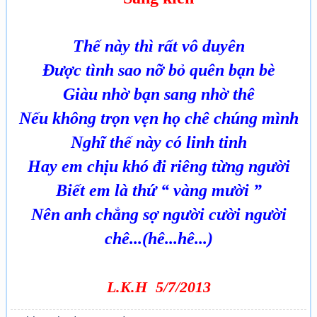
Thế này thì rất vô duyên
Được tình sao nỡ bỏ quên bạn bè
Giàu nhờ bạn sang nhờ thê
Nếu không trọn vẹn họ chê chúng mình
Nghĩ thế này có linh tinh
Hay em chịu khó đi riêng từng ng­ười
Biết em là thứ “ vàng m­ười ”
Nên anh chẳng sợ ng­ười c­ười ng­ười
chê...(hê...hê...)
L.K.H 5/7/2013