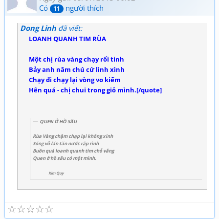
Có
người thích
11
Dong Linh
đã viết:
LOANH QUANH TIM RÙA
Một chị rùa vàng chạy rối tinh
Bảy anh năm chú cứ lình xình
Chạy đi chạy lại vòng vo kiếm
Hên quá - chị chui trong giỏ mình.[/quote]
QUEN Ở HỒ SÂU
Rùa Vàng chậm chạp lại không xinh
Sóng vỗ lăn tăn nước rập rình
Buồn quá loanh quanh tìm chỗ vắng
Quen ở hồ sâu có một mình.
Kim Quy
☆
☆
☆
☆
☆