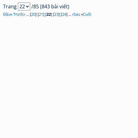
Trang
/85 (843 bài viết)
Đầu
«
Trước
‹ ... [
20
] [
21
] [
22
] [
23
] [
24
] ... ›
Sau
»
Cuối