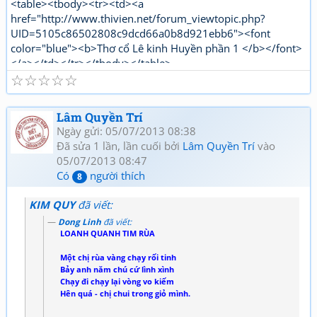
<table><tbody><tr><td><a
href="http://www.thivien.net/forum_viewtopic.php?
UID=5105c86502808c9dcd66a0b8d921ebb6"><font
color="blue"><b>Thơ cổ Lê kinh Huyền phần 1 </b></font>
</a></td></tr></tbody></table>
☆
☆
☆
☆
☆
"http://www.thivien.net/forum_viewtopic.php?
UID=bkDYrcuJOSk9GouaL4BqFQ"><font color="red">
<b>Thơ mới Lê kinh Huyền phần 1</b></font></a></td>
Lâm Quyền Trí
</tr></tbody></table>[/html]
Ngày gửi: 05/07/2013 08:38
Đã sửa 1 lần, lần cuối bởi
Lâm Quyền Trí
vào
05/07/2013 08:47
Có
người thích
8
KIM QUY
đã viết:
Dong Linh
đã viết:
LOANH QUANH TIM RÙA
Một chị rùa vàng chạy rối tinh
Bảy anh năm chú cứ lình xình
Chạy đi chạy lại vòng vo kiếm
Hên quá - chị chui trong giỏ mình.