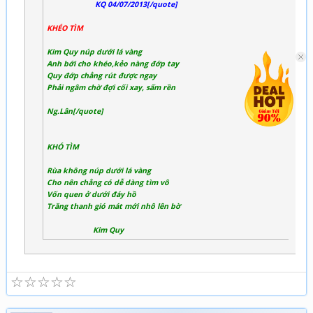
KQ 04/07/2013[/quote]
KHÉO TÌM
Kim Quy núp dưới lá vàng
Anh bới cho khéo,kẻo nàng đớp tay
Quy đớp chẳng rút được ngay
Phải ngâm chờ đợi cối xay, sấm rền
Ng.Lân[/quote]
KHÓ TÌM
Rùa không núp dưới lá vàng
Cho nên chẳng có dễ dàng tìm vô
Vốn quen ở dưới đáy hồ
Trăng thanh gió mát mới nhô lên bờ
Kim Quy
☆
☆
☆
☆
☆