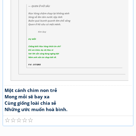
QUEN Ở HỒ SÂU
Rùa Vàng chậm chạp lại không xinh
Sóng vỗ lăn tăn nước rập rình
Buồn quá loanh quanh tìm chỗ vắng
Quen ở hồ sâu có một mình.
Kim Quy
DỤ MỒI
Chẳng biết Rùa Vàng thích ăn chi?
Để em khéo dụ chị Rùa nì
Vợt lớn sẵn sàng đang ngóng đợi
Năm anh xắn áo chụp bắt đi.
P.K - 5/7/2013
Một cánh chim non trẻ
Mong mỏi sẽ bay xa
Cùng giống loài chia sẻ
Những ước muốn hoà bình.
☆
☆
☆
☆
☆