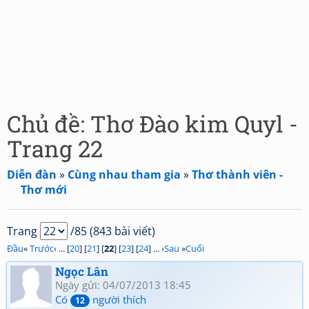
Chủ đề: Thơ Đào kim Quyl -
Trang 22
Diễn đàn
»
Cùng nhau tham gia
»
Thơ thành viên -
Thơ mới
Trang
/85 (843 bài viết)
Đầu
«
Trước
‹ ... [
20
] [
21
] [
22
] [
23
] [
24
] ... ›
Sau
»
Cuối
Ngọc Lân
Ngày gửi: 04/07/2013 18:45
Có
người thích
12