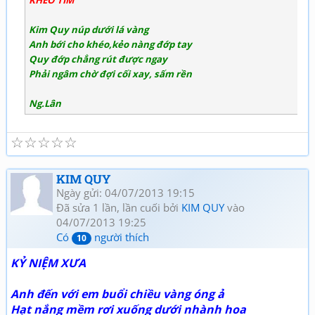
KHÉO TÌM
Kim Quy núp dưới lá vàng
Anh bới cho khéo,kẻo nàng đớp tay
Quy đớp chẳng rút được ngay
Phải ngâm chờ đợi cối xay, sấm rền
Ng.Lân
☆
☆
☆
☆
☆
KIM QUY
Ngày gửi: 04/07/2013 19:15
Đã sửa 1 lần, lần cuối bởi
KIM QUY
vào
04/07/2013 19:25
Có
người thích
10
KỶ NIỆM XƯA
Anh đến với em buổi chiều vàng óng ả
Hạt nắng mềm rơi xuống dưới nhành hoa