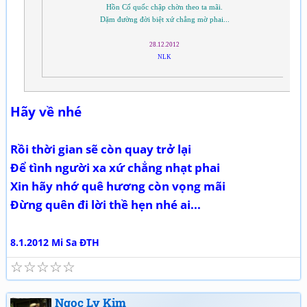
Hồn Cố quốc chập chờn theo ta mãi.
Dặm đường đời biệt xứ chẳng mờ phai...
28.12.2012
NLK
Hãy về nhé
Rồi thời gian sẽ còn quay trở lại
Để tình người xa xứ chẳng nhạt phai
Xin hãy nhớ quê hương còn vọng mãi
Đừng quên đi lời thề hẹn nhé ai...
8.1.2012 Mi Sa ĐTH
☆
☆
☆
☆
☆
Ngọc Ly Kim