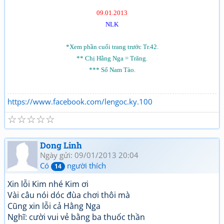
09.01.2013
NLK
*Xem phần cuối trang trước Tr.42.
** Chị Hằng Nga = Trăng.
*** Sổ Nam Tào.
https://www.facebook.com/lengoc.ky.100
☆
☆
☆
☆
☆
Dong Linh
Ngày gửi: 09/01/2013 20:04
Có
người thích
14
Xin lỗi Kim nhé Kim ơi
Vài câu nói dóc đùa chơi thôi mà
Cũng xin lỗi cả Hằng Nga
Nghĩ: cười vui vẻ bằng ba thuốc thần