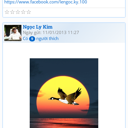
https://www.facebook.com/lengoc.ky.100
☆
☆
☆
☆
☆
Ngọc Ly Kim
Ngày gửi: 11/01/2013 11:27
Có
người thích
9