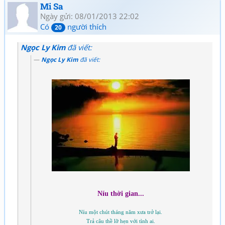
Mi Sa
Ngày gửi: 08/01/2013 22:02
Có
người thích
20
Ngọc Ly Kim
đã viết:
Ngọc Ly Kim
đã viết:
Níu thời gian...
Níu một chút tháng năm xưa trở lại.
Trả câu thề lỡ hẹn với tình ai.