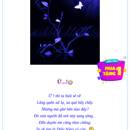
Ừ...!
Ừ ! thì ta hưá sẽ về.
Lãng quên xứ lạ, xa quê bấy chầy.
Nhưng mà ghé bến nào đây?
Đò xưa người đã nơi này sang sông...
Đến duyên em cũng theo chồng.
Ta về tìm lá Diêu bông có còn...