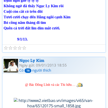
Định ngồi ghé tý tỳ ty
Không ngờ đã thấy Ngọc Ly Kim rồi
Cuội còn cắt cỏ trên đồi
Tươi cười chạy đến Hằng ngồi cạnh Kim
Bỏ công năm tháng đi tìm
Quên cả trời đất lim dim mắt cười.
9/1/13.
☆
☆
☆
☆
☆
Ngọc Ly Kim
Ngày gửi: 09/01/2013 18:55
Có
người thích
16
@ Bác Đông Lĩnh và các Thi hữu....