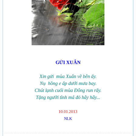
GỬI XUÂN
Xin gửi mùa Xuân về bên ấy.
Nụ hồng e ấp dưới mưa bay.
Chút lạnh cuối mùa Đông run rẩy.
Tặng người tình má đỏ hây hây...
10.01.2013
NLK