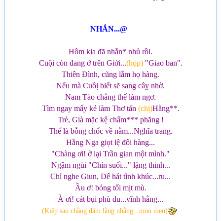
NHẮN...@
Hôm kia đã nhắn* nhủ rồi.
Cuội còn đang ở trên Giời...
(họp)
"Giao ban".
Thiên Đình, cũng lắm họ hàng.
Nếu mà Cuôị biết sẽ sang câỵ nhờ.
Nam Tào chẳng thể làm ngơ.
Tìm ngay mấy kẻ làm Thơ tán
(chị)
Hằng**.
Trẻ, Già mặc kệ chấm*** phăng !
Thế là bỗng chốc về nằm...Nghĩa trang.
Hằng Nga giọt lệ đôi hàng...
"Chàng ơi! ở lại Trần gian một mình."
Ngậm ngùi "Chín suối..." lặng thinh...
Chỉ nghe Giun, Dế hát tình khúc...ru...
Ầu ơ! bóng tối mịt mù.
À ơi! cát bụi phù du...vĩnh hằng...
(Kiếp sau chẳng dám lằng nhằng...mon men)