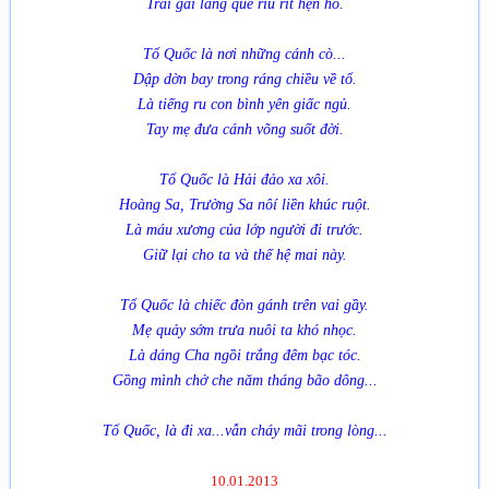
Trai gái làng quê ríu rít hẹn hò.
Tổ Quốc là nơi những cánh cò...
Dập dờn bay trong ráng chiều về tổ.
Là tiếng ru con bình yên giấc ngủ.
Tay mẹ đưa cánh võng suốt đời.
Tổ Quốc là Hải đảo xa xôi.
Hoàng Sa, Trường Sa nôí liền khúc ruột.
Là máu xương của lớp người đi trước.
Giữ lại cho ta và thế hệ mai này.
Tổ Quốc là chiếc đòn gánh trên vai gầy.
Mẹ quảy sớm trưa nuôi ta khó nhọc.
Là dáng Cha ngồi trắng đêm bạc tóc.
Gồng mình chở che năm tháng bão dông...
Tổ Quốc, là đi xa...vẫn cháy mãi trong lòng...
10.01.2013