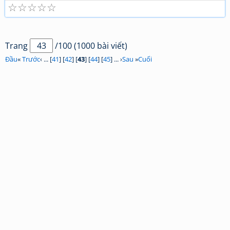
☆
☆
☆
☆
☆
Trang
/100 (1000 bài viết)
Đầu
«
Trước
‹ ... [
41
] [
42
] [
43
] [
44
] [
45
] ... ›
Sau
»
Cuối