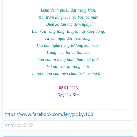
Lênh đênh phiêu dạt trùng khơi.
Khi trầm lắng, lúc rối bời tóc mây.
Biển xô tan tác đêm ngày.
Bến xưa vắng lặng, thuyền nay xuôi dòng.
Ai còn ngồi đơị triền sông.
Thả hồn nghe tiếng tơ lòng xôn xao ?
Trăng men lối cũ tìm vào.
Vẫn còn in bóng hanh hao một thời.
Vỡ òa...rồi lại rong chơi.
Lang thang cuối nẻo chân trời...Sóng đi...
08.01.2013
Ngọc Ly Kim
https://www.facebook.com/lengoc.ky.100
☆
☆
☆
☆
☆