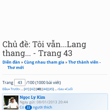
Chủ đề: Tôi vẫn...Lang
thang... - Trang 43
Diễn đàn
»
Cùng nhau tham gia
»
Thơ thành viên -
Thơ mới
Trang
/100 (1000 bài viết)
Đầu
«
Trước
‹ ... [
41
] [
42
] [
43
] [
44
] [
45
] ... ›
Sau
»
Cuối
Ngọc Ly Kim
Ngày gửi: 08/01/2013 20:44
Có
người thích
22