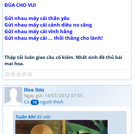
ĐÙA CHO VUI
Gửi nhau mấy cái thân yêu
Gửi nhau mấy cái cánh diều no căng
Gửi nhau mấy cái vĩnh hằng
Gửi nhau mấy cái ... thôi thăng cho lành!
Thập tải luân giao cầu cổ kiếm. Nhất sinh đê thủ bái
mai hoa.
☆
☆
☆
☆
☆
Hoa Sơn
Ngày gửi: 14/01/2012 07:55
Có
người thích
10
Tuấn Khỉ
đã viết: