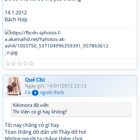
14.1.2012
Bách Hợp
☆
☆
☆
☆
☆
Quế Chi
Ngày gửi: 14/01/2012 23:12
Có
người thích
4
Kikimora đã viết:
Thi Viện có gì hay không?
Tối nay chẳng có gì hay
Tòan thằng dớ dẩn với Thày dở hơi
Những người ta chẳng thèm chơi