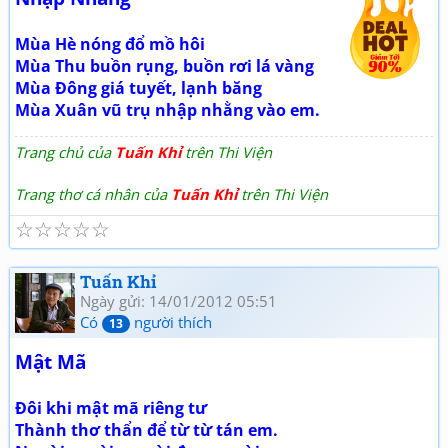
Mùa Hè nóng đổ mồ hôi
Mùa Thu buồn rụng, buồn rơi lá vàng
Mùa Đông giá tuyết, lạnh băng
Mùa Xuân vũ trụ nhập nhằng vào em.
Trang chủ của
Tuấn Khỉ
trên Thi Viện
Trang thơ cá nhân của
Tuấn Khỉ
trên Thi Viện
☆
☆
☆
☆
☆
Tuấn Khỉ
Ngày gửi: 14/01/2012 05:51
Có
người thích
13
Mật Mã
Đôi khi mật mã riêng tư
Thành thơ thẩn để từ từ tán em.