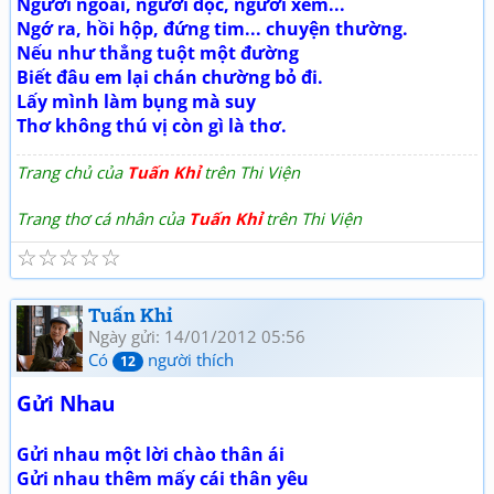
Người ngoài, người đọc, người xem...
Ngớ ra, hồi hộp, đứng tim... chuyện thường.
Nếu như thẳng tuột một đường
Biết đâu em lại chán chường bỏ đi.
Lấy mình làm bụng mà suy
Thơ không thú vị còn gì là thơ.
Trang chủ của
Tuấn Khỉ
trên Thi Viện
Trang thơ cá nhân của
Tuấn Khỉ
trên Thi Viện
☆
☆
☆
☆
☆
Tuấn Khỉ
Ngày gửi: 14/01/2012 05:56
Có
người thích
12
Gửi Nhau
Gửi nhau một lời chào thân ái
Gửi nhau thêm mấy cái thân yêu