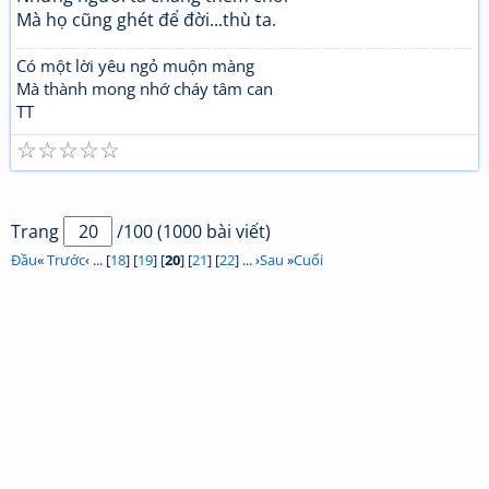
Mà họ cũng ghét để đời...thù ta.
Có một lời yêu ngỏ muộn màng
Mà thành mong nhớ cháy tâm can
TT
☆
☆
☆
☆
☆
Trang
/100 (1000 bài viết)
Đầu
«
Trước
‹ ... [
18
] [
19
] [
20
] [
21
] [
22
] ... ›
Sau
»
Cuối