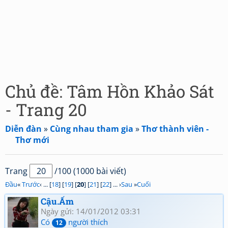
Chủ đề: Tâm Hồn Khảo Sát
- Trang 20
Diễn đàn
»
Cùng nhau tham gia
»
Thơ thành viên -
Thơ mới
Trang
/100 (1000 bài viết)
Đầu
«
Trước
‹ ... [
18
] [
19
] [
20
] [
21
] [
22
] ... ›
Sau
»
Cuối
Cậu.Ấm
Ngày gửi: 14/01/2012 03:31
Có
người thích
12