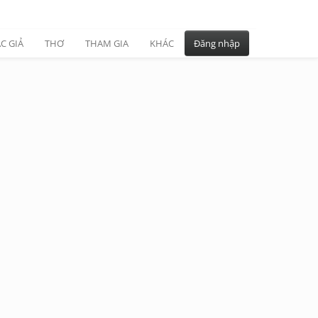
C GIẢ
THƠ
THAM GIA
KHÁC
Đăng nhập