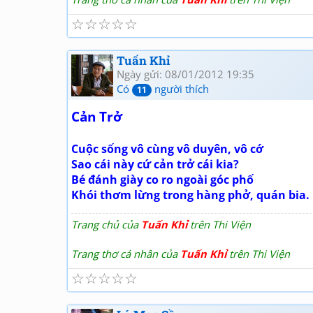
☆
☆
☆
☆
☆
Tuấn Khỉ
Ngày gửi: 08/01/2012 19:35
Có
người thích
11
Cản Trở
Cuộc sống vô cùng vô duyên, vô cớ
Sao cái này cứ cản trở cái kia?
Bé đánh giày co ro ngoài góc phố
Khói thơm lừng trong hàng phở, quán bia.
Trang chủ của
Tuấn Khỉ
trên Thi Viện
Trang thơ cá nhân của
Tuấn Khỉ
trên Thi Viện
☆
☆
☆
☆
☆