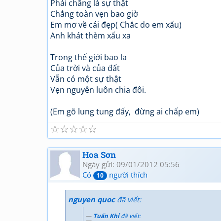
Phải chăng là sự thật
Chẳng toàn vẹn bao giờ
Em mơ về cái đẹp( Chắc do em xấu)
Anh khát thèm xấu xa
Trong thế giới bao la
Của trời và của đất
Vẫn có một sự thật
Vẹn nguyên luôn chia đôi.
(Em gõ lung tung đấy, đừng ai chấp em)
☆
☆
☆
☆
☆
Hoa Sơn
Ngày gửi: 09/01/2012 05:56
Có
người thích
10
nguyen quoc
đã viết:
Tuấn Khỉ
đã viết: