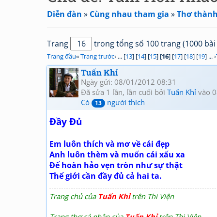
Diễn đàn
»
Cùng nhau tham gia
»
Thơ thành
Trang
trong tổng số 100 trang (1000 bài 
Trang đầu
«
Trang trước
‹ ... [
13
] [
14
] [
15
] [
16
] [
17
] [
18
] [
19
] ... ›
Tuấn Khỉ
Ngày gửi: 08/01/2012 08:31
Đã sửa 1 lần, lần cuối bởi
Tuấn Khỉ
vào 0
Có
người thích
13
Đầy Đủ
Em luôn thích và mơ về cái đẹp
Anh luôn thèm và muốn cái xấu xa
Để hoàn hảo vẹn tròn như sự thật
Thế giới cần đầy đủ cả hai ta.
Trang chủ của
Tuấn Khỉ
trên Thi Viện
Trang thơ cá nhân của
Tuấn Khỉ
trên Thi Viện