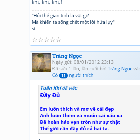
khụ khụ khụ!
”Hỏi thế gian tình là vật gì?
Mà khiến ta sống chết một lời hứa lụy"
st
☆
☆
☆
☆
☆
Trăng Ngọc
Ngày gửi: 08/01/2012 23:13
Đã sửa 1 lần, lần cuối bởi
Trăng Ngọc
vào
Có
người thích
11
Tuấn Khỉ
đã viết:
Đầy Đủ
Em luôn thích và mơ về cái đẹp
Anh luôn thèm và muốn cái xấu xa
Để hoàn hảo vẹn tròn như sự thật
Thế giới cần đầy đủ cả hai ta.