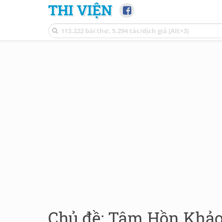
THI VIỆN
Chủ đề: Tâm Hồn Khảo 