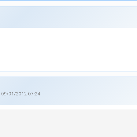
 09/01/2012 07:24