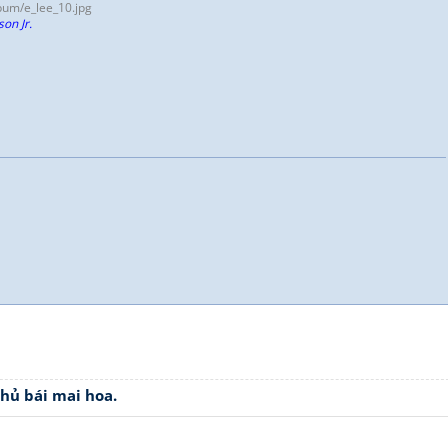
on Jr.
thủ bái mai hoa.