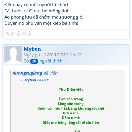
Đêm nay có một người lữ khách,
Cất bước ra đi dứt bỏ mộng tình!
Áo phong lưu đã chớm màu sương gió,
Duyên nợ phù vân một kiếp ba sinh!
☆
☆
☆
☆
☆
Mybon
Ngày gửi: 12/09/2013 15:42
Có
người thích
20
duongtugiang
đã viết:
Mybon
đã viết:
Thư Điền viết
Trời còn trong
Lòng còn trong
Buồn còn hiu hắt,bâng khuâng tóc thề
Đời u mê
Đêm u mê
Giấc mơ bằng lăng tái tê sắt hồn
T Đ