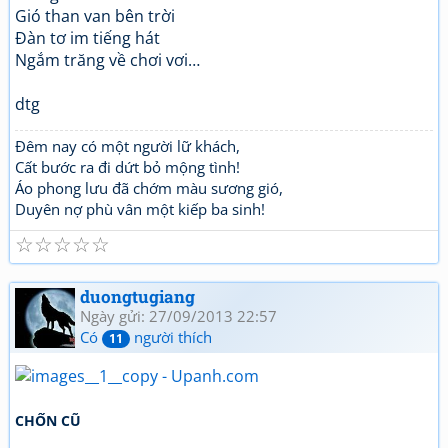
Gió than van bên trời
Đàn tơ im tiếng hát
Ngắm trăng về chơi vơi…
dtg
Đêm nay có một người lữ khách,
Cất bước ra đi dứt bỏ mộng tình!
Áo phong lưu đã chớm màu sương gió,
Duyên nợ phù vân một kiếp ba sinh!
☆
☆
☆
☆
☆
duongtugiang
Ngày gửi: 27/09/2013 22:57
Có
người thích
11
CHỐN CŨ