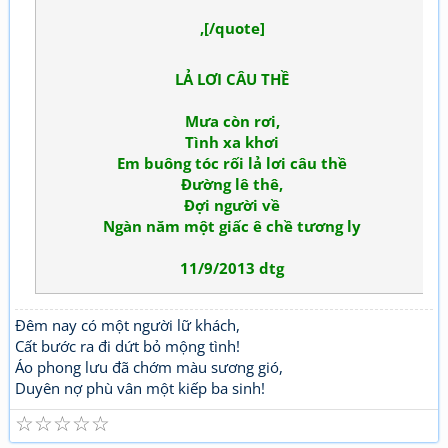
,[/quote]
LẢ LƠI CÂU THỀ
Mưa còn rơi,
Tình xa khơi
Em buông tóc rối lả lơi câu thề
Đường lê thê,
Đợi người về
Ngàn năm một giấc ê chề tương ly
11/9/2013 dtg
Đêm nay có một người lữ khách,
Cất bước ra đi dứt bỏ mộng tình!
Áo phong lưu đã chớm màu sương gió,
Duyên nợ phù vân một kiếp ba sinh!
☆
☆
☆
☆
☆