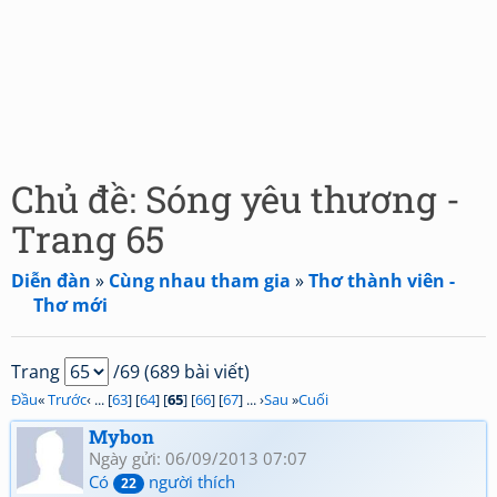
Chủ đề: Sóng yêu thương -
Trang 65
Diễn đàn
»
Cùng nhau tham gia
»
Thơ thành viên -
Thơ mới
Trang
/69 (689 bài viết)
Đầu
«
Trước
‹ ... [
63
] [
64
] [
65
] [
66
] [
67
] ... ›
Sau
»
Cuối
Mybon
Ngày gửi: 06/09/2013 07:07
Có
người thích
22