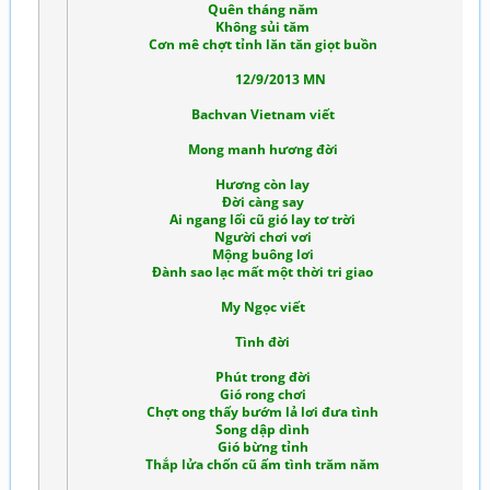
Quên tháng năm
Không sủi tăm
Cơn mê chợt tỉnh lăn tăn giọt buồn
12/9/2013 MN
Bachvan Vietnam viết
Mong manh hương đời
Hương còn lay
Đời càng say
Ai ngang lối cũ gió lay tơ trời
Người chơi vơi
Mộng buông lơi
Đành sao lạc mất một thời tri giao
My Ngọc viết
Tình đời
Phút trong đời
Gió rong chơi
Chợt ong thấy bướm lả lơi đưa tình
Song dập dình
Gió bừng tỉnh
Thắp lửa chốn cũ ấm tình trăm năm