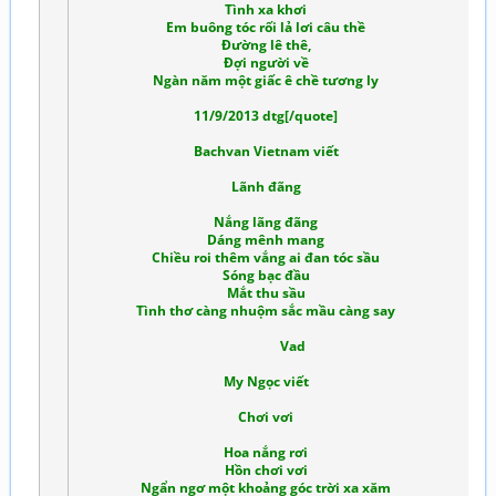
Tình xa khơi
Em buông tóc rối lả lơi câu thề
Đường lê thê,
Đợi người về
Ngàn năm một giấc ê chề tương ly
11/9/2013 dtg[/quote]
Bachvan Vietnam viết
Lãnh đãng
Nắng lãng đãng
Dáng mênh mang
Chiều roi thêm vắng ai đan tóc sầu
Sóng bạc đầu
Mắt thu sầu
Tình thơ càng nhuộm sắc mầu càng say
Vad
My Ngọc viết
Chơi vơi
Hoa nắng rơi
Hồn chơi vơi
Ngẩn ngơ một khoảng góc trời xa xăm