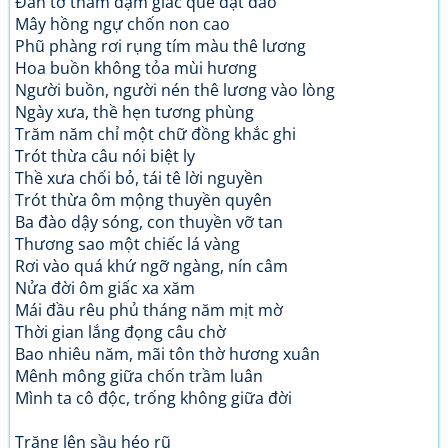
Đàn tơ thấm đậm giấc quê dạt dào
Mây hồng ngự chốn non cao
Phũ phàng rơi rụng tím màu thê lương
Hoa buồn không tỏa mùi hương
Người buồn, người nén thê lương vào lòng
Ngày xưa, thề hẹn tương phùng
Trăm năm chỉ một chữ đồng khắc ghi
Trót thừa câu nói biệt ly
Thề xưa chối bỏ, tái tê lời nguyền
Trót thừa ôm mộng thuyền quyên
Ba đào dậy sóng, con thuyền vỡ tan
Thương sao một chiếc lá vàng
Rơi vào quá khứ ngỡ ngàng, nín câm
Nửa đời ôm giấc xa xăm
Mái đầu rêu phủ tháng năm mịt mờ
Thời gian lắng đọng câu chờ
Bao nhiêu năm, mãi tôn thờ hương xuân
Mênh mông giữa chốn trầm luân
Mình ta cô độc, trống không giữa đời
Trăng lên sầu héo rũ