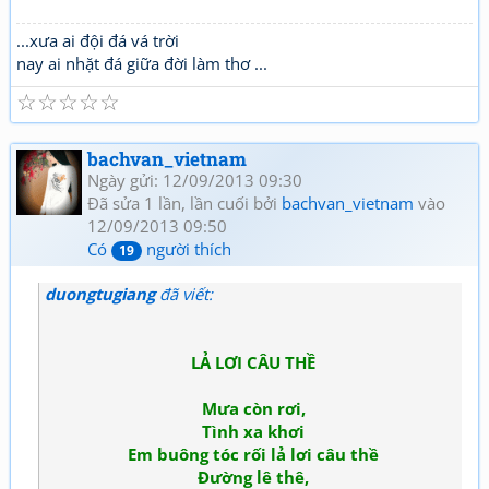
...xưa ai đội đá vá trời
nay ai nhặt đá giữa đời làm thơ ...
☆
☆
☆
☆
☆
bachvan_vietnam
Ngày gửi: 12/09/2013 09:30
Đã sửa 1 lần, lần cuối bởi
bachvan_vietnam
vào
12/09/2013 09:50
Có
người thích
19
duongtugiang
đã viết:
LẢ LƠI CÂU THỀ
Mưa còn rơi,
Tình xa khơi
Em buông tóc rối lả lơi câu thề
Đường lê thê,