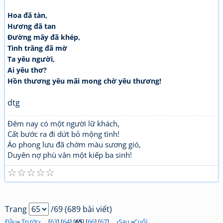
Hoa đã tàn,
Hương đã tan
Đường mây đã khép,
Tình trăng đã mờ
Ta yêu người,
Ai yêu thơ?
Hồn thương yêu mãi mong chờ yêu thương!
dtg
Đêm nay có một người lữ khách,
Cất bước ra đi dứt bỏ mộng tình!
Áo phong lưu đã chớm màu sương gió,
Duyên nợ phù vân một kiếp ba sinh!
☆
☆
☆
☆
☆
Trang
/69 (689 bài viết)
Đầu
«
Trước
‹ ... [
63
] [
64
] [
65
] [
66
] [
67
] ... ›
Sau
»
Cuối