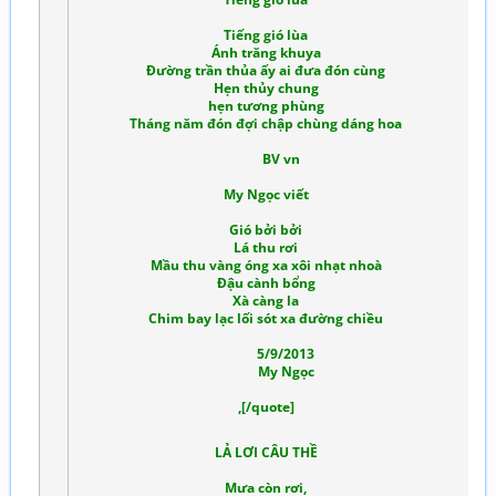
Tiếng gió lùa
Ánh trăng khuya
Đường trần thủa ấy ai đưa đón cùng
Hẹn thủy chung
hẹn tương phùng
Tháng năm đón đợi chập chùng dáng hoa
BV vn
My Ngọc viết
Gió bởi bởi
Lá thu rơi
Mầu thu vàng óng xa xôi nhạt nhoà
Đậu cành bổng
Xà càng la
Chim bay lạc lối sót xa đường chiều
5/9/2013
My Ngọc
,[/quote]
LẢ LƠI CÂU THỀ
Mưa còn rơi,