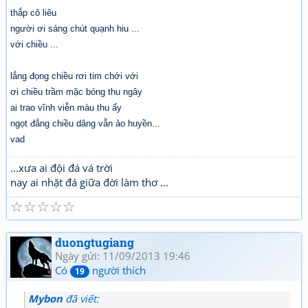
thắp cô liêu
người ơi sáng chút quạnh hiu ...
với chiều ...
lắng đọng chiều rơi tim chới với
ơi chiều trầm mặc bóng thu ngây
ai trao vĩnh viễn màu thu ấy
ngọt đắng chiều dâng vẫn ảo huyền...
vad
...xưa ai đội đá vá trời
nay ai nhặt đá giữa đời làm thơ ...
☆
☆
☆
☆
☆
duongtugiang
Ngày gửi: 11/09/2013 19:46
Có
người thích
19
Mybon
đã viết: