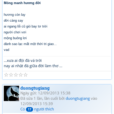
Mỏng manh hương đời
hương còn lay
đời càng say
ai ngang lối cũ gió bay tơ trời
người chơi vơi
mộng buông lơi
đành sao lạc mất một thời tri giao...
vad
...xưa ai đội đá vá trời
nay ai nhặt đá giữa đời làm thơ ...
☆
☆
☆
☆
☆
duongtugiang
Ngày gửi: 12/09/2013 15:38
Đã sửa 1 lần, lần cuối bởi
duongtugiang
vào
12/09/2013 15:39
Có
người thích
17