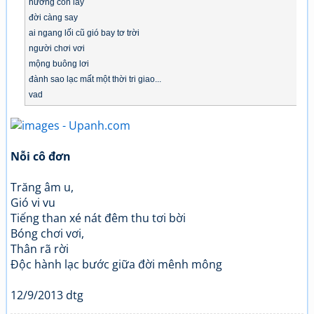
hương còn lay
đời càng say
ai ngang lối cũ gió bay tơ trời
người chơi vơi
mộng buông lơi
đành sao lạc mất một thời tri giao...
vad
Nỗi cô đơn
Trăng âm u,
Gió vi vu
Tiếng than xé nát đêm thu tơi bời
Bóng chơi vơi,
Thân rã rời
Độc hành lạc bước giữa đời mênh mông
12/9/2013 dtg