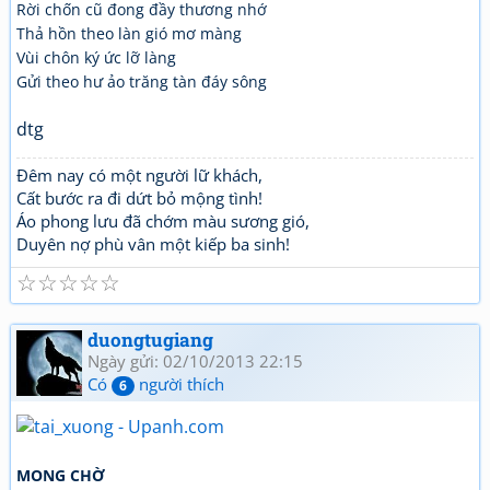
Rời chốn cũ đong đầy thương nhớ
Thả hồn theo làn gió mơ màng
Vùi chôn ký ức lỡ làng
Gửi theo hư ảo trăng tàn đáy sông
dtg
Đêm nay có một người lữ khách,
Cất bước ra đi dứt bỏ mộng tình!
Áo phong lưu đã chớm màu sương gió,
Duyên nợ phù vân một kiếp ba sinh!
☆
☆
☆
☆
☆
duongtugiang
Ngày gửi: 02/10/2013 22:15
Có
người thích
6
MONG CHỜ