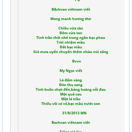
BẠchvan viêtnam viết
Mong manh hương thơ
Chiều vừa tàn
Đêm vừa tan
Tình trần thôi nhé trong ngần bạc phau
Trời nhiệm mầu
Đất bạc mầu
Gió mưa uyển chuyển thêm nhàu núi sông
Bvvn
My Ngọc viết
Lá đốm vàng
Đón thu sang
Tình buồn chợt đến,bàng hoàng nỗi đau
Một quả cau
Một lá trầu
Thiếu vôi có vỏ,bạc mầu nước son
31/8/2013 MN
Bachvan viêtnam viêt
Tiếng gió lùa