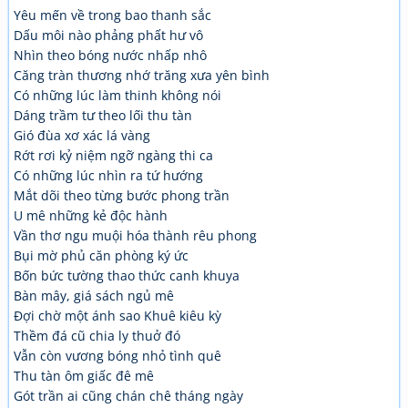
Yêu mến về trong bao thanh sắc
Dấu môi nào phảng phất hư vô
Nhìn theo bóng nước nhấp nhô
Căng tràn thương nhớ trăng xưa yên bình
Có những lúc làm thinh không nói
Dáng trầm tư theo lối thu tàn
Gió đùa xơ xác lá vàng
Rớt rơi kỷ niệm ngỡ ngàng thi ca
Có những lúc nhìn ra tứ hướng
Mắt dõi theo từng bước phong trần
U mê những kẻ độc hành
Vần thơ ngu muội hóa thành rêu phong
Bụi mờ phủ căn phòng ký ức
Bốn bức tường thao thức canh khuya
Bàn mây, giá sách ngủ mê
Đợi chờ một ánh sao Khuê kiêu kỳ
Thềm đá cũ chia ly thuở đó
Vẫn còn vương bóng nhỏ tình quê
Thu tàn ôm giấc đê mê
Gót trần ai cũng chán chê tháng ngày