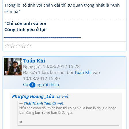
Trong lời tỏ tình với chân dài thì từ quan trọng nhất là "Anh
sẽ mua"
"Chỉ còn anh và em
Cùng tình yêu ở lại"
______________________________________
☆
☆
☆
☆
☆
Tuấn Khỉ
Ngày gửi: 10/03/2012 15:28
Đã sửa 1 lần, lần cuối bởi
Tuấn Khỉ
vào
10/03/2012 15:30
Có
người thích
3
Phượng Hoàng _Lửa
đã viết:
Thái Thanh Tâm
đã viết:
Nếu các chân dài thích bạn thì có nghĩa là bạn là đại gia hoặc
bạn đang làm ra vẻ bạn là đại gia.
st