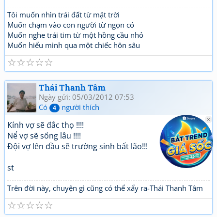
Tôi muốn nhìn trái đất từ mặt trời
Muốn chạm vào con người từ ngọn cỏ
Muốn nghe trái tim từ một hồng cầu nhỏ
Muốn hiểu mình qua một chiếc hôn sâu
☆
☆
☆
☆
☆
Thái Thanh Tâm
Ngày gửi: 05/03/2012 07:53
Có
người thích
4
Kính vợ sẽ đắc thọ !!!!
Nể vợ sẽ sống lâu !!!!
Đội vợ lên đầu sẽ trường sinh bất lão!!!
st
Trên đời này, chuyện gì cũng có thể xẩy ra-Thái Thanh Tâm
☆
☆
☆
☆
☆