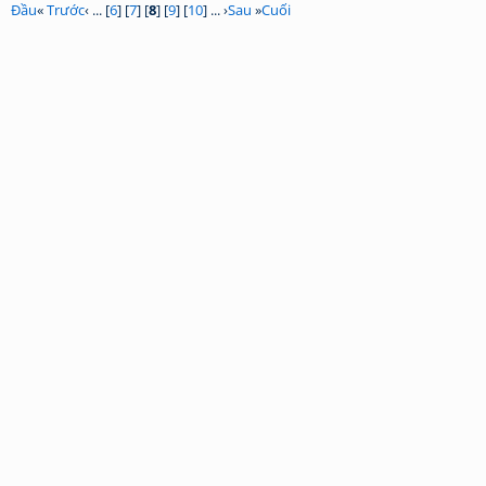
Đầu
«
Trước
‹ ... [
6
] [
7
] [
8
] [
9
] [
10
] ... ›
Sau
»
Cuối