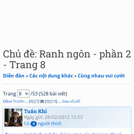
Chủ đề: Ranh ngôn - phần 2
- Trang 8
Diễn đàn
»
Các nội dung khác
»
Cùng nhau vui cười
Trang
/53 (528 bài viết)
Đầu
«
Trước
‹ ... [
6
] [
7
] [
8
] [
9
] [
10
] ... ›
Sau
»
Cuối
Tuấn Khỉ
Ngày gửi: 28/02/2012 15:53
Có
người thích
4