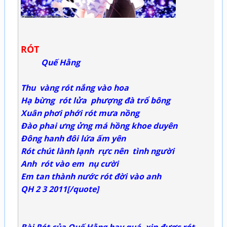
RÓT
Quế Hằng
Thu vàng rót nắng vào hoa
Hạ bừng rót lửa phượng đà trổ bông
Xuân phơi phới rót mưa nồng
Đào phai ưng ửng má hồng khoe duyên
Đông hanh đôi lứa ấm yên
Rót chút lành lạnh rực nên tình người
Anh rót vào em nụ cười
Em tan thành nước rót đời vào anh
QH 2 3 2011[/quote]