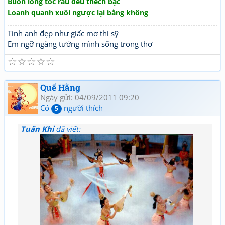
Buồn lòng tóc râu đều thếch bạc
Loanh quanh xuôi ngược lại bằng không
Tình anh đẹp như giấc mơ thi sỹ
Em ngỡ ngàng tưởng mình sống trong thơ
☆
☆
☆
☆
☆
Quế Hằng
Ngày gửi: 04/09/2011 09:20
Có
người thích
5
Tuấn Khỉ
đã viết: