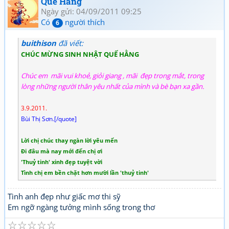
Quế Hằng
Ngày gửi: 04/09/2011 09:25
Có
người thích
6
buithison
đã viết:
CHÚC MỪNG SINH NHẬT QUẾ HẰNG
Chúc em mãi vui khoẻ, giỏi giang , mãi đẹp trong mắt, trong
lòng những người thân yêu nhất của mình và bè bạn xa gần.
3.9.2011.
Bùi Thị Sơn.[/quote]
Lời chị chúc thay ngàn lời yêu mến
Đi đâu mà nay mới đến chị ơi
'Thuỷ tinh' xinh đẹp tuyệt vời
Tình chị em bền chặt hơn mười lần 'thuỷ tinh'
Tình anh đẹp như giấc mơ thi sỹ
Em ngỡ ngàng tưởng mình sống trong thơ
☆
☆
☆
☆
☆