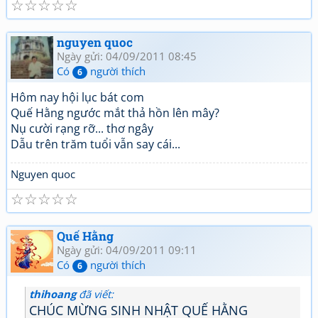
☆
☆
☆
☆
☆
nguyen quoc
Ngày gửi: 04/09/2011 08:45
Có
người thích
6
Hôm nay hội lục bát com
Quế Hằng ngước mắt thả hồn lên mây?
Nụ cười rạng rỡ... thơ ngây
Dẫu trên trăm tuổi vẫn say cái...
Nguyen quoc
☆
☆
☆
☆
☆
Quế Hằng
Ngày gửi: 04/09/2011 09:11
Có
người thích
6
thihoang
đã viết:
CHÚC MỪNG SINH NHẬT QUẾ HẰNG