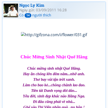
Giao lưu thơ, Quan họ
Ngọc Ly Kim
Ngày gửi: 03/09/2011 16:28
Có
người thích
14
Chúc Mừng Sinh Nhật Quế Hằng
Chúc mừng sinh nhật Quế Hằng.
Hay ăn chóng lớn đêm nằm...nhớ anh.
Thơ bay vút tận trời xanh.
Làm cho bao kẻ...chòng chành lao đao.
Tiền tài Danh vọng dồi dào...
Yêu đời, xinh đẹp khác nào Hằng Nga.
Đi đâu cũng phải về nhà...
Ghé vào Thi Viện nhận quà...nụ hôn !