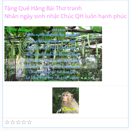
Tặng Quế Hằng Bài Thơ tranh
Nhân ngày sinh nhật Chúc QH luôn hạnh phúc
☆
☆
☆
☆
☆
Tuổi già và thơ (2)