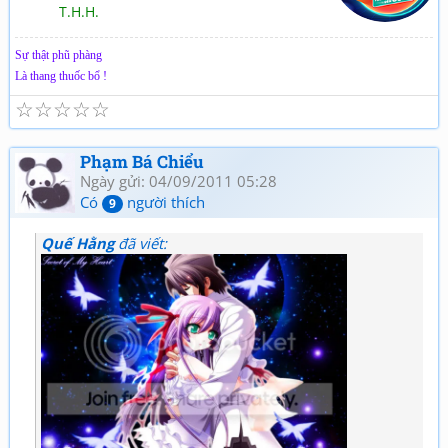
T.H.H.
Sự thật phũ phàng
Là thang thuốc bổ !
☆
☆
☆
☆
☆
Phạm Bá Chiểu
Ngày gửi: 04/09/2011 05:28
Có
người thích
9
Quế Hằng
đã viết: