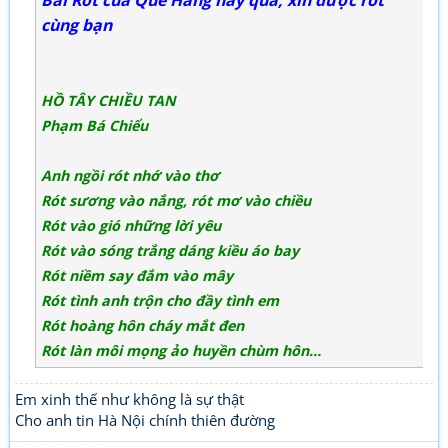
Bài Rót của Quế Hằng hay quá, xin được rót
cùng bạn
HỒ TÂY CHIỀU TAN
Phạm Bá Chiểu
Anh ngồi rót nhớ vào thơ
Rót sương vào nắng, rót mơ vào chiều
Rót vào gió những lời yêu
Rót vào sóng trắng dáng kiều áo bay
Rót niềm say đắm vào mây
Rót tình anh trộn cho đầy tình em
Rót hoàng hôn cháy mắt đen
Rót làn môi mọng ảo huyền chùm hôn…
Em xinh thế như không là sự thật
Cho anh tin Hà Nội chính thiên đường