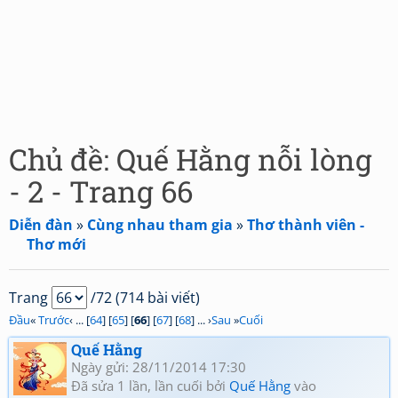
Chủ đề: Quế Hằng nỗi lòng
- 2 - Trang 66
Diễn đàn
»
Cùng nhau tham gia
»
Thơ thành viên -
Thơ mới
Trang
/72 (714 bài viết)
Đầu
«
Trước
‹ ... [
64
] [
65
] [
66
] [
67
] [
68
] ... ›
Sau
»
Cuối
Quế Hằng
Ngày gửi: 28/11/2014 17:30
Đã sửa 1 lần, lần cuối bởi
Quế Hằng
vào