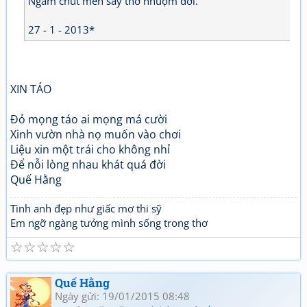
Ngấm chút men say thơ nhuộm đời.
27 - 1 - 2013*
XIN TÁO
Đỏ mọng táo ai mọng má cười
Xinh vườn nhà nọ muốn vào chơi
Liệu xin một trái cho không nhỉ
Để nỗi lòng nhau khát quá đời
Quế Hằng
Tình anh đẹp như giấc mơ thi sỹ
Em ngỡ ngàng tưởng mình sống trong thơ
☆
☆
☆
☆
☆
Quế Hằng
Ngày gửi: 19/01/2015 08:48