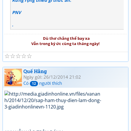
Rừng rộng thiếu gì thức ăn.
PNV
.
Dù thơ chẳng thể bay xa
Vẫn trong ký ức cùng ta tháng ngày!
☆
☆
☆
☆
☆
Quế Hằng
Ngày gửi: 26/12/2014 21:02
Có
người thích
12