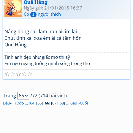
Quế Hằng
Ngày gửi: 21/01/2015 16:37
Có
người thích
3
Nắng đông rọi, làm hồn ai ấm lại
Chút tình xa, xoa êm ái cả tâm hồn
Quế Hằng
Tình anh đẹp như giấc mơ thi sỹ
Em ngỡ ngàng tưởng mình sống trong thơ
☆
☆
☆
☆
☆
Trang
/72 (714 bài viết)
Đầu
«
Trước
‹ ... [
64
] [
65
] [
66
] [
67
] [
68
] ... ›
Sau
»
Cuối