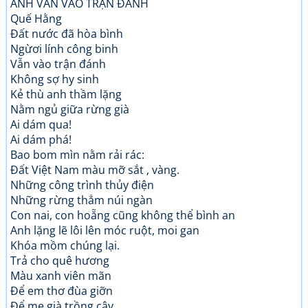
ANH VẪN VÀO TRẬN ĐÁNH
Quế Hằng
Đất nước đã hòa bình
Ngừơi lính công binh
Vẫn vào trận đánh
Không sợ hy sinh
Kẻ thù anh thầm lặng
Nằm ngủ giữa rừng già
Ai dám qua!
Ai dám phá!
Bao bom mìn nằm rải rác:
Đất Việt Nam màu mỡ sắt , vàng.
Những công trình thủy điện
Những rừng thẳm núi ngàn
Con nai, con hoẵng cũng không thể bình an
Anh lặng lẽ lôi lên móc ruột, moi gan
Khóa mồm chúng lại.
Trả cho quê hương
Màu xanh viên mãn
Để em thơ đùa giỡn
Để mẹ già trồng cây