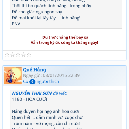
Thôi thì bỏ quách tình bằng...trong phây.
Để cho giấc ngủ ngon say
Để mai khỏi lại tây tây ...tình bằng!
PNV
Dù thơ chẳng thể bay xa
Vẫn trong ký ức cùng ta tháng ngày!
☆
☆
☆
☆
☆
Quế Hằng
Ngày gửi: 08/01/2015 22:39
Có
người thích
9
NGUYỄN THÁI SƠN
đã viết:
1180 - HOA CƯỜI
Nắng duyên hội ngộ ánh hoa cười
Quên hết … đẫm mình với cuộc chơi
Trăm năm - vỡ mộng, cần chi nữa!