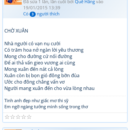
Đã sửa 1 lần, lần cuối bởi
Quế Hằng
vào
19/01/2015 13:39
Có
người thích
3
CHỜ XUÂN
Nhà người có vạn nụ cười
Có trăm hoa nở ngàn lời yêu thương
Mong cho đường cứ nối đường
Để ai thả vấn gieo vương ai cùng
Mong xuân đến nát cả lòng
Xuân còn bị bọn gió đông bỡn đùa
Ước cho đông chẳng vẩn vơ
Người mang xuân đến cho vừa lòng nhau
Tình anh đẹp như giấc mơ thi sỹ
Em ngỡ ngàng tưởng mình sống trong thơ
☆
☆
☆
☆
☆