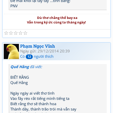
Để mai khỏi lại tây tây ...tình bằng!
PNV
Dù thơ chẳng thể bay xa
Vẫn trong ký ức cùng ta tháng ngày!
☆
☆
☆
☆
☆
Phạm Ngọc Vĩnh
Ngày gửi: 29/12/2014 20:39
Có
người thích
12
Quế Hằng
đã viết:
BIẾT RẰNG
Quế Hằng
Ngày ngày ai viết thơ tình
Vào fây réo rắt tiếng mình tiếng ta
Biết rằng thơ sẽ thành hoa
Thành dây, thành trão trói mà vẫn say