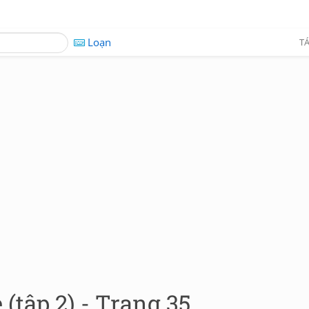
Loạn
TÁ
 (tập 2) - Trang 35