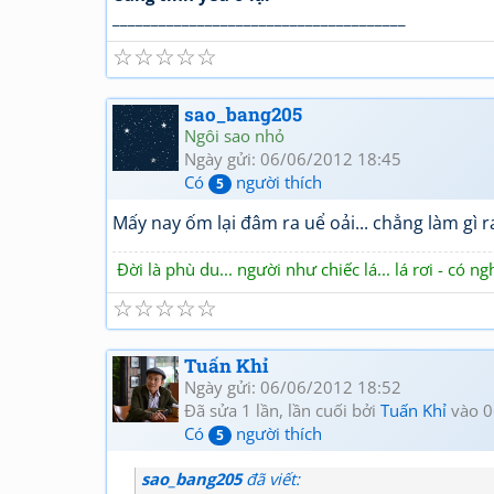
______________________________________
☆
☆
☆
☆
☆
sao_bang205
Ngôi sao nhỏ
Ngày gửi: 06/06/2012 18:45
Có
người thích
5
Mấy nay ốm lại đâm ra uể oải... chẳng làm gì ra
Đời là phù du... người như chiếc lá... lá rơi - có ng
☆
☆
☆
☆
☆
Tuấn Khỉ
Ngày gửi: 06/06/2012 18:52
Đã sửa 1 lần, lần cuối bởi
Tuấn Khỉ
vào 0
Có
người thích
5
sao_bang205
đã viết: