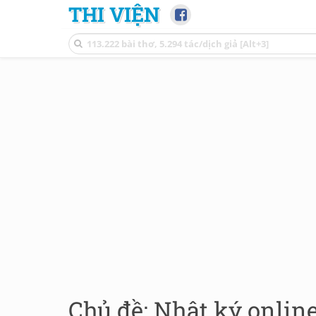
THI VIỆN
Chủ đề: Nhật ký online