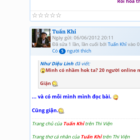
Rồi hoá t
☆
☆
☆
☆
☆
Tuấn Khỉ
Ngày gửi: 06/06/2012 20:11
Đã sửa 1 lần, lần cuối bởi
Tuấn Khỉ
vào 0
Có
người thích
5
Như Diệu Linh
đã viết:
Mình có nhầm hok ta? 20 người online 
Giận
... và có mỗi mình mình đọc bài.
Cũng giận.
Trang chủ của
Tuấn Khỉ
trên Thi Viện
Trang thơ cá nhân của
Tuấn Khỉ
trên Thi Viện