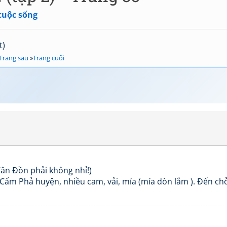
cuộc sống
t)
Trang sau
»
Trang cuối
n Đồn phải không nhỉ!)
là Cẩm Phả huyện, nhiều cam, vải, mía (mía dòn lắm ). Đến ch