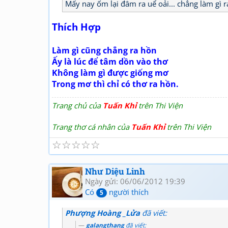
Mấy nay ốm lại đâm ra uể oải... chẳng làm gì ra
Thích Hợp
Làm gì cũng chẳng ra hồn
Ấy là lúc để tâm dồn vào thơ
Không làm gì được giống mơ
Trong mơ thì chỉ có thơ ra hồn.
Trang chủ của
Tuấn Khỉ
trên Thi Viện
Trang thơ cá nhân của
Tuấn Khỉ
trên Thi Viện
☆
☆
☆
☆
☆
Như Diệu Linh
Ngày gửi: 06/06/2012 19:39
Có
người thích
5
Phượng Hoàng _Lửa
đã viết:
galangthang
đã viết: