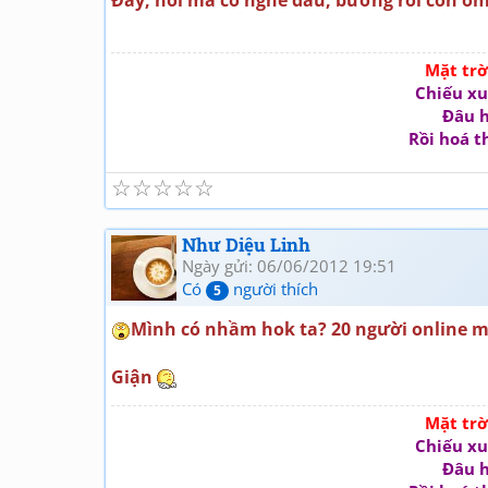
Mặt tr
Chiếu xu
Đâu h
Rồi hoá t
☆
☆
☆
☆
☆
Như Diệu Linh
Ngày gửi: 06/06/2012 19:51
Có
người thích
5
Mình có nhầm hok ta? 20 người online m
Giận
Mặt tr
Chiếu xu
Đâu h