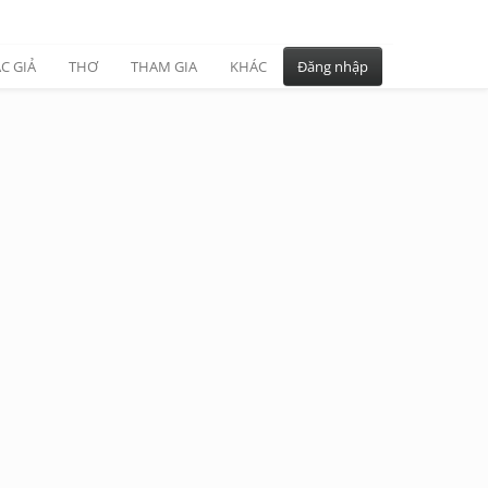
C GIẢ
THƠ
THAM GIA
KHÁC
Đăng nhập