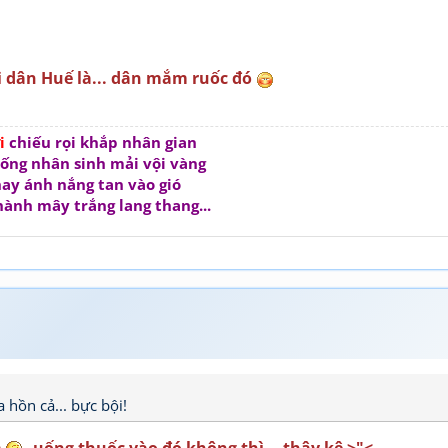
i dân Huế là... dân mắm ruốc đó
ời
chiếu rọi khắp nhân gian
ống nhân sinh mải vội vàng
ay ánh nắng tan vào gió
hành mây trắng lang thang...
 hồn cả... bực bội!
m
, uống thuốc vào đó không thì... thây kệ >"<