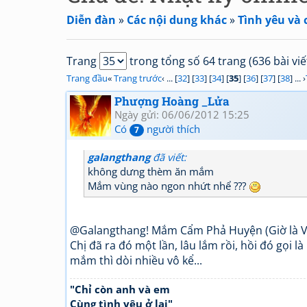
Diễn đàn
»
Các nội dung khác
»
Tình yêu và 
Trang
trong tổng số 64 trang (636 bài viế
Trang đầu
«
Trang trước
‹ ... [
32
] [
33
] [
34
] [
35
] [
36
] [
37
] [
38
] ... ›
Phượng Hoàng _Lửa
Ngày gửi: 06/06/2012 15:25
Có
người thích
7
galangthang
đã viết:
không dưng thèm ăn mắm
Mắm vùng nào ngon nhứt nhể ???
@Galangthang! Mắm Cẩm Phả Huyện (Giờ là Vâ
Chị đã ra đó một lần, lâu lắm rồi, hồi đó gọi 
mắm thì dòi nhiều vô kể...
"Chỉ còn anh và em
Cùng tình yêu ở lại"