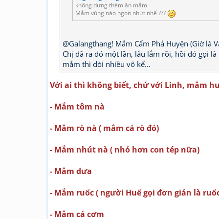
không dưng thèm ăn mắm
Mắm vùng nào ngon nhứt nhể ???
@Galangthang! Mắm Cẩm Phả Huyện (Giờ là Vâ
Chị đã ra đó một lần, lâu lắm rồi, hồi đó gọi 
mắm thì dòi nhiều vô kể...
Với ai thì không biết, chứ với Linh, mắm h
- Mắm tôm nà
- Mắm rò nà ( mắm cá rò đó)
- Mắm nhút nà ( nhỏ hơn con tép nữa)
- Mắm dưa
- Mắm ruốc ( người Huế gọi đơn giản là ruố
- Mắm cá cơm