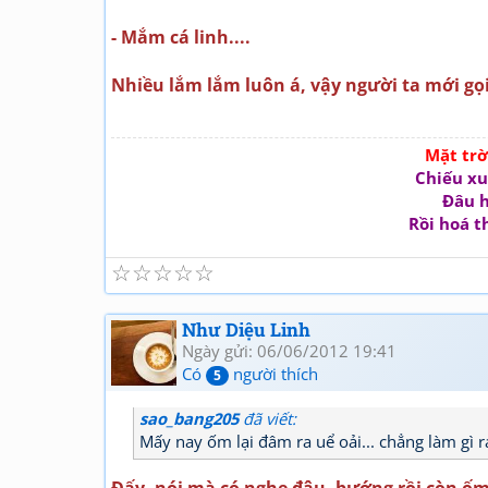
- Mắm cá linh....
Nhiều lắm lắm luôn á, vậy người ta mới gọ
Mặt tr
Chiếu xu
Đâu h
Rồi hoá t
☆
☆
☆
☆
☆
Như Diệu Linh
Ngày gửi: 06/06/2012 19:41
Có
người thích
5
sao_bang205
đã viết:
Mấy nay ốm lại đâm ra uể oải... chẳng làm gì ra
Đấy, nói mà có nghe đâu, bướng rồi còn ố