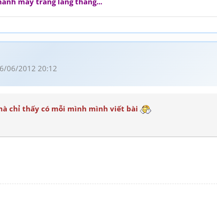
hành mây trắng lang thang...
6/06/2012 20:12
mà chỉ thấy có mỗi mình mình viết bài