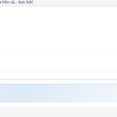
 hồn cả... bực bội!