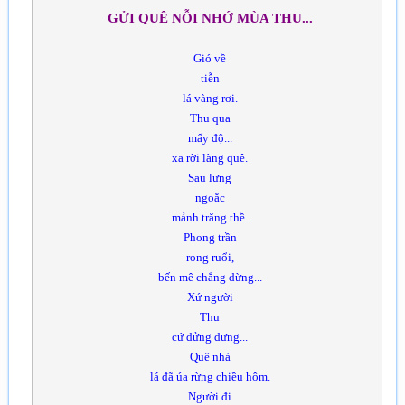
GỬI QUÊ NỖI NHỚ MÙA THU...
Gió về
tiễn
lá vàng rơi.
Thu qua
mấy độ...
xa rời làng quê.
Sau lưng
ngoắc
mảnh trăng thề.
Phong trần
rong ruổi,
bến mê chẳng dừng...
Xứ người
Thu
cứ dửng dưng...
Quê nhà
lá đã úa rừng chiều hôm.
Người đi