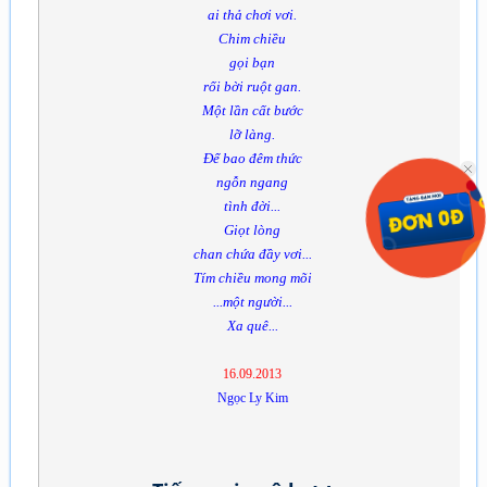
ai thả chơi vơi.
Chim chiều
gọi bạn
rối bời ruột gan.
Một lần cất bước
lỡ làng.
Để bao đêm thức
ngỗn ngang
tình đời...
Giọt lòng
chan chứa đầy vơi...
Tím chiều mong mõi
...một người...
Xa quê...
16.09.2013
Ngọc Ly Kim