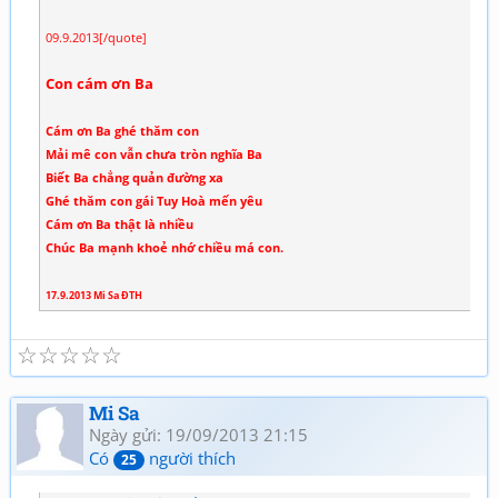
09.9.2013[/quote]
Con cám ơn Ba
Cám ơn Ba ghé thăm con
Mải mê con vẫn chưa tròn nghĩa Ba
Biết Ba chẳng quản đường xa
Ghé thăm con gái Tuy Hoà mến yêu
Cám ơn Ba thật là nhiều
Chúc Ba mạnh khoẻ nhớ chiều má con.
17.9.2013 Mi Sa ĐTH
☆
☆
☆
☆
☆
Mi Sa
Ngày gửi: 19/09/2013 21:15
Có
người thích
25