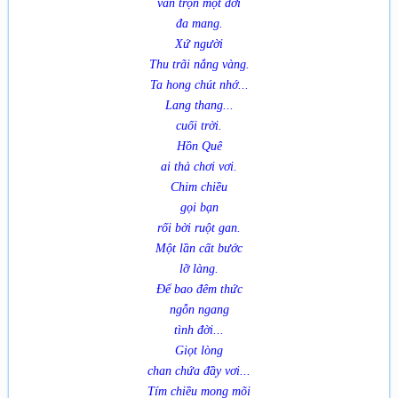
vẫn trọn một đời
đa mang.
Xứ người
Thu trãi nắng vàng.
Ta hong chút nhớ...
Lang thang...
cuối trời.
Hồn Quê
ai thả chơi vơi.
Chim chiều
gọi bạn
rối bời ruột gan.
Một lần cất bước
lỡ làng.
Để bao đêm thức
ngỗn ngang
tình đời...
Giọt lòng
chan chứa đầy vơi...
Tím chiều mong mõi