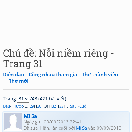
Chủ đề: Nỗi niềm riêng -
Trang 31
Diễn đàn
»
Cùng nhau tham gia
»
Thơ thành viên -
Thơ mới
Trang
/43 (421 bài viết)
Đầu
«
Trước
‹ ... [
29
] [
30
] [
31
] [
32
] [
33
] ... ›
Sau
»
Cuối
Mi Sa
Ngày gửi: 09/09/2013 22:41
Đã sửa 1 lần, lần cuối bởi
Mi Sa
vào 09/09/2013