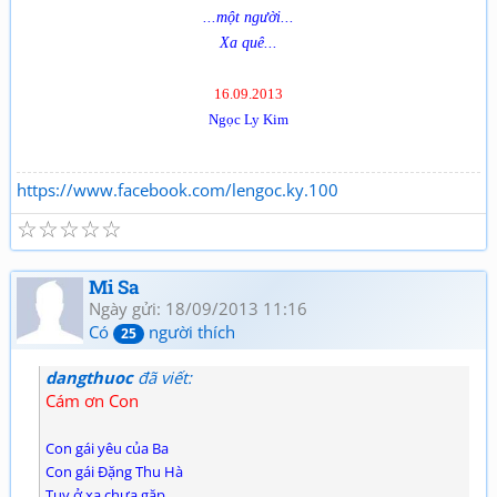
...một người...
Xa quê...
16.09.2013
Ngọc Ly Kim
https://www.facebook.com/lengoc.ky.100
☆
☆
☆
☆
☆
Mi Sa
Ngày gửi: 18/09/2013 11:16
Có
người thích
25
dangthuoc
đã viết:
Cám ơn Con
Con gái yêu của Ba
Con gái Đặng Thu Hà
Tuy ở xa chưa gặp