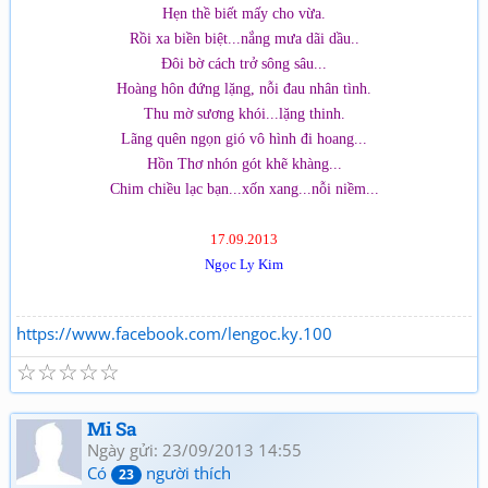
Hẹn thề biết mấy cho vừa.
Rồi xa biền biệt...nắng mưa dãi dầu..
Đôi bờ cách trở sông sâu...
Hoàng hôn đứng lặng, nỗi đau nhân tình.
Thu mờ sương khói...lặng thinh.
Lãng quên ngọn gió vô hình đi hoang...
Hồn Thơ nhón gót khẽ khàng...
Chim chiều lạc bạn...xốn xang...nỗi niềm...
17.09.2013
Ngọc Ly Kim
https://www.facebook.com/lengoc.ky.100
☆
☆
☆
☆
☆
Mi Sa
Ngày gửi: 23/09/2013 14:55
Có
người thích
23