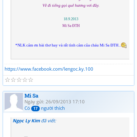
Về đi tiếng gọi quê hương vơi đầy.
18.9.2013
Mi Sa ĐTH
*NLK cảm ơn bài thơ hay và rất tình cảm của cháu Mi Sa ĐTH...
https://www.facebook.com/lengoc.ky.100
☆
☆
☆
☆
☆
Mi Sa
Ngày gửi: 26/09/2013 17:10
Có
người thích
17
Ngọc Ly Kim
đã viết: