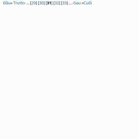
Đầu
«
Trước
‹ ... [
29
] [
30
] [
31
] [
32
] [
33
] ... ›
Sau
»
Cuối