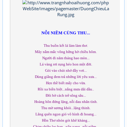
NỖI NIỀM CÙNG THU...
Thu buồn kết lá làm làm thơ.
Mây nằm mắc võng hững hờ chiều hôm.
Người đi năm tháng hao mòn...
Lá vàng rơi rụng héo hon một đời.
Gói vào chút nhớ đầy vơi...
Dùng giằng đem trả những lời yêu xưa...
Hẹn thề biết mấy cho vừa.
Rồi xa biền biệt...nắng mưa dãi dầu..
Đôi bờ cách trở sông sâu...
Hoàng hôn đứng lặng, nỗi đau nhân tình.
Thu mờ sương khói...lặng thinh.
Lãng quên ngọn gió vô hình đi hoang...
Hồn Thơ nhón gót khẽ khàng...
Chim chiều lạc bạn...xốn xang...nỗi niềm...