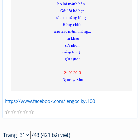
bỏ lại mảnh hồn...
Gói lời hò hẹn
sắt son nặng lòng...
Rừng chiều
xào xạc mênh mông...
Ta khâu
sơị nhớ...
tiếng lòng...
gửi Quê !
24.09.2013
Ngọc Ly Kim
https://www.facebook.com/lengoc.ky.100
☆
☆
☆
☆
☆
Trang
/43 (421 bài viết)