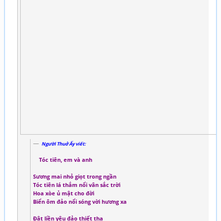
Người Thuở Ấy viết:
Tóc tiên, em và anh
Sương mai nhỏ giọt trong ngần
Tóc tiên lá thắm nổi vân sắc trời
Hoa xòe ủ mật cho đời
Biển ôm đảo nổi sóng vời hương xa
Đât liền yêu đảo thiết tha