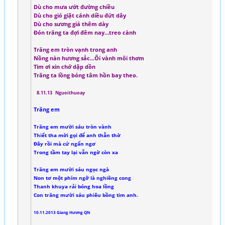
Dù cho mưa ướt đường chiều
Dù cho gió giật cánh diều đứt dây
Dù cho sương giá thêm dày
Đón trăng ta đợi đêm nay…treo cành
Trăng em tròn vạnh trong anh
Nồng nàn hương sắc...Ôi vành môi thơm
Tim ơi xin chớ dập dồn
Trăng ta lồng bóng tâm hồn bay theo.
8.11.13 Nguoithuoay
Trăng em
Trăng em mười sáu tròn vành
Thiết tha mời gọi để anh thẫn thờ
Đây rồi mà cứ ngẩn ngơ
Trong tầm tay lại vẫn ngờ còn xa
Trăng em mười sáu ngọc ngà
Non tơ một phím ngỡ là nghiêng cong
Thanh khuya rải bóng hoa lồng
Con trăng mười sáu phiêu bồng tim anh.
10.11.2013 Giang Hương QN