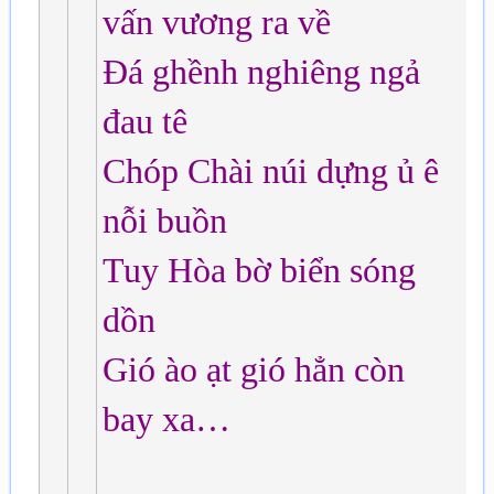
vấn vương ra về
Đá ghềnh nghiêng ngả
đau tê
Chóp Chài núi dựng ủ ê
nỗi buồn
Tuy Hòa bờ biển sóng
dồn
Gió ào ạt gió hẳn còn
bay xa…