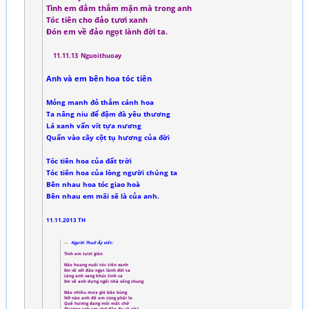
Tình em đằm thắm mặn mà trong anh
Tóc tiên cho đảo tươi xanh
Đón em về đảo ngọt lành đời ta.
11.11.13 Nguoithuoay
Anh và em bên hoa tóc tiên
Mỏng manh đỏ thắm cánh hoa
Ta nâng niu để đậm đà yêu thương
Lá xanh vấn vít tựa nương
Quấn vào cây cột tụ hương của đời
Tóc tiên hoa của đất trời
Tóc tiên hoa của lòng người chúng ta
Bên nhau hoa tóc giao hoà
Bên nhau em mãi sẽ là của anh.
11.11.2013 TH
Người Thuở Ấy viết:
Tình em tươi giòn
Đảo hoang nuôi tóc tiên xanh
Em về với đảo ngọt lành đời ta
Lòng anh vang khúc tình ca
Em về anh dựng ngôi nhà sống chung
Đảo nhiều mưa gió bão bùng
Nỡ nào anh để em cùng phải lo
Quê hương đang mỏi mắt chờ