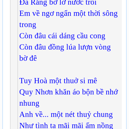
Đà Rằng bờ lở nước trôi
Em về ngơ ngẩn một thời sông
trong
Còn đâu cái dáng cầu cong
Còn đâu đồng lúa lượn vòng
bờ đê
Tuy Hoà một thuở si mê
Quy Nhơn khăn áo bộn bề nhớ
nhung
Anh về... một nét thuỷ chung
Như tình ta mãi mãi ấm nồng