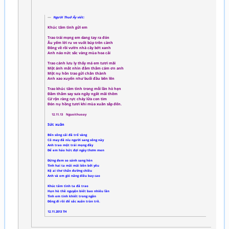
Người Thuở Ấy viết:
Khúc tâm tình gửi em
Trao trái mọng em dang tay ra đón
Âu yếm lời ru ve vuốt búp trên cành
Đông về rồi vườn nhà cây bớt xanh
Anh náo nức sắc vàng mùa hoa cải
Trao cánh lưu ly thấy má em tươi mãi
Một ánh mắt nhìn đằm thắm cám ơn anh
Một nụ hôn trao gửi chân thành
Anh xao xuyến như buổi đầu bẽn lẽn
Trao khúc tâm tình trong mỗi lần hò hẹn
Đằm thắm say sưa ngây ngất mãi thêm
Cứ rộn ràng rực cháy lửa con tim
Đón nụ hồng tươi khi mùa xuân sắp đến.
12.11.13 Nguoithuoay
Sức xuân
Bến sông cải đã trổ vàng
Cỏ may đã níu người sang sông này
Anh trao một trái mọng đầy
Để em háo hức đợi ngày thơm men
Đừng đem so sánh sang hèn
Tình hai ta mãi mãi bền bởi yêu
Kệ ai thơ thẩn đường chiều
Anh và em gió nâng diều bay cao
Khúc tâm tình ta đã trao
Hẹn hò thề nguyện biết bao nhiêu lần
Tình em tinh khiết trong ngần
Đông đi rồi để sắc xuân tràn trề.
12.11.2013 TH