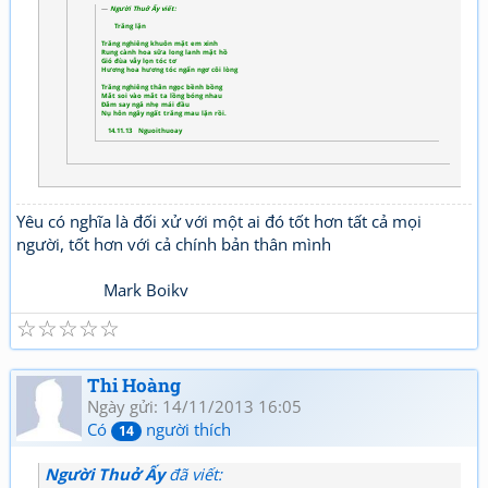
Người Thuở Ấy viết:
Trăng lặn
Trăng nghiêng khuôn mặt em xinh
Rung cành hoa sữa long lanh mặt hồ
Gió đùa vẫy lọn tóc tơ
Hương hoa hương tóc ngẩn ngơ cõi lòng
Trăng nghiêng thân ngọc bềnh bồng
Mắt soi vào mắt ta lồng bóng nhau
Đắm say ngả nhẹ mái đầu
Nụ hôn ngây ngất trăng mau lặn rồi.
14.11.13 Nguoithuoay
Yêu có nghĩa là đối xử với một ai đó tốt hơn tất cả mọi
người, tốt hơn với cả chính bản thân mình
Mark Boikv
☆
☆
☆
☆
☆
Thi Hoàng
Ngày gửi: 14/11/2013 16:05
Có
người thích
14
Người Thuở Ấy
đã viết: