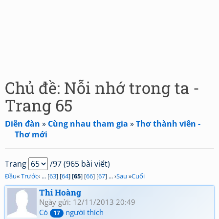
Chủ đề: Nỗi nhớ trong ta -
Trang 65
Diễn đàn
»
Cùng nhau tham gia
»
Thơ thành viên -
Thơ mới
Trang
/97 (965 bài viết)
Đầu
«
Trước
‹ ... [
63
] [
64
] [
65
] [
66
] [
67
] ... ›
Sau
»
Cuối
Thi Hoàng
Ngày gửi: 12/11/2013 20:49
Có
người thích
17