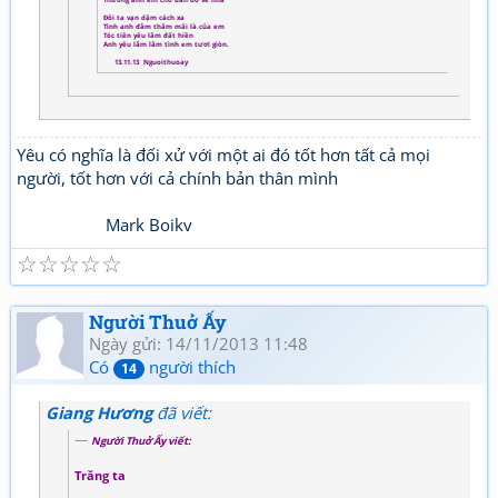
Thương anh em chớ đắn đo về nhà
Đôi ta vạn dặm cách xa
Tình anh đằm thắm mãi là của em
Tóc tiên yêu lắm đất hiền
Anh yêu lắm lắm tình em tươi giòn.
13.11.13 Nguoithuoay
Yêu có nghĩa là đối xử với một ai đó tốt hơn tất cả mọi
người, tốt hơn với cả chính bản thân mình
Mark Boikv
☆
☆
☆
☆
☆
Người Thuở Ấy
Ngày gửi: 14/11/2013 11:48
Có
người thích
14
Giang Hương
đã viết:
Người Thuở Ấy viết:
Trăng ta