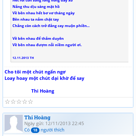
Hết rồi con sóng lòng vòng đẩy xô
Nắng thu dịu sáng mặt hồ
Về bên nhau hết bơ vơ tháng ngày
Bên nhau ta nắm chặt tay
Chẳng còn cách trở đắng cay muộn phiền...
Về bên nhau để thắm duyên
Về bên nhau đượm nỗi niềm người ơi.
12.11.2013 TH
Cho tôi một chút ngẩn ngơ
Loay hoay một chút dại khờ để say
Thi Hoàng
☆
☆
☆
☆
☆
Thi Hoàng
Ngày gửi: 12/11/2013 22:45
Có
người thích
18