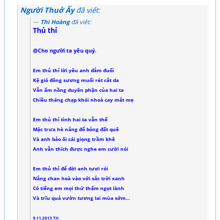
Người Thuở Ấy
đã viết:
Thi Hoàng
đã viết:
Thủ thỉ
@Cho người ta yêu quý.
Em thủ thỉ lời yêu anh đắm đuối
Kệ gió đông sương muối rét cắt da
Vẫn ấm nồng duyên phận của hai ta
Chiều tháng chạp khói nhoà cay mắt mẹ
Em thủ thỉ tình hai ta vẫn thế
Mặc trưa hè nắng đổ bỏng đất quê
Và anh bảo ôi cái giọng trầm khê
Anh vẫn thích được nghe em cười nói
Em thủ thỉ để đời anh tươi rói
Nắng chan hoà vào với sắc trời xanh
Có tiếng em mọi thứ thấm ngọt lành
Và trĩu quả vườn tương lai mùa sớm...
9.11.2013 TH