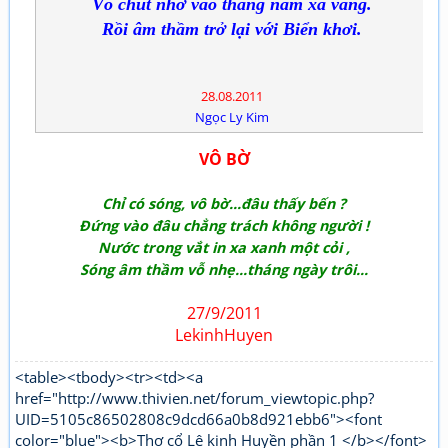
Vỗ chút nhớ vào tháng năm xa vắng.
Rồi âm thầm trở lại với Biển khơi.
28.08.2011
Ngọc Ly Kim
VÔ BỜ
Chỉ có sóng, vô bờ...đâu thấy bến ?
Đứng vào đâu chẳng trách không người !
Nước trong vắt in xa xanh một cỏi ,
Sóng âm thầm vỗ nhẹ...tháng ngày trôi...
27/9/2011
LekinhHuyen
<table><tbody><tr><td><a
href="http://www.thivien.net/forum_viewtopic.php?
UID=5105c86502808c9dcd66a0b8d921ebb6"><font
color="blue"><b>Thơ cổ Lê kinh Huyền phần 1 </b></font>