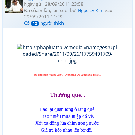
Ngày gửi: 28/09/2011 23:58
Đã sửa 3 lần, lần cuối bởi
Ngọc Ly Kim
vào
29/09/2011 11:29
Có
người thích
12
Trẻ em Thôn Hương Canh, Tuyên Hóa, QB vượt sông đi học...
Thương quê...
Bão lại quặn lòng ở làng quê.
Bao nhiêu mưa lũ ập đổ về.
Xót xa đồng lúa chìm trong nước.
Già trẻ kéo nhau lên bờ đê...