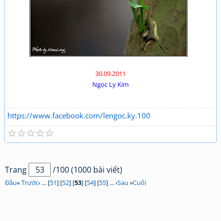
30.09.2011
Ngọc Ly Kim
https://www.facebook.com/lengoc.ky.100
☆
☆
☆
☆
☆
Trang
/100 (1000 bài viết)
Đầu
«
Trước
‹ ... [
51
] [
52
] [
53
] [
54
] [
55
] ... ›
Sau
»
Cuối