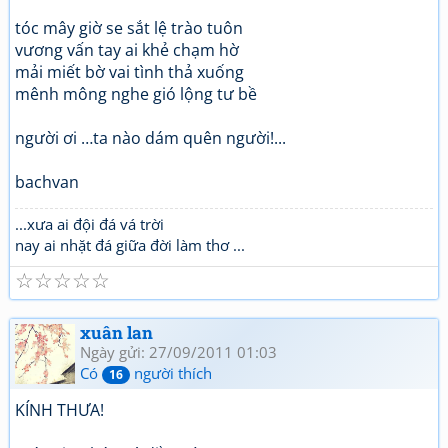
tóc mây giờ se sắt lệ trào tuôn
vương vấn tay ai khẻ chạm hờ
mải miết bờ vai tình thả xuống
mênh mông nghe gió lộng tư bề
người ơi …ta nào dám quên người!...
bachvan
...xưa ai đội đá vá trời
nay ai nhặt đá giữa đời làm thơ ...
☆
☆
☆
☆
☆
xuân lan
Ngày gửi: 27/09/2011 01:03
Có
người thích
16
KÍNH THƯA!