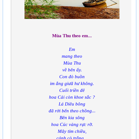
Mùa Thu theo em...
Em
mang theo
Mùa Thu
về bên ấy.
Con đò buồn
im ắng giưã hư không.
Cuối triền đê
hoa Cải còn khoe sắc ?
Lá Diêu bông
đã rời bến theo chồng...
Bên kia sông
hoa Cúc vàng rực rỡ.
Mây tím chiều,
cánh cò trắng...