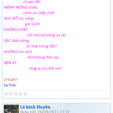
rũ ven đồi
MÊNH MÔNG chiều
cánh cò chấp chới
RỰC RỠ cúc vàng
gió lả lơi
CHỒNG CHẤT
nỗi nhớ phương xa lắc
SẮC diêu bông
có thật trong đời?
KHÔNG còn anh
thơ không hồn vía
BÊN ẤY
lòng ai có chơi vơi?
27.9.2011
Dạ Thảo
☆
☆
☆
☆
☆
Lê kinh Huyền
Ngày gửi: 26/09/2011 21:37