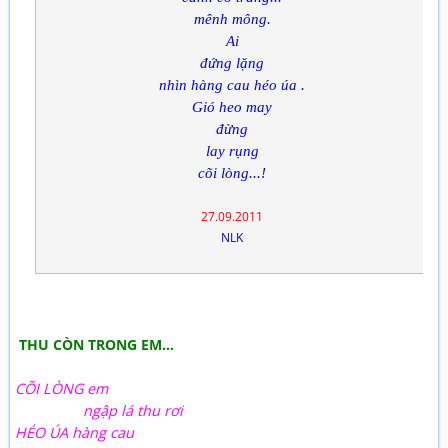
mênh mông.
Ai
đứng lặng
nhìn hàng cau héo úa .
Gió heo may
đừng
lay rụng
cõi lòng...!
27.09.2011
NLK
THU CÒN TRONG EM…
CÕI LÒNG em
ngập lá thu rơi
HÉO ÚA hàng cau