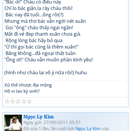
"Bác ơi!" Cháu có điều này
Chỉ lo bác giận,la rầy cháu thôi!
Bác nay đã tuổi...ông rồi(?)
Nhưng mà thơ bác vẫn ngời nét xuân
Gọi "ông" cháu thấy ngại ngần!
Mất đi vẻ đẹp thanh xuân chưa già.
Rộng lòng bác hãy bỏ qua
"Ừ thì gọi bác cũng là thêm xuân!"
Bằng không...đã ngoại thất tuần
"Ông ơi!" Cháu vẫn muôn phần kính yêu!
(hình như cháu lại vô ý nữa rồi!) huhu
Xử thế nhược đại mộng
Hồ vi lao kỳ sinh?
☆
☆
☆
☆
☆
Ngọc Ly Kim
Ngày gửi: 27/09/2011 05:51
Đã sửa 1 lần, lần cuối bởi
Ngọc Ly Kim
vào