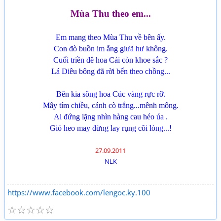
Mùa Thu theo em...
Em mang theo Mùa Thu về bên ấy.
Con đò buồn im ắng giưã hư không.
Cuối triền đê hoa Cải còn khoe sắc ?
Lá Diêu bông đã rời bến theo chồng...
Bên kia sông hoa Cúc vàng rực rỡ.
Mây tím chiều, cánh cò trắng...mênh mông.
Ai đứng lặng nhìn hàng cau héo úa .
Gió heo may đừng lay rụng cõi lòng...!
27.09.2011
NLK
https://www.facebook.com/lengoc.ky.100
☆
☆
☆
☆
☆