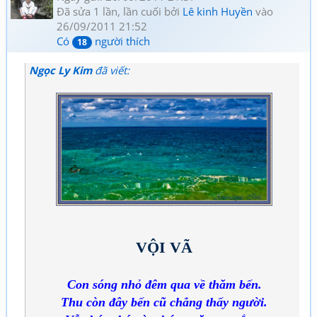
Đã sửa 1 lần, lần cuối bởi
Lê kinh Huyền
vào
26/09/2011 21:52
Có
người thích
18
Ngọc Ly Kim
đã viết:
VỘI VÃ
Con sóng nhỏ đêm qua về thăm bến.
Thu còn đây bến cũ chẳng thấy người.