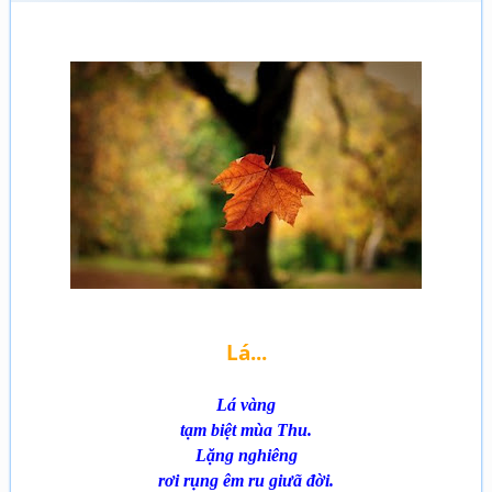
Lá...
Lá vàng
tạm biệt mùa Thu.
Lặng nghiêng
rơi rụng êm ru giưã đời.