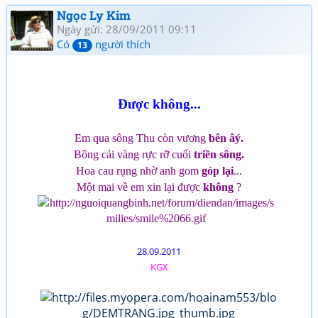
Ngọc Ly Kim
Ngày gửi: 28/09/2011 09:11
Có
người thích
13
Được không...
Em qua sông Thu còn vương
bên âý.
Bông cải vàng rực rỡ cuối
triền sông.
Hoa cau rụng nhờ anh gom
góp lại
...
Một mai về em xin lại được
không
?
28.09.2011
KGX