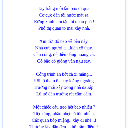
Tay trắng mỗi lần bão đi qua.
Cơ cực dân tôi nước mắt sa.
Rừng xanh lâm tặc thi nhau phá !
Phố thị quan to mãi xây nhà.
Xin trời đổ bão về bên này.
Nhà cưả người ta...kiên cố thay.
Cầu cống, đê điều đàng hoàng cả.
Có bão có giông vẫn ngủ say.
Công trình ăn bớt cả xi măng...
Hối lộ tham ô chạy loằng ngoằng.
Trường mới xây xong nhà đã sập.
Lũ trẻ đến trường rét căm căm.
Một chiếc cầu treo hết bao nhiêu ?
Tiệc tùng, nhậu nhẹt có tốn nhiều.
Các quan bóp miệng...xây đi nhé...!
Thương lấy dân đen...khổ trăm điều..?