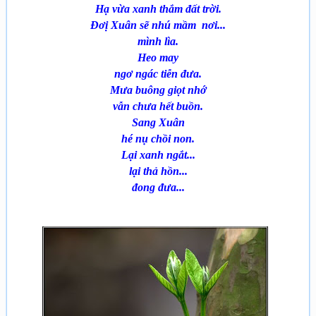
Hạ vừa xanh thắm đất trời.
Đơị Xuân sẽ nhú mầm nơi...
mình lìa.
Heo may
ngơ ngác tiễn đưa.
Mưa buông giọt nhớ
vẫn chưa hết buồn.
Sang Xuân
hé nụ chồi non.
Lại xanh ngắt...
lại thả hồn...
đong đưa...