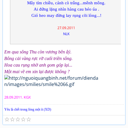
Mây tím chiều, cánh cò trắng...mênh mông.
Ai đứng lặng nhìn hàng cau héo úa .
Gió heo may đừng lay rụng cõi lòng...!
27.09.2011
NLK
Em qua sông Thu còn vương bên âý.
Bông cải vàng rực rỡ cuối triền sông.
Hoa cau rụng nhờ anh gom góp lại...
Một mai về em xin lại được không ?
28.09.2011. KGX
Yêu là chết trong lòng một ít (XD)
☆
☆
☆
☆
☆