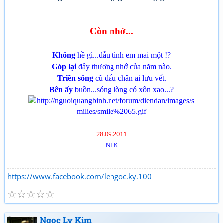
Còn nhớ...
Không
hề gì...dẫu tình em mai một !?
Góp lại
đây thương nhớ của năm nào.
Triền sông
cũ dấu chân ai lưu vết.
Bên ấy
buồn...sóng lòng có xôn xao...?
28.09.2011
NLK
https://www.facebook.com/lengoc.ky.100
☆
☆
☆
☆
☆
Ngọc Ly Kim