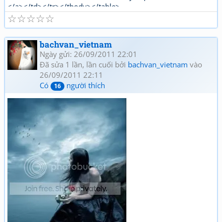
</a></td></tr></tbody></table>
☆
☆
☆
☆
☆
"http://www.thivien.net/forum_viewtopic.php?
UID=bkDYrcuJOSk9GouaL4BqFQ"><font color="red">
<b>Thơ mới Lê kinh Huyền phần 1</b></font></a></td>
bachvan_vietnam
</tr></tbody></table>[/html]
Ngày gửi: 26/09/2011 22:01
Đã sửa 1 lần, lần cuối bởi
bachvan_vietnam
vào
26/09/2011 22:11
Có
người thích
16