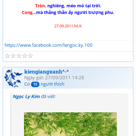
Tròn,
nghiêng, méo mó tại trời.
Cong
...mà thẳng thắn ấy người trượng phu.
27.09.2011.NLK
https://www.facebook.com/lengoc.ky.100
☆
☆
☆
☆
☆
kiengiangxanh^-^
Ngày gửi: 27/09/2011 14:28
Có
người thích
15
Ngọc Ly Kim
đã viết: