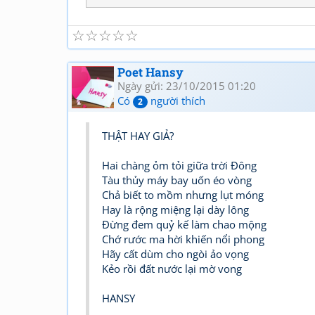
☆
☆
☆
☆
☆
Poet Hansy
Ngày gửi: 23/10/2015 01:20
Có
người thích
2
THẬT HAY GIẢ?
Hai chàng ỏm tỏi giữa trời Đông
Tàu thủy máy bay uốn éo vòng
Chả biết to mồm nhưng lụt móng
Hay là rộng miệng lại dày lông
Đừng đem quỷ kế làm chao mộng
Chớ rước ma hời khiến nổi phong
Hãy cất dùm cho ngòi ảo vọng
Kẻo rồi đất nước lại mờ vong
HANSY