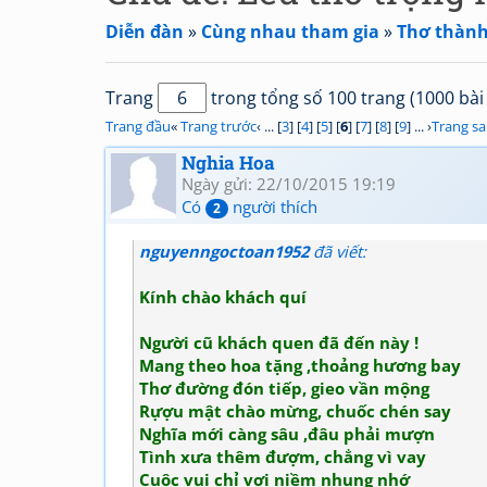
Diễn đàn
»
Cùng nhau tham gia
»
Thơ thành 
Trang
trong tổng số 100 trang (1000 bài 
Trang đầu
«
Trang trước
‹ ... [
3
] [
4
] [
5
] [
6
] [
7
] [
8
] [
9
] ... ›
Trang s
Nghia Hoa
Ngày gửi: 22/10/2015 19:19
Có
người thích
2
nguyenngoctoan1952
đã viết:
Kính chào khách quí
Người cũ khách quen đã đến này !
Mang theo hoa tặng ,thoảng hương bay
Thơ đường đón tiếp, gieo vần mộng
Rựợu mật chào mừng, chuốc chén say
Nghĩa mới càng sâu ,đâu phải mượn
Tình xưa thêm đượm, chẳng vì vay
Cuộc vui chỉ vợi niềm nhung nhớ