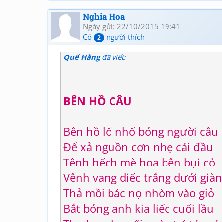
Nghia Hoa
Ngày gửi: 22/10/2015 19:41
Có
người thích
2
Quế Hằng
đã viết:
BÊN HỒ CÂU
Bên hồ lố nhố bóng người câu
Để xả nguồn cơn nhẹ cái đầu
Tênh hếch mè hoa bên bụi cỏ
Vênh vang diếc trắng dưới già
Thả mồi bác nọ nhòm vào giỏ
Bắt bóng anh kia liếc cuối lầu