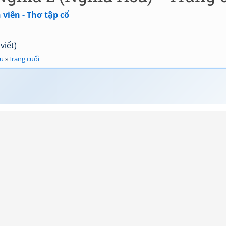
viên - Thơ tập cổ
viết)
au
»
Trang cuối