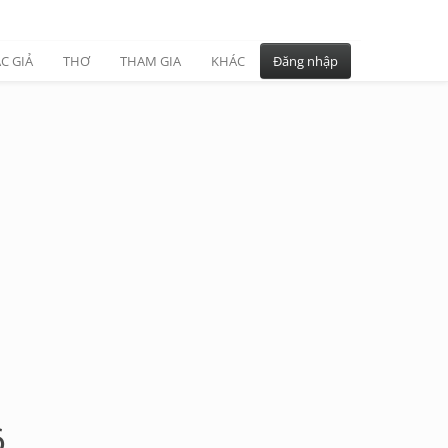
C GIẢ
THƠ
THAM GIA
KHÁC
Đăng nhập
6