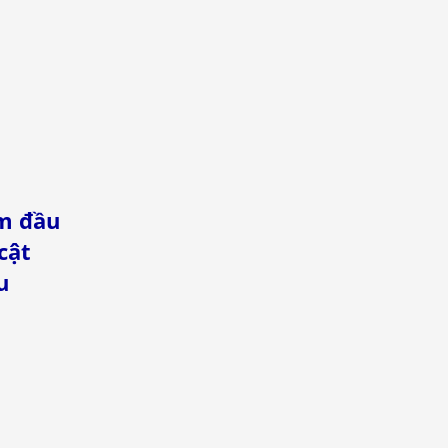
êm đầu
cật
u