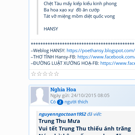
Chệt Tàu mấy kiếp kiểu kinh phong
Ba hoa xạo xự đồ ăn cướp
Tát vỡ miệng mồm diệt quốc vong
HANSY
*******************************************
–Weblog HANSY:
https://poethansy.blogspot.com/
–THƠ TÌNH Hansy-FB:
https://www.facebook.com
–ĐƯỜNG LUẬT XƯỚNG HOẠ-FB:
https://www.f
☆
☆
☆
☆
☆
Nghia Hoa
Ngày gửi: 24/10/2015 08:05
Có
người thích
2
nguyenngoctoan1952
đã viết:
Trung Thu Mưa
Vui tết Trung Thu thiếu ánh trăng