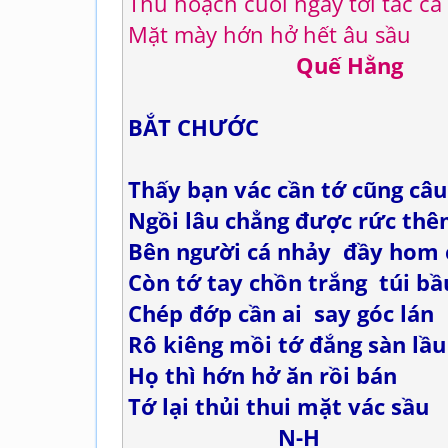
Thu hoạch cuối ngày tơi tác cá
Mặt mày hớn hở hết âu sầu
Quế Hằng
BẮT CHƯỚC
Thấy bạn vác cần tớ cũng câu
Ngồi lâu chẳng được rức th
Bên người cá nhảy đầy hom 
Còn tớ tay chồn trắng túi bầ
Chép đớp cần ai say góc lán
Rô kiêng mồi tớ đắng sàn lầu
Họ thì hớn hở ăn rồi bán
Tớ lại thủi thui mặt vác sầu
N-H