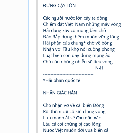
ĐỪNG CẬY LỚN
Các người nước lớn cậy ta đông
Chiếm đất Việt Nam những mấy vòng
Hải đăng xây cố mong bền chỗ
Đảo đắp dựng thêm muốn vững lông
Hải phận của chung* chờ vẽ bóng
Nhận vơ Tầu khợ nổi cuồng phong
Luật biển còn đây đừng mộng ảo
Chớ còn nhũng nhiễu sẽ tiêu vong
N-H
----------------------------------
*Hải phận quốc tế
NHẮN GIẶC HÁN
Chớ nhận vơ về cái biển Đông
Rồi thêm cãi cố kiểu lòng vòng
Lưu manh ắt sẽ đau dần xác
Láu cá coi chừng bị cạo lông
Nước Việt muôn đời vua biển cả