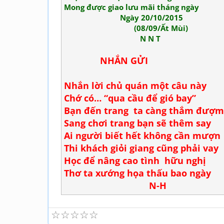
Mong được giao lưu mãi tháng ngày
Ngày 20/10/2015
(08/09/Ất Mùi)
N N T
NHẮN GỬI
Nhắn lời chủ quán một câu này
Chớ có… “qua cầu để gió bay”
Bạn đến trang ta càng thắm đượm
Sang chơi trang bạn sẽ thêm say
Ai người biết hết không cần mượn
Thi khách giỏi giang cũng phải vay
Học để nâng cao tình hữu nghị
Thơ ta xướng họa thấu bao ngày
N-H
☆
☆
☆
☆
☆