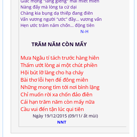
Giấc mộng "láng giềng" mãi miết miên
Nàng đấy mà lòng ta cứ dại
Chàng kia bụng dạ thiếp đang điên
Vấn vương người “ước” đầy… vương vấn
Hẹn ước trăm năm chốn… động tiên
N-H
TRĂM NĂM CÒN MẤY
Mưa Ngâu tí tách trước hàng hiên
Thấm ướt lòng ai một chút phiền
Hội bút lỡ làng cho hạ cháy
Bài thơ lỗi hẹn để đông miên
Những mong tìm tới nơi bình lặng
Chỉ muốn rời xa chốn đảo điên
Cái hạn trăm năm còn mấy nữa
Cầu vui đến tận lúc qui tiên
Ngày 19/12/2015 (09/11/ ất mùi)
NNT