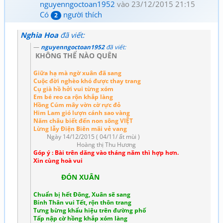
nguyenngoctoan1952
vào 23/12/2015 21:15
Có
người thích
2
Nghia Hoa
đã viết:
nguyenngoctoan1952
đã viết:
KHÔNG THỂ NÀO QUÊN
Giữa hạ mà ngờ xuân đã sang
Cuộc đời nghèo khó được thay trang
Cụ già hồ hởi vui từng xóm
Em bé reo ca rộn khắp làng
Hồng Cúm mây vờn cờ rực đỏ
Him Lam gió lượn cánh sao vàng
Năm châu biết đến non sông VIỆT
Lừng lẫy Điện Biên mãi vẻ vang
Ngày 14/12/2015 ( 04/11/ ất mùi )
Hoàng thị Thu Hương
Góp ý : Bài trên dăng vào tháng năm thì hợp hơn.
Xin cùng hoà vui
ĐÓN XUÂN
Chuẩn bị hết Đông, Xuân sẽ sang
Bính Thân vui Tết, rộn thôn trang
Tưng bừng khẩu hiệu trên đường phố
Tấp nập cờ hồng khắp xóm làng