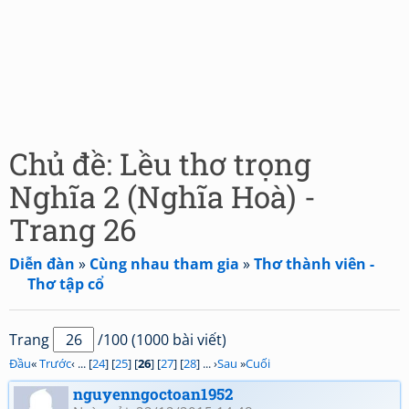
Chủ đề: Lều thơ trọng
Nghĩa 2 (Nghĩa Hoà) -
Trang 26
Diễn đàn
»
Cùng nhau tham gia
»
Thơ thành viên -
Thơ tập cổ
Trang
/100 (1000 bài viết)
Đầu
«
Trước
‹ ... [
24
] [
25
] [
26
] [
27
] [
28
] ... ›
Sau
»
Cuối
nguyenngoctoan1952