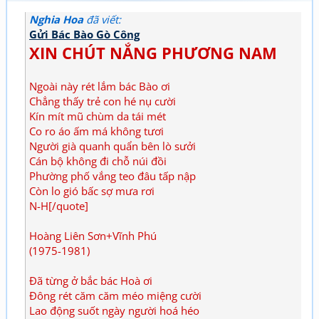
Nghia Hoa
đã viết:
Gửi Bác Bào Gò Công
XIN CHÚT NẮNG PHƯƠNG NAM
Ngoài này rét lắm bác Bào ơi
Chẳng thấy trẻ con hé nụ cười
Kín mít mũ chùm da tái mét
Co ro áo ấm má không tươi
Người già quanh quẩn bên lò sưởi
Cán bộ không đi chỗ núi đồi
Phường phố vắng teo đâu tấp nập
Còn lo gió bấc sợ mưa rơi
N-H[/quote]
Hoàng Liên Sơn+Vĩnh Phú
(1975-1981)
Đã từng ở bắc bác Hoà ơi
Đông rét căm căm méo miệng cười
Lao động suốt ngày người hoá héo