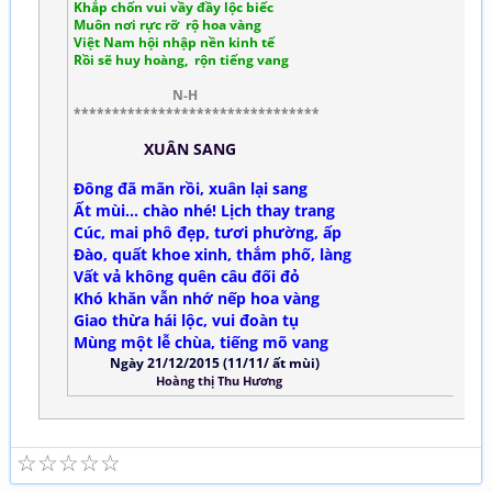
Khắp chốn vui vầy đầy lộc biếc
Muôn nơi rực rỡ rộ hoa vàng
Việt Nam hội nhập nền kinh tế
Rồi sẽ huy hoàng, rộn tiếng vang
N-H
********************************
XUÂN SANG
Đông đã mãn rồi, xuân lại sang
Ất mùi... chào nhé! Lịch thay trang
Cúc, mai phô đẹp, tươi phường, ấp
Đào, quất khoe xinh, thắm phố, làng
Vất vả không quên câu đối đỏ
Khó khăn vẫn nhớ nếp hoa vàng
Giao thừa hái lộc, vui đoàn tụ
Mùng một lễ chùa, tiếng mõ vang
Ngày 21/12/2015 (11/11/ ất mùi)
Hoàng thị Thu Hương
☆
☆
☆
☆
☆