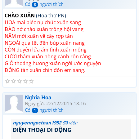
Có
người thích
3
CHÀO XUÂN
(Hoạ thơ PN)
HOA mai biếc nụ chúc xuân sang
ĐÀO nở chào xuân trống hội vang
NĂM mới xuân về cây rợp tán
NGOÁI qua tết đến búp xuân nang
CÒN duyên lửa ấm tình xuân mộng
CƯỜI thắm xuân nồng cảnh rộn ràng
GIÓ thoảng hương xuân ngời ước nguyện
ĐÔNG tàn xuân chín đón em sang.
☆
☆
☆
☆
☆
Nghia Hoa
Ngày gửi: 22/12/2015 18:16
Có
người thích
1
nguyenngoctoan1952
đã viết:
ĐIỆN THOẠI DI ĐỘNG