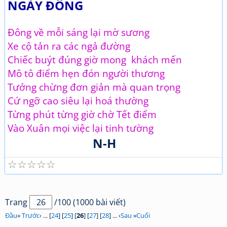
NGÀY ĐÔNG
Đông về mỗi sáng lại mờ sương
Xe cộ tản ra các ngả đường
Chiếc buýt đúng giờ mong khách mến
Mô tô điểm hẹn đón người thương
Tưởng chừng đơn giản mà quan trọng
Cứ ngỡ cao siêu lại hoá thường
Từng phút từng giờ chờ Tết điểm
Vào Xuân mọi việc lại tinh tường
N-H
☆
☆
☆
☆
☆
Trang
/100 (1000 bài viết)
Đầu
«
Trước
‹ ... [
24
] [
25
] [
26
] [
27
] [
28
] ... ›
Sau
»
Cuối