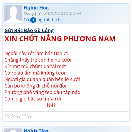
Nghia Hoa
Ngày gửi: 24/12/2015 07:34
Có
người thích
1
Gửi Bác Bào Gò Công
XIN CHÚT NẮNG PHƯƠNG NAM
Ngoài này rét lắm bác Bào ơi
Chẳng thấy trẻ con hé nụ cười
Kín mít mũ chùm da tái mét
Co ro áo ấm má không tươi
Người già quanh quẩn bên lò sưởi
Cán bộ không đi chỗ núi đồi
Phường phố vắng teo đâu tấp nập
Còn lo gió bấc sợ mưa rơi
N-H
☆
☆
☆
☆
☆
Nghia Hoa