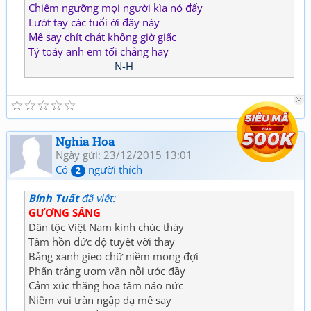
Chiêm ngưỡng mọi người kìa nó đấy
Lướt tay các tuổi ới đây này
Mê say chít chát không giờ giấc
Tý toáy anh em tối chẳng hay
N-H
☆
☆
☆
☆
☆
Nghia Hoa
Ngày gửi: 23/12/2015 13:01
Có
người thích
2
Bính Tuất
đã viết:
GƯƠNG SÁNG
Dân tộc Việt Nam kính chúc thày
Tâm hồn đức độ tuyệt vời thay
Bảng xanh gieo chữ niềm mong đợi
Phấn trắng ươm vần nỗi ước đầy
Cảm xúc thăng hoa tâm náo nức
Niềm vui tràn ngập dạ mê say