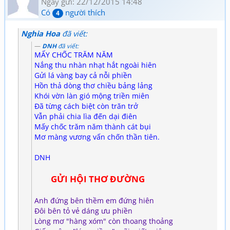
Ngày gửi: 22/12/2015 14:48
Có
người thích
4
Nghia Hoa
đã viết:
DNH
đã viết:
MẤY CHỐC TRĂM NĂM
Nắng thu nhàn nhạt hắt ngoài hiên
Gửi lá vàng bay cả nỗi phiền
Hồn thả dòng thơ chiều bảng lảng
Khói vờn làn gió mộng triền miên
Đã từng cách biệt còn trăn trở
Vẫn phải chia lìa đến dại điên
Mấy chốc trăm năm thành cát bụi
Mơ màng vương vấn chốn thần tiên.
DNH
GỬI HỘI THƠ ĐƯỜNG
Anh đứng bên thềm em đứng hiên
Đôi bên tỏ vẻ dáng ưu phiền
Lòng mơ "hàng xóm" còn thoang thoảng