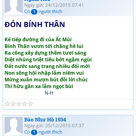
Ngày gửi: 24/12/2015 07:41
Có
người thích
1
ĐÓN BÍNH THÂN
Kế tiếp đường đi của Ất Mùi
Bính Thân vươn tới chẳng hề lui
Ra công xây dựng thêm tươi sáng
Diệt nhũng triệt tiêu bớt ngậm ngùi
Đất nước sang trang nhiều đổi mới
Non sông hội nhập lắm niềm vui
Mừng xuân mượn bút đôi lời chúc
Thi hữu gần xa lắm ngọt bùi
N-H
☆
☆
☆
☆
☆
Bào Như Hồ 1934
Ngày gửi: 25/12/2015 07:37
Có
người thích
1