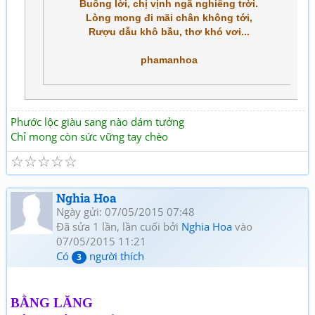
Buông lời, chị vịnh ngã nghiêng trời.
Lòng mong đi mãi chân không tới,
Rượu dẫu khô bầu, thơ khó vơi...
phamanhoa
Phước lộc giàu sang nào dám tưởng
Chỉ mong còn sức vững tay chèo
☆
☆
☆
☆
☆
Nghia Hoa
Ngày gửi: 07/05/2015 07:48
Đã sửa 1 lần, lần cuối bởi
Nghia Hoa
vào
07/05/2015 11:21
Có
người thích
3
BẰNG LĂNG