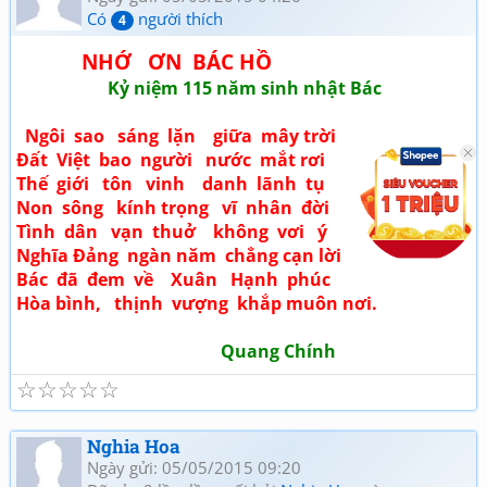
Có
người thích
4
NHỚ ƠN BÁC HỒ
Kỷ niệm 115 năm sinh nhật Bác
Ngôi sao sáng lặn giữa mây trời
Đất Việt bao người nước mắt rơi
Thế giới tôn vinh danh lãnh tụ
Non sông kính trọng vĩ nhân đời
Tình dân vạn thuở không vơi ý
Nghĩa Đảng ngàn năm chẳng cạn lời
Bác đã đem về Xuân Hạnh phúc
Hòa bình, thịnh vượng khắp muôn nơi.
Quang Chính
☆
☆
☆
☆
☆
Nghia Hoa
Ngày gửi: 05/05/2015 09:20