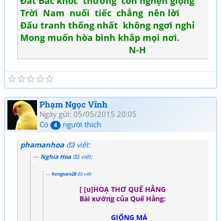
Đất Bắc khóc thương còn nghẹn giọng
Trời Nam nuối tiếc chẳng nên lời
Đấu tranh thống nhất không ngơi nghỉ
Mong muốn hòa bình khắp mọi nơi.
N-H
☆
☆
☆
☆
☆
Phạm Ngọc Vĩnh
Ngày gửi: 05/05/2015 20:05
Có
người thích
4
phamanhoa
đã viết:
Nghia Hoa
đã viết:
.
hongvan28
đã viết:
[ [u]HOẠ THƠ QUẾ HẰNG
Bài xướng của Quế Hằng:
GIỐNG MÁ