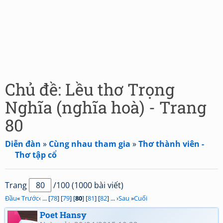
Chủ đề: Lều thơ Trọng
Nghĩa (nghĩa hoà) - Trang
80
Diễn đàn
»
Cùng nhau tham gia
»
Thơ thành viên -
Thơ tập cổ
Trang
/100 (1000 bài viết)
Đầu
«
Trước
‹ ... [
78
] [
79
] [
80
] [
81
] [
82
] ... ›
Sau
»
Cuối
Poet Hansy