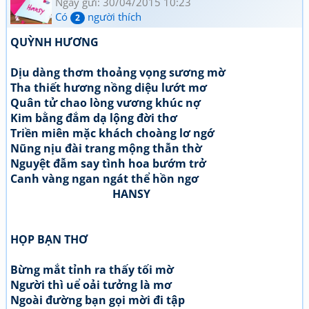
Ngày gửi: 30/04/2015 10:23
Có
người thích
2
QUỲNH HƯƠNG
Dịu dàng thơm thoảng vọng sương mờ
Tha thiết hương nồng diệu lướt mơ
Quân tử chao lòng vương khúc nợ
Kim bằng đắm dạ lộng đời thơ
Triền miên mặc khách choàng lơ ngớ
Nũng nịu đài trang mộng thẫn thờ
Nguyệt đẫm say tình hoa bướm trở
Canh vàng ngan ngát thể hồn ngơ
HANSY
HỌP BẠN THƠ
Bừng mắt tỉnh ra thấy tối mờ
Người thì uể oải tưởng là mơ
Ngoài đường bạn gọi mời đi tập