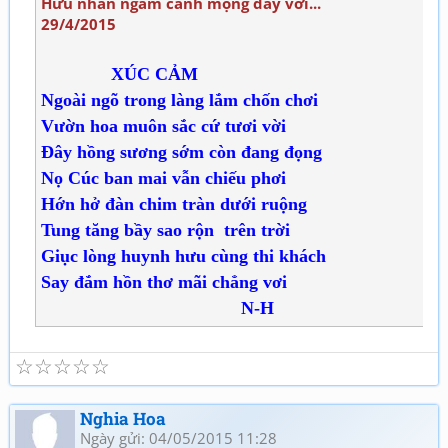
Hưu nhàn ngắm cảnh mộng đầy vơi...
29/4/2015
XÚC CẢM
Ngoài ngõ trong làng lắm chốn chơi
Vườn hoa muôn sắc cứ tươi vời
Đây hồng sương sớm còn đang đọng
Nọ Cúc ban mai vẫn chiếu phơi
Hớn hở đàn chim tràn dưới ruộng
Tung tăng bầy sao rộn trên trời
Giục lòng huynh hưu cùng thi khách
Say đắm hồn thơ mãi chẳng vơi
N-H
☆
☆
☆
☆
☆
Nghia Hoa
Ngày gửi: 04/05/2015 11:28