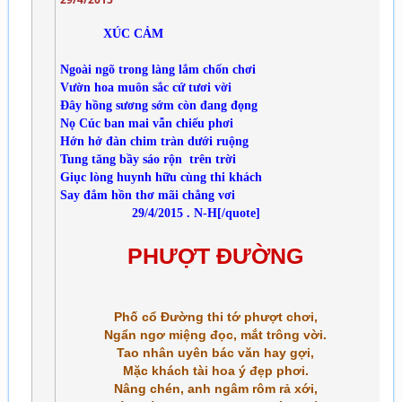
XÚC CẢM
Ngoài ngõ trong làng lắm chốn chơi
Vườn hoa muôn sắc cứ tươi vời
Đây hồng sương sớm còn đang đọng
Nọ Cúc ban mai vẫn chiếu phơi
Hớn hở đàn chim tràn dưới ruộng
Tung tăng bầy sáo rộn trên trời
Giục lòng huynh hữu cùng thi khách
Say đắm hồn thơ mãi chẳng vơi
29/4/2015 .
N-H
[/quote]
PHƯỢT ĐƯỜNG
Phố cổ Đường thi tớ phượt chơi,
Ngẩn ngơ miệng đọc, mắt trông vời.
Tao nhân uyên bác văn hay gợi,
Mặc khách tài hoa ý đẹp phơi.
Nâng chén, anh ngâm rôm rả xới,