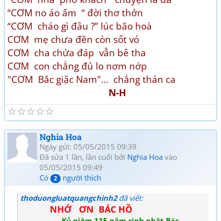
“CƠM no áo ấm “ đời thơ thởn
“CƠM cháo gì đâu ?” lúc bão hoà
CƠM mẹ chưa đền còn sốt vó
CƠM cha chửa đáp vẫn bê tha
CƠM con chẳng đủ lo nơm nớp
"CƠM Bắc giặc Nam"... chẳng thán ca
N-H
☆
☆
☆
☆
☆
Nghia Hoa
Ngày gửi: 05/05/2015 09:39
Đã sửa 1 lần, lần cuối bởi
Nghia Hoa
vào
05/05/2015 09:49
Có
người thích
2
thoduongluatquangchinh2
đã viết:
NHỚ ƠN BÁC HỒ
Kỷ niệm 115 năm sinh nhật Bác