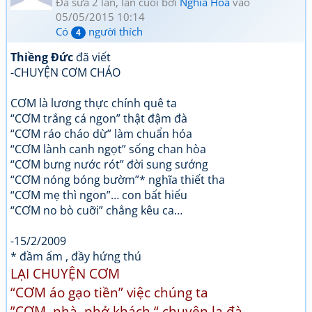
Đã sửa 2 lần, lần cuối bởi
Nghia Hoa
vào
05/05/2015 10:14
Có
người thích
4
Thiềng Đức
đã viết
-CHUYỆN CƠM CHÁO
CƠM là lương thực chính quê ta
“CƠM trắng cá ngon” thật đậm đà
“CƠM ráo cháo dừ” làm chuẩn hóa
“CƠM lành canh ngọt” sống chan hòa
“CƠM bưng nước rót” đời sung sướng
“CƠM nóng bóng bườm”* nghĩa thiết tha
“CƠM mẹ thì ngon”… con bất hiếu
“CƠM no bò cuỡi” chẳng kêu ca…
-15/2/2009
* đầm ấm , đầy hứng thú
LẠI CHUYỆN CƠM
“CƠM áo gạo tiền” việc chúng ta
”CƠM nhà phở khách “ chuyện la đà