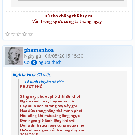
Dù thơ chẳng thể bay xa
Vẫn trong ký ức cùng ta tháng ngày!
☆
☆
☆
☆
☆
phamanhoa
Ngày gửi: 06/05/2015 15:30
Có
người thích
3
Nghia Hoa
đã viết:
Lê kinh Huyền
đã viết:
PHƯỢT PHỐ
Sáng nay phượt phố thả hồn chơi
Ngắm cảnh mây bay én vẽ vời
Cây múa bên đường tay vẫy gọi
Hoa đùa trong nắng thả mình phơi
Hít luồng khí mát căng lồng ngực
Đón ngọn gió lành lộng khí trời
Đủng đỉnh ruỗi rong cùng ngựa nhỏ
Hưu nhàn ngắm cảnh mộng đầy vơi...
29/4/2015