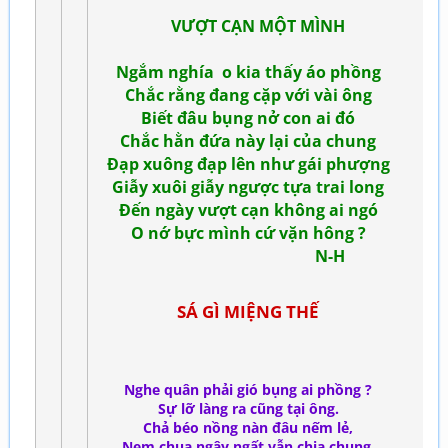
VƯỢT CẠN MỘT MÌNH
Ngắm nghía o kia thấy áo phồng
Chắc rằng đang cặp với vài ông
Biết đâu bụng nở con ai đó
Chắc hằn đứa này lại của chung
Đạp xuông đạp lên như gái phượng
Giẫy xuôi giẫy ngược tựa trai long
Đến ngày vượt cạn không ai ngó
O nớ bực mình cứ vặn hông ?
N-H
SÁ GÌ MIỆNG THẾ
Nghe quân phải gió bụng ai phồng ?
Sự lỡ làng ra cũng tại ông.
Chả béo nồng nàn đâu nếm lẻ,
Nem chua ngây ngất vẫn chia chung.