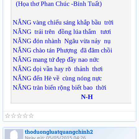
(Họa thơ Phan Chúc -Bính Tuất)
NẮNG vàng chiếu sáng khắp bầu trời
NẮNG trải trên đồng lúa thắm tươi
NẮNG đón nhành Ngâu vừa nảy nụ
NẮNG chào tán Phượng đã đâm chồi
NẮNG mang tứ đẹp đầy nao nức
NẮNG dọi vần hay rõ thảnh thơi
NẮNG đến Hè về cùng nóng nực
NẮNG tràn biển rộng biết bao thời
N-H
☆
☆
☆
☆
☆
thoduongluatquangchinh2
Ngày gửi: 05/05/2015 04:26