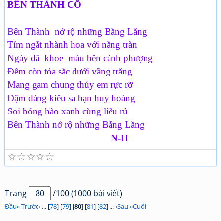
BÊN THÀNH CỔ
Bên Thành nở rộ những Bằng Lăng
Tím ngắt nhành hoa với nắng tràn
Ngày đã khoe màu bên cánh phượng
Đêm còn tỏa sắc dưới vầng trăng
Mang gam chung thủy em rực rỡ
Đậm dáng kiêu sa bạn huy hoàng
Soi bóng hào xanh cùng liễu rủ
Bên Thành nở rộ những Bằng Lăng
N-H
☆
☆
☆
☆
☆
Trang
/100 (1000 bài viết)
Đầu
«
Trước
‹ ... [
78
] [
79
] [
80
] [
81
] [
82
] ... ›
Sau
»
Cuối