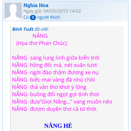
Nghia Hoa
Ngày gửi: 04/05/2015 14:02
Có
người thích
3
Bính Tuất
đã viết:
NẮNG
(Họa thơ Phan Chúc)
NẮNG sáng lung linh giữa biển trời
NẮNG hồng đôi má, nét xuân tươi
NẮNG ngời đào thắm đương xe nụ
NẮNG biếc mai vàng đã nhú chồi
NẮNG thả vần thơ khơi ý lộng
NẮNG buông đối ngọt gợi tình thơi
NẮNG đưa”Giọt Nắng…” vang muôn nẻo
NẮNG đượm duyên thơ cả tứ thời.
NẮNG HÈ