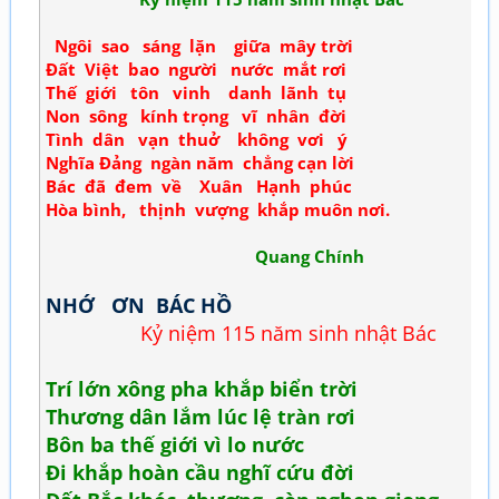
Ngôi sao sáng lặn giữa mây trời
Đất Việt bao người nước mắt rơi
Thế giới tôn vinh danh lãnh tụ
Non sông kính trọng vĩ nhân đời
Tình dân vạn thuở không vơi ý
Nghĩa Đảng ngàn năm chẳng cạn lời
Bác đã đem về Xuân Hạnh phúc
Hòa bình, thịnh vượng khắp muôn nơi.
Quang Chính
NHỚ ƠN BÁC HỒ
Kỷ niệm 115 năm sinh nhật Bác
Trí lớn xông pha khắp biển trời
Thương dân lắm lúc lệ tràn rơi
Bôn ba thế giới vì lo nước
Đi khắp hoàn cầu nghĩ cứu đời