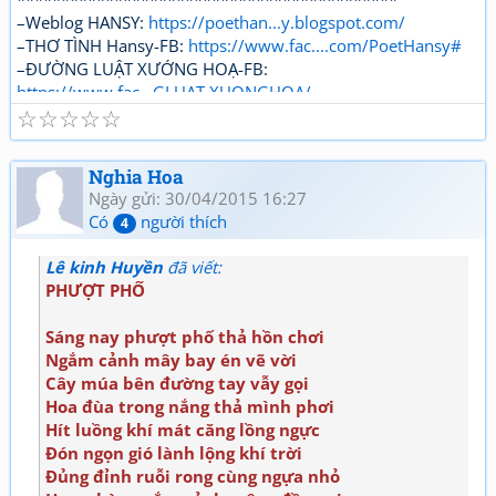
–Weblog HANSY:
https://poethan...y.blogspot.com/
–THƠ TÌNH Hansy-FB:
https://www.fac....com/PoetHansy#
–ĐƯỜNG LUẬT XƯỚNG HOẠ-FB:
https://www.fac...GLUAT.XUONGHOA/
☆
☆
☆
☆
☆
Nghia Hoa
Ngày gửi: 30/04/2015 16:27
Có
người thích
4
Lê kinh Huyền
đã viết:
PHƯỢT PHỐ
Sáng nay phượt phố thả hồn chơi
Ngắm cảnh mây bay én vẽ vời
Cây múa bên đường tay vẫy gọi
Hoa đùa trong nắng thả mình phơi
Hít luồng khí mát căng lồng ngực
Đón ngọn gió lành lộng khí trời
Đủng đỉnh ruỗi rong cùng ngựa nhỏ