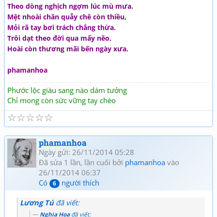
Theo dòng nghịch ngợm lúc mù mưa.
Mệt nhoài chân quẫy chê còn thiều,
Mỏi rã tay bơi trách chẳng thừa.
Trôi dạt theo đời qua mấy nẽo,
Hoài còn thương mãi bến ngày xưa.
phamanhoa
Phước lộc giàu sang nào dám tưởng
Chỉ mong còn sức vững tay chèo
☆
☆
☆
☆
☆
phamanhoa
Ngày gửi: 26/11/2014 05:28
Đã sửa 1 lần, lần cuối bởi
phamanhoa
vào
26/11/2014 06:37
Có
người thích
6
Lương Tú
đã viết:
Nghia Hoa
đã viết: