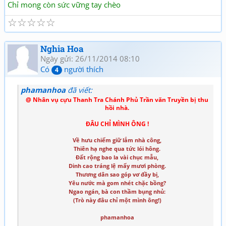
Chỉ mong còn sức vững tay chèo
☆
☆
☆
☆
☆
Nghia Hoa
Ngày gửi: 26/11/2014 08:10
Có
người thích
4
phamanhoa
đã viết:
@ Nhân vụ cựu Thanh Tra Chánh Phủ Trần văn Truyền bị thu
hồi nhà.
ĐÂU CHỈ MÌNH ÔNG !
Về hưu chiếm giữ lắm nhà công,
Thiên hạ nghe qua tức lói hông.
Đất rộng bao la vài chục mẫu,
Dinh cao tráng lệ mấy mươi phòng.
Thương dân sao góp vơ đầy bị,
Yêu nước mà gom nhét chặc bồng?
Ngao ngán, bà con thầm bụng nhủ:
(Trò này đâu chỉ một mình ông!)
phamanhoa