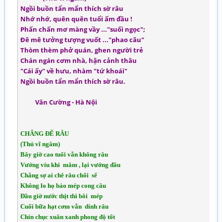
Ngồi buồn tẩn mẩn thích sờ râu
Nhớ nhớ, quên quên tuổi ấm đầu !
Phấn chấn mơ màng vầy ..."suối ngọc";
Đê mê tưởng tượng vuốt ..."phao câu"
Thòm thèm phở quán, ghen người trẻ
Chán ngán cơm nhà, hận cảnh thâu
"Cái ấy" về hưu, nhàm "tứ khoái"
Ngồi buồn tẩn mẩn thích sờ râu.
Văn Cường - Hà Nội
CHẲNG ĐỂ RÂU
(Thủ vĩ ngâm)
Bây giờ cao tuổi vẫn không râu
Vướng víu khi măm , lại vướng đầu
Chẳng sợ ai chê râu chổi sể
Không lo họ bảo mép cong câu
Đầu giờ nước thịt thì bôi mép
Cuối bữa hạt cơm vẫn dính râu
Chín chục xuân xanh phong độ tốt