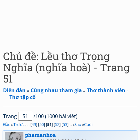
Chủ đề: Lều thơ Trọng
Nghĩa (nghĩa hoà) - Trang
51
Diễn đàn
»
Cùng nhau tham gia
»
Thơ thành viên -
Thơ tập cổ
Trang
/100 (1000 bài viết)
Đầu
«
Trước
‹ ... [
49
] [
50
] [
51
] [
52
] [
53
] ... ›
Sau
»
Cuối
phamanhoa