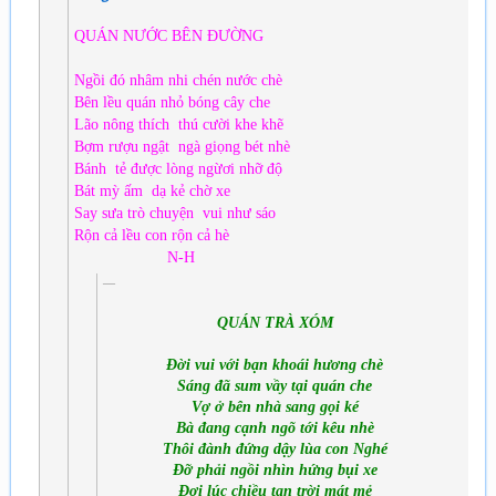
QUÁN NƯỚC BÊN ĐƯỜNG
Ngồi đó nhâm nhi chén nước chè
Bên lều quán nhỏ bóng cây che
Lão nông thích thú cười khe khẽ
Bợm rượu ngật ngà giọng bét nhè
Bánh tẻ được lòng ngừơi nhỡ độ
Bát mỳ ấm dạ kẻ chờ xe
Say sưa trò chuyện vui như sáo
Rộn cả lều con rộn cả hè
N-H
QUÁN TRÀ XÓM
Đời vui với bạn khoái hương chè
Sáng đã sum vầy tại quán che
Vợ ở bên nhà sang gọi ké
Bà đang cạnh ngõ tới kêu nhè
Thôi đành đứng dậy lùa con Nghé
Đỡ phải ngồi nhìn hứng bụi xe
Đợi lúc chiều tan trời mát mẻ