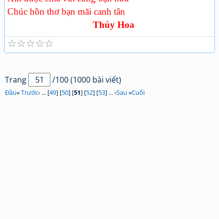
Chúc hồn thơ bạn mãi canh tân
Thúy Hoa
☆
☆
☆
☆
☆
Trang
/100 (1000 bài viết)
Đầu
«
Trước
‹ ... [
49
] [
50
] [
51
] [
52
] [
53
] ... ›
Sau
»
Cuối