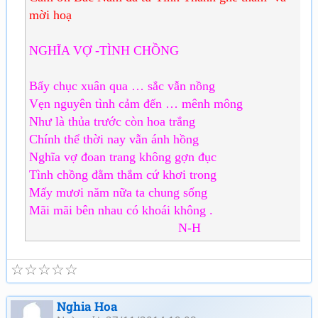
mời hoạ
NGHĨA VỢ -TÌNH CHỒNG
Bẩy chục xuân qua … sắc vẫn nồng
Vẹn nguyên tình cảm đến … mênh mông
Như là thủa trước còn hoa trắng
Chính thể thời nay vẫn ánh hồng
Nghĩa vợ đoan trang không gợn đục
Tình chồng đằm thắm cứ khơi trong
Mấy mươi năm nữa ta chung sống
Mãi mãi bên nhau có khoái không .
N-H
☆
☆
☆
☆
☆
Nghia Hoa