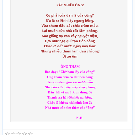
RẤT NHIỀU ÔNG!
Có phải của dân là của công?
Ưa là ra lệnh lấy ngang hông,
Vừa tham đất ,cát chia trăm mẫu,
Lại muốn cửa nhà cất lắm phòng.
Sao giống dạ xoa xây nguyệt điện,
Tựa như ngạ quỉ tạo tiên bồng.
Chao ơi đất nước ngày nay lắm:
Nhũng nhiễu tham lam đâu chỉ ông!
Út xe ôm
ÔNG THAM
Bác dạy: “Chớ ham lấy của công”
Ông tham đem cả dắt bên hông
Tên con đem gán vài mươi mẫu
Nhà cửa vừa xây mấy chục phòng
Dân hỏi vì sao? .Con dựng đó
Thanh tra hỏi đến hết nơi bồng
Chắc là không chỉ mình ông ấy
Nhà nước cần tìm thêm các “ông”
N-H
☆
☆
☆
☆
☆