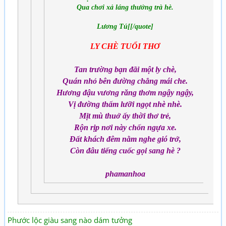
Qua chơi xả láng thưởng trà hè.
Lương Tú[[/quote]
LY CHÈ TUỔI THƠ
Tan trường bạn đãi một ly chè,
Quán nhỏ bên đường chẳng mái che.
Hương đậu vương răng thơm ngậy ngậy,
Vị đường thấm lưỡi ngọt nhè nhè.
Mịt mù thuở ấy thời thơ trẻ,
Rộn rịp nơi này chốn ngựa xe.
Đất khách đêm nằm nghe gió trở,
Còn đâu tiếng cuốc gọi sang hè ?
phamanhoa
Phước lộc giàu sang nào dám tưởng