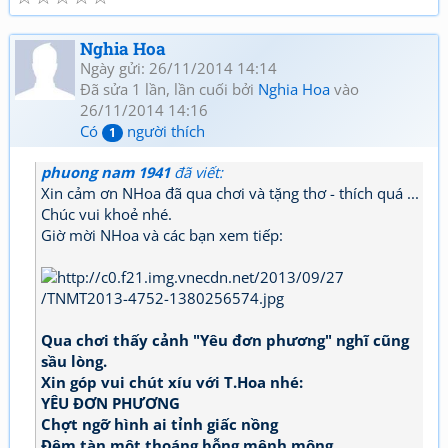
Nghia Hoa
Ngày gửi: 26/11/2014 14:14
Đã sửa 1 lần, lần cuối bởi
Nghia Hoa
vào
26/11/2014 14:16
Có
người thích
1
phuong nam 1941
đã viết:
Xin cảm ơn NHoa đã qua chơi và tặng thơ - thích quá ...
Chúc vui khoẻ nhé.
Giờ mời NHoa và các bạn xem tiếp:
Qua chơi thấy cảnh "Yêu đơn phương" nghĩ cũng
sầu lòng.
Xin góp vui chút xíu với T.Hoa nhé:
YÊU ĐƠN PHƯƠNG
Chợt ngỡ hình ai tỉnh giấc nồng
Đêm tàn một thoáng bỗng mênh mông