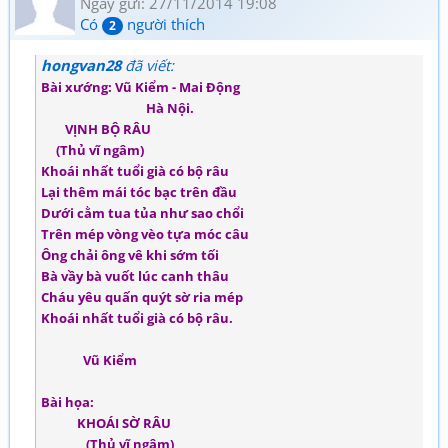
Ngày gửi: 27/11/2014 19:08
Có
người thích
2
hongvan28
đã viết:
Bài xướng: Vũ Kiểm - Mai Động
Hà Nội.
VỊNH BỘ RÂU
(Thủ vĩ ngâm)
Khoái nhất tuổi già có bộ râu
Lại thêm mái tóc bạc trên đầu
Dưới cằm tua tủa như sao chổi
Trên mép vòng vèo tựa móc câu
Ông chải ông vê khi sớm tối
Bà vầy bà vuốt lúc canh thâu
Cháu yêu quấn quýt sờ ria mép
Khoái nhất tuổi già có bộ râu.
Vũ Kiểm
Bài họa:
KHOÁI SỜ RÂU
(Thủ vĩ ngâm)