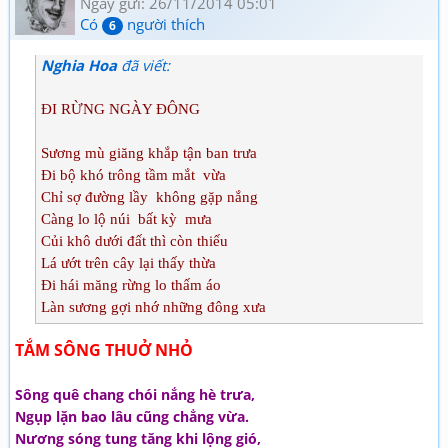
Ngày gửi: 26/11/2014 05:01
Có
người thích
6
Nghia Hoa
đã viết:
ĐI RỪNG NGÀY ĐÔNG
Sương mù giăng khắp tận ban trưa
Đi bộ khó trông tầm mắt vừa
Chỉ sợ đường lầy không gặp nắng
Càng lo lộ núi bất kỳ mưa
Củi khô dưới đất thì còn thiếu
Lá ướt trên cây lại thấy thừa
Đi hái măng rừng lo thấm áo
Làn sương gợi nhớ những đông xưa
TẮM SÔNG THUỞ NHỎ
Sông quê chang chói nắng hè trưa,
Ngụp lặn bao lâu cũng chẳng vừa.
Nương sóng tung tăng khi lộng gió,