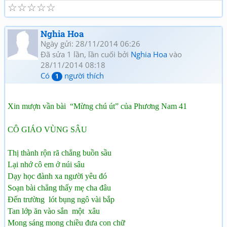
☆
☆
☆
☆
☆
Nghia Hoa
Ngày gửi: 28/11/2014 06:26
Đã sửa 1 lần, lần cuối bởi
Nghia Hoa
vào
28/11/2014 08:18
Có
người thích
1
Xin mượn vần bài “Mừng chú út” của Phương Nam 41
CÔ GIÁO VÙNG SÂU
Thị thành rộn rã chẳng buồn sầu
Lại nhớ cô em ở núi sâu
Dạy học đành xa người yêu đó
Soạn bài chẳng thấy mẹ cha đâu
Đến trường lót bụng ngô vài bắp
Tan lớp ăn vào sắn một xâu
Mong sáng mong chiều đưa con chữ