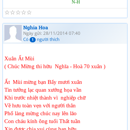
N-H
☆
☆
☆
☆
☆
Nghia Hoa
Ngày gửi: 28/11/2014 07:40
Có
người thích
1
Xuân Ất Mùi
( Chúc Mừng thi hữu Nghĩa - Hoà 70 xuân )
Ất Mùi mừng bạn Bẩy mươi xuân
Tin tưởng lạc quan xướng họa vần
Khi trước nhiệt thành vì nghiệp chữ
Về hưu toàn vẹn với người thân
Phố làng mừng chúc nay lên lão
Con cháu kính ông tuổi Thất tuần
Xin được chia vui cùng bạn hữu