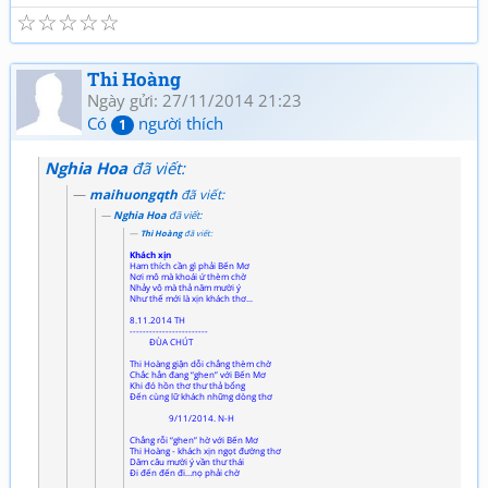
☆
☆
☆
☆
☆
Thi Hoàng
Ngày gửi: 27/11/2014 21:23
Có
người thích
1
Nghia Hoa
đã viết:
maihuongqth
đã viết:
Nghia Hoa
đã viết:
Thi Hoàng
đã viết:
Khách xịn
Ham thích cần gì phải Bến Mơ
Nơi mô mà khoái ứ thèm chờ
Nhảy vô mà thả năm mười ý
Như thế mới là xịn khách thơ...
8.11.2014 TH
------------------------
ĐÙA CHÚT
Thi Hoàng giận dỗi chẳng thèm chờ
Chắc hẳn đang “ghen” với Bến Mơ
Khi đó hồn thơ thư thả bổng
Đến cùng lữ khách những dòng thơ
9/11/2014. N-H
Chẳng rỗi “ghen” hờ với Bến Mơ
Thi Hoàng - khách xịn ngọt đường thơ
Dăm câu mười ý vần thư thái
Đi đến đến đi…nọ phải chờ