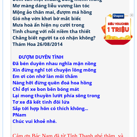
Mơ màng dáng liễu vương làn tóc
Mộng ảo thân mai, đượm má hồng
Gió nhẹ vờn khơi bờ mắt biếc
Mưa hoà ẩn hiện nụ cười trong
Tình chung với nỗi niềm tha thiết
Chẳng biết người ta có nhận không?
Thám Hoa 26/08/2014
ĐƯỢM DUYÊN TÌNH
Đã bén duyên nhau nghĩa mặn nồng
Xin đừng nghĩ tới chuyện lông mông
Em ơi còn nhớ làn môi thắm
Nàng hỡi đừng quên đoá hoa hồng
Chỉ đợi xe bon bên bóng mát
Lại mong thuyền lướt phía sông trong
Tơ xe đã kết tình đôi lứa
Sắp tới hợp hôn có thích không...
PNam
Chúc vui khoẻ nhé.
Cảm ơn Bác Nam đã từ Tỉnh Thanh ghé thăm và