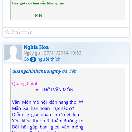
Bây giờ cao tuổi vẫn không râu
N-H
☆
☆
☆
☆
☆
Nghia Hoa
Ngày gửi: 27/11/2014 19:53
Có
người thích
2
quangchinhchuongmy
đã viết:
Quang Chính
VUI HỘI VĂN MÔN
Văn Môn mở hội đón nàng thơ **
Mẫn Xá hân hoan rực sắc cờ
Diễm lệ giai nhân tươi nét lụa
Yêu kiều thục nữ thắm đường tơ
Bồi hồi gặp bạn gieo vần mộng