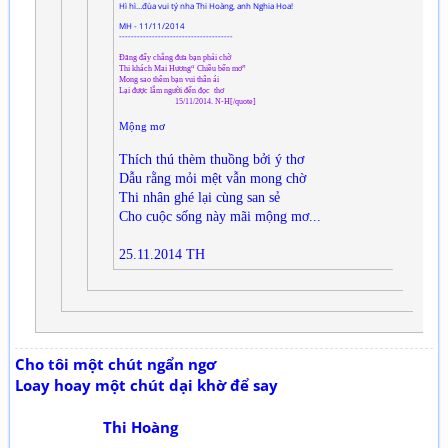
Hì hì…đùa vui tý nha Thi Hoàng, anh Nghia Hoa!
MH - 11/11/2014
--------------------------------------
Đăng đấy chẳng đưa bạn phải chờ
Thi khách Mai Hương“ Chiều bến mơ”
Mong sao thêm bạn vui thân ái
Lại được lắm người đến đọc thơ
15/11/2014. N-H[/quote]
Mộng mơ
Thích thú thèm thuồng bởi ý thơ
Dẫu rằng mỏi mệt vẫn mong chờ
Thi nhân ghé lại cùng san sẻ
Cho cuộc sống này mãi mộng mơ...
25.11.2014 TH
Cho tôi một chút ngẩn ngơ
Loay hoay một chút dại khờ để say
Thi Hoàng