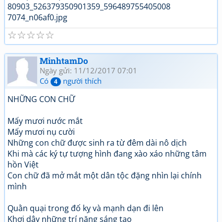
☆
☆
☆
☆
☆
MinhtamDo
Ngày gửi: 11/12/2017 07:01
Có
người thích
4
NHỮNG CON CHỮ
Mấy mươi nước mắt
Mấy mươi nụ cười
Những con chữ được sinh ra từ đêm dài nô dịch
Khi mà các ký tự tượng hình đang xào xáo những tâm
hồn Việt
Con chữ đã mở mắt một dân tộc đặng nhìn lại chính
mình
Quằn quại trong đố kỵ và mạnh dạn đi lên
Khơi dậy những trí năng sáng tạo