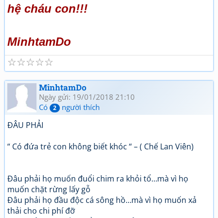
hệ cháu con!!!
MinhtamDo
☆
☆
☆
☆
☆
MinhtamDo
Ngày gửi: 19/01/2018 21:10
Có
người thích
2
ĐÂU PHẢI
“ Có đứa trẻ con không biết khóc “ – ( Chế Lan Viên)
Đâu phải họ muốn đuổi chim ra khỏi tổ…mà vì họ
muốn chặt rừng lấy gỗ
Đâu phải họ đầu độc cá sông hồ…mà vì họ muốn xả
thải cho chi phí đỡ