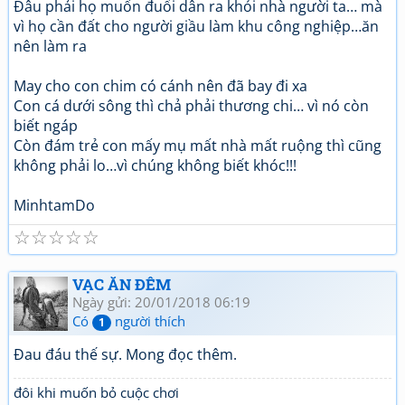
Đâu phải họ muốn đuổi dân ra khỏi nhà người ta… mà
vì họ cần đất cho người giầu làm khu công nghiệp…ăn
nên làm ra
May cho con chim có cánh nên đã bay đi xa
Con cá dưới sông thì chả phải thương chi… vì nó còn
biết ngáp
Còn đám trẻ con mấy mụ mất nhà mất ruộng thì cũng
không phải lo…vì chúng không biết khóc!!!
MinhtamDo
☆
☆
☆
☆
☆
VẠC ĂN ĐÊM
Ngày gửi: 20/01/2018 06:19
Có
người thích
1
Đau đáu thế sự. Mong đọc thêm.
đôi khi muốn bỏ cuộc chơi