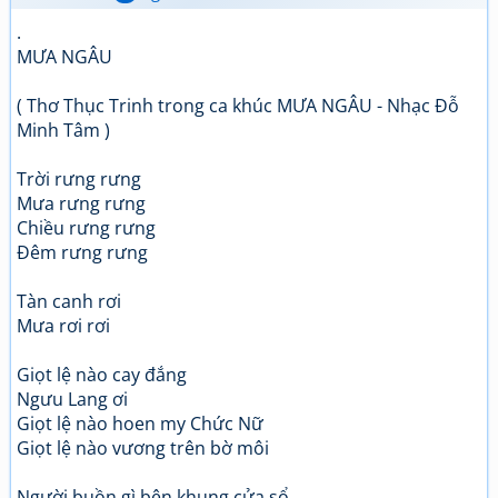
.
MƯA NGÂU
( Thơ Thục Trinh trong ca khúc MƯA NGÂU - Nhạc Đỗ
Minh Tâm )
Trời rưng rưng
Mưa rưng rưng
Chiều rưng rưng
Đêm rưng rưng
Tàn canh rơi
Mưa rơi rơi
Giọt lệ nào cay đắng
Ngưu Lang ơi
Giọt lệ nào hoen my Chức Nữ
Giọt lệ nào vương trên bờ môi
Người buồn gì bên khung cửa sổ