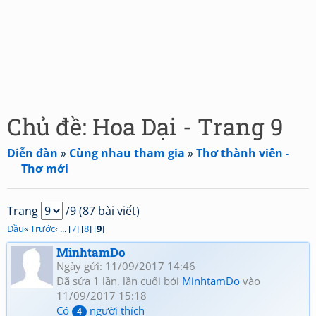
Chủ đề: Hoa Dại - Trang 9
Diễn đàn
»
Cùng nhau tham gia
»
Thơ thành viên -
Thơ mới
Trang
/9 (87 bài viết)
Đầu
«
Trước
‹ ... [
7
] [
8
] [
9
]
MinhtamDo
Ngày gửi: 11/09/2017 14:46
Đã sửa 1 lần, lần cuối bởi
MinhtamDo
vào
11/09/2017 15:18
Có
người thích
4