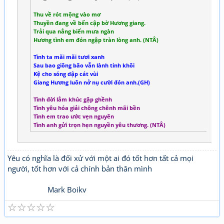
Thu về rót mộng vào mơ
Thuyền đang về bến cập bờ Hương giang.
Trải qua nắng biển mưa ngàn
Hương tình em đón ngập tràn lòng anh. (NTÂ)
Tình ta mãi mãi tươi xanh
Sau bao giông bão vẫn lành tinh khôi
Kệ cho sóng dập cát vùi
Giang Hương luôn nở nụ cười đón anh.(GH)
Tình đời lắm khúc gập ghềnh
Tình yêu hóa giải chông chênh mãi bền
Tình em trao ước vẹn nguyên
Tình anh gửi trọn hẹn nguyền yêu thương. (NTÂ)
Yêu có nghĩa là đối xử với một ai đó tốt hơn tất cả mọi
người, tốt hơn với cả chính bản thân mình
Mark Boikv
☆
☆
☆
☆
☆