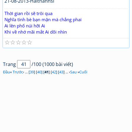
21-08-2013-Haithanhsl
Thời gian rồi sẽ trôi qua
Nghĩa tình bè bạn mặn mà chẳng phai
Ai lên phố núi hỡi Ai
Khi về nhớ mãi mắt Ai dõi nhìn
☆
☆
☆
☆
☆
Trang
/100 (1000 bài viết)
Đầu
«
Trước
‹ ... [
39
] [
40
] [
41
] [
42
] [
43
] ... ›
Sau
»
Cuối