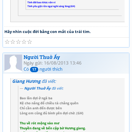
Tình đời bao khúc vân vi
Tình yêu gột rửa ngại nghi sáng lòng(GH)
Hãy nhìn cuộc đời bằng con mắt của trái tim.
☆
☆
☆
☆
☆
Người Thuở Ấy
Ngày gửi: 16/08/2013 13:46
Có
người thích
17
Giang Hương
đã viết:
Người Thuở Ấy
đã viết:
Bao lần đợi ở ngã ba
Kệ cho nắng đổ chiều tà chẳng quên
Chỉ cần anh đến được bên
Lòng em cũng đủ bình yên đợi chờ. (GH)
Thu về rót mộng vào mơ
Thuyền đang về bến cập bờ Hương giang.