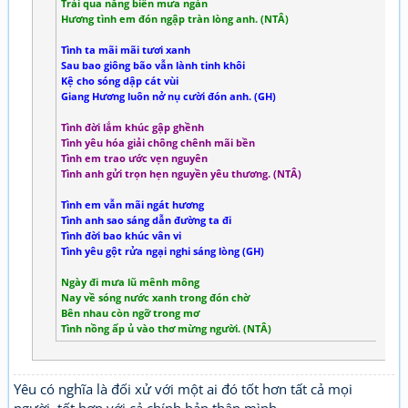
Trải qua nắng biển mưa ngàn
Hương tình em đón ngập tràn lòng anh. (NTÂ)
Tình ta mãi mãi tươi xanh
Sau bao giông bão vẫn lành tinh khôi
Kệ cho sóng dập cát vùi
Giang Hương luôn nở nụ cười đón anh. (GH)
Tình đời lắm khúc gập ghềnh
Tình yêu hóa giải chông chênh mãi bền
Tình em trao ước vẹn nguyên
Tình anh gửi trọn hẹn nguyền yêu thương. (NTÂ)
Tình em vẫn mãi ngát hương
Tình anh sao sáng dẫn đường ta đi
Tình đời bao khúc vân vi
Tình yêu gột rửa ngại nghi sáng lòng (GH)
Ngày đi mưa lũ mênh mông
Nay về sóng nước xanh trong đón chờ
Bên nhau còn ngỡ trong mơ
Tình nồng ấp ủ vào thơ mừng người. (NTÂ)
Yêu có nghĩa là đối xử với một ai đó tốt hơn tất cả mọi