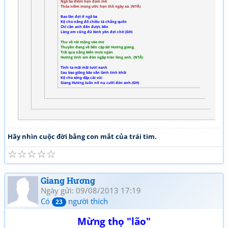
Ngã ba điểm hẹn đam mê
Thỏa niềm mong ước hẹn thề ngày xa. (NTÂ)
Bao lần đợi ở ngã ba
Kệ cho nắng đổ chiều tà chẳng quên
Chỉ cần anh đến được bên
Lòng em cũng đủ bình yên đợi chờ.(GH)
Thu về rót mộng vào mơ
Thuyền đang về bến cập bờ Hương giang.
Trải qua nắng biển mưa ngàn
Hương tình em đón ngập tràn lòng anh. (NTÂ)
Tình ta mãi mãi tươi xanh
Sau bao giông bão vẫn lành tinh khôi
Kệ cho sóng dập cát vùi
Giang Hương luôn nở nụ cười đón anh.(GH)
Hãy nhìn cuộc đời bằng con mắt của trái tim.
☆
☆
☆
☆
☆
Giang Hương
Ngày gửi: 09/08/2013 17:19
Có
người thích
23
Mừng thọ "lão"