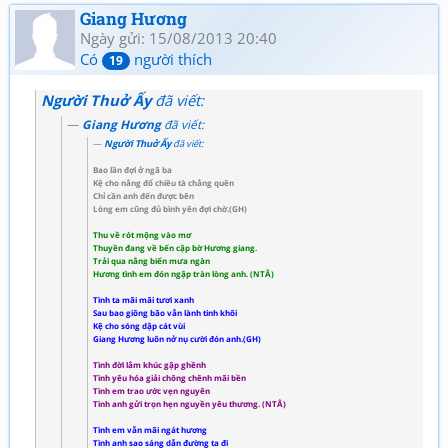
Giang Hương
Ngày gửi: 15/08/2013 20:40
Có
người thích
19
Người Thuở Ấy
đã viết:
Giang Hương
đã viết:
Người Thuở Ấy
đã viết:
Bao lần đợi ở ngã ba
Kệ cho nắng đổ chiều tà chẳng quên
Chỉ cần anh đến được bên
Lòng em cũng đủ bình yên đợi chờ.(GH)
Thu về rót mộng vào mơ
Thuyền đang về bến cập bờ Hương giang.
Trải qua nắng biển mưa ngàn
Hương tình em đón ngập tràn lòng anh. (NTÂ)
Tình ta mãi mãi tươi xanh
Sau bao giông bão vẫn lành tinh khôi
Kệ cho sóng dập cát vùi
Giang Hương luôn nở nụ cười đón anh.(GH)
Tình đời lắm khúc gập ghềnh
Tình yêu hóa giải chông chênh mãi bền
Tình em trao ước vẹn nguyên
Tình anh gửi trọn hẹn nguyền yêu thương. (NTÂ)
Tình em vẫn mãi ngát hương
Tình anh sao sáng dẫn đường ta đi