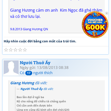
Giang Hương cám ơn anh Kim Ngọc đã ghé thăm
và có thơ lưu lại.
9.8.2013 Giang Hương QN
Hãy nhìn cuộc đời bằng con mắt của trái tim.
☆
☆
☆
☆
☆
Người Thuở Ấy
Ngày gửi: 13/08/2013 08:38
Có
người thích
17
Giang Hương
đã viết:
Người Thuở Ấy
đã viết:
Bao lần đợi ở ngã ba
Kệ cho nắng đổ chiều tà chẳng quên
Chỉ cần anh đến được bên
Lòng em cũng đủ bình yên đợi chờ.(GH)