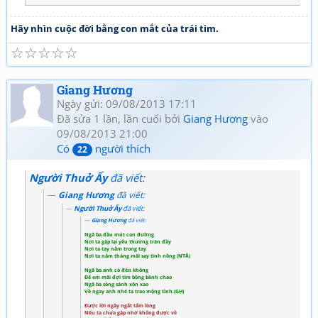
Hãy nhìn cuộc đời bằng con mắt của trái tim.
☆
☆
☆
☆
☆
Giang Hương
Ngày gửi: 09/08/2013 17:11
Đã sửa 1 lần, lần cuối bởi
Giang Hương
vào
09/08/2013 21:00
Có
người thích
22
Người Thuở Ấy
đã viết:
Giang Hương
đã viết:
Người Thuở Ấy
đã viết:
Giang Hương
đã viết:
Ngã ba đầu mút con đường
Nơi ta gặp lại yêu thương tràn đầy
Nơi ta tay nắm trong tay
Nơi ta năm tháng mãi say tình nồng (NTÂ)
Ngã ba anh có đến không
Để em mãi đợi tim bồng bềnh chao
Ngã ba sóng sánh xôn xao
Về ngay anh nhé ta trao mộng tình.(GH)
Được lời ngây ngất tấm lòng
Nếu ta chưa gặp nhớ không được về