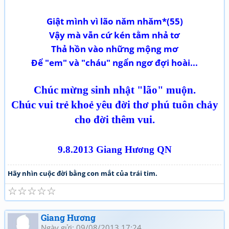
Giật mình vì lão năm nhăm*(55)
Vậy mà vẫn cứ kén tằm nhả tơ
Thả hồn vào những mộng mơ
Để "em" và "cháu" ngẩn ngơ đợi hoài...
Chúc mừng sinh nhật "lão" muộn.
Chúc vui trẻ khoẻ yêu đời thơ phú tuôn chảy
cho đời thêm vui.
9.8.2013 Giang Hương QN
Hãy nhìn cuộc đời bằng con mắt của trái tim.
☆
☆
☆
☆
☆
Giang Hương
Ngày gửi: 09/08/2013 17:24