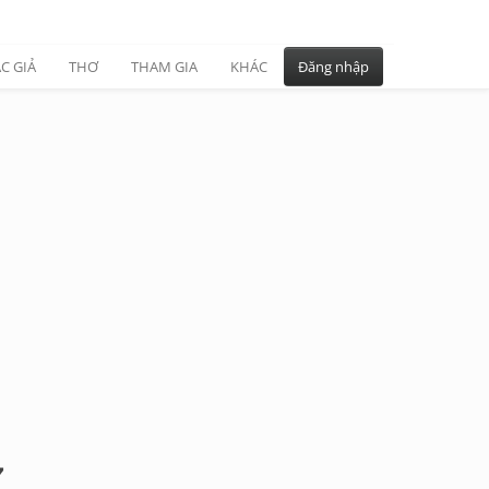
C GIẢ
THƠ
THAM GIA
KHÁC
Đăng nhập
7