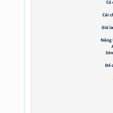
Có 
Cái c
Gió l
Nắng 
Són
Để 