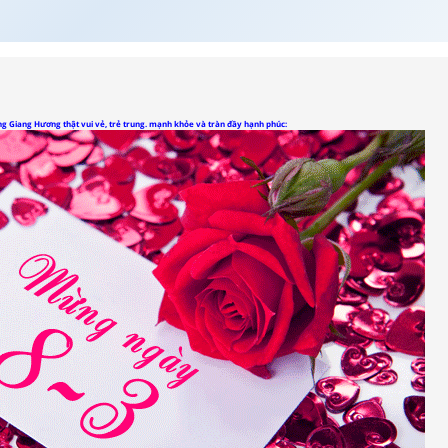
 Giang Hương thật vui vẻ, trẻ trung. mạnh khỏe và tràn đầy hạnh phúc: