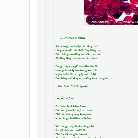
NHỚ SÔNG HƯƠNG
Anh mong mỏi trở lại bến sông xưa
Lòng nhớ mãi một thời cùng hóng mát
Đêm trăng sao tiếng sáo diều cao vút
Gió lâng lâng…ta tựa vai bên nhau…
Dòng chảy xưa giờ tan biến vào đâu
Hương thơm ấy còn trong anh mãi
Ngày buồn đã xa, ngày vui trở lại
Đóa hồng anh tặng em, mồng tám tháng ba.
Kinh Quốc 7.3.13[/quote]
Em vẫn đợi anh
Em đợi anh về bến cũ xưa
Đón cơn gió mát rượi ban trưa
Thả hồn theo gió ngân nga hát
Như tiếng sáo diều vi vút đưa
Vẫn dòng chảy cũ vẫn nông sâu
Em giữ tình anh có đổi đâu
Chờ đợi đá vàng lời hẹn cũ