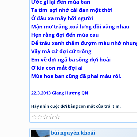
Ước gì lại đến mùa ban
Ta tìm sợi nhớ cài đan một thời
Ở đâu xa mấy hỡi người
Mận mơ trắng xoá lưng đồi vắng nhau
Hẹn rằng đợi đến mùa cau
Để trầu xanh thắm đượm màu nhớ nhun
Vậy mà cứ đợi cứ trông
Em về đợi ngã ba sông đợi hoài
Ơ kia con mắt đợi ai
Mùa hoa ban cũng đã phai màu rồi.
22.3.2013 Giang Hương QN
Hãy nhìn cuộc đời bằng con mắt của trái tim.
☆
☆
☆
☆
☆
bùi nguyên khoái