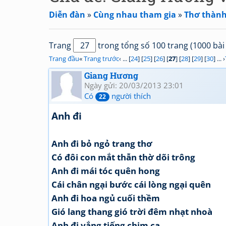
Diễn đàn
»
Cùng nhau tham gia
»
Thơ thành
Trang
trong tổng số 100 trang (1000 bài 
Trang đầu
«
Trang trước
‹ ... [
24
] [
25
] [
26
] [
27
] [
28
] [
29
] [
30
] ... ›
Giang Hương
Ngày gửi: 20/03/2013 23:01
Có
người thích
22
Anh đi
Anh đi bỏ ngỏ trang thơ
Có đôi con mắt thẫn thờ dõi trông
Anh đi mái tóc quên hong
Cái chân ngại bước cái lòng ngại quên
Anh đi hoa ngủ cuối thềm
Gió lang thang gió trời đêm nhạt nhoà
Anh đi vắng tiếng chim ca