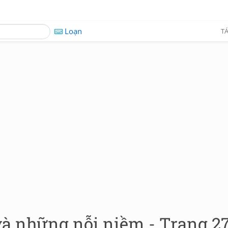
Loạn
TÁ
và những nỗi niềm - Trang 2