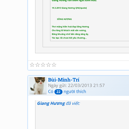
Giang Hương vẫn thơm ngát xanh màu.
19.3.2013 Giang Hương QN[/quote]
SÔNG HƯƠNG
Thơ mộng hiền hoà đẹp Sông Hương
Cho lòng lữ khách mãi vấn vương,
Bâng khuâng nhớ bến dòng sông ấy,
Tóc bạc rồi chưa hết yêu thương...
☆
☆
☆
☆
☆
Bùi-Minh-Trí
Ngày gửi: 22/03/2013 21:57
Có
người thích
22
Giang Hương
đã viết: