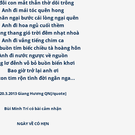
đôi con mắt thẫn thờ dõi trông
Anh đi mái tóc quên hong
hân ngại bước cái lòng ngại quên
Anh đi hoa ngủ cuối thềm
ang thang gió trời đêm nhạt nhoà
Anh đi vắng tiếng chim ca
buồn tím biếc chiều tà hoàng hôn
Anh đi nước ngược về nguồn
g lơ đễnh vỗ bỏ buồn biển khơi
Bao giờ trở lại anh ơi
con tim rộn tình đời ngân nga...
20.3.2013 Giang Hương QN[/quote]
Bùi Minh Trí có bài cảm nhận
NGÀY VỀ CÓ HẸN