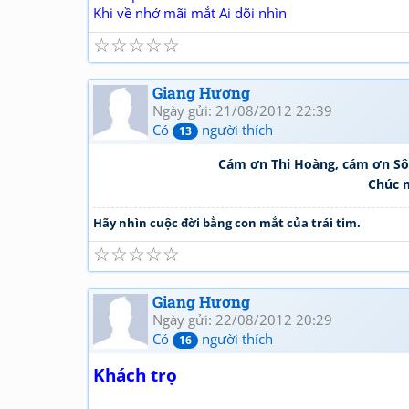
Khi về nhớ mãi mắt Ai dõi nhìn
☆
☆
☆
☆
☆
Giang Hương
Ngày gửi: 21/08/2012 22:39
Có
người thích
13
Cám ơn Thi Hoàng, cám ơn Sô
Chúc m
Hãy nhìn cuộc đời bằng con mắt của trái tim.
☆
☆
☆
☆
☆
Giang Hương
Ngày gửi: 22/08/2012 20:29
Có
người thích
16
Khách trọ