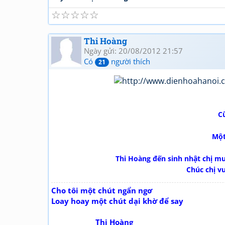
☆
☆
☆
☆
☆
Thi Hoàng
Ngày gửi: 20/08/2012 21:57
Có
người thích
21
Cũ
Một
Thi Hoàng đến sinh nhật chị muộ
Chúc chị v
Cho tôi một chút ngẩn ngơ
Loay hoay một chút dại khờ để say
Thi Hoàng