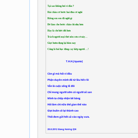
Tại sao không hỏi vì đâu ?
Hai chân cứ bước hai đầu cứ nghi
Riêng em em đã nghĩ gì
Để làm cho bước chân chì nhẹ hơn
Hay là chỉ biết dỗi hơn
Trách người mọi thứ nên cơn cớ này…
Giọt buồn đọng lại hôm nay
Cũng là bài học đắng cay kiếp người …!
T.H.H.[/quote]
Còn gì mà hỏi vì đâu
Phận duyên mình đã từ lâu hết rồi
Vẫn là cuộc sống lẻ đôi
Chỉ mong người sớm có người sẻ san
Mình ta chấp nhận bẽ bàng
Hỏi làm chi nữa thế gian thế nào
Giọt buồn cô lại thành cao
Thôi đem gửi hết cả vào ngày xưa.
20.8.2012 Giang Hương QN