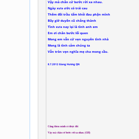
Vậy mà chân cứ bước rời xa nhau.
Ngày xưa ước có trái cau
Thêm đôi trầu tấm khỏi đau phận mình
Bây giờ duyên cũ chẳng thành
Tình xưa nay lại là tình anh em
Em ơi chân bước lối quen
Mong em vẫn cứ vẹn nguyên tình nhà
Mong là tình cảm chúng ta
Vẫn tròn vẹn nghĩa mẹ cha mong cầu.
8.7.2012 Giang Hương QN
Cũng thèm mình có được đôi
Vậy mà chân cứ bước rời xa nhau. (GH)