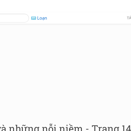
Loạn
TÁ
à những nỗi niềm - Trang 1