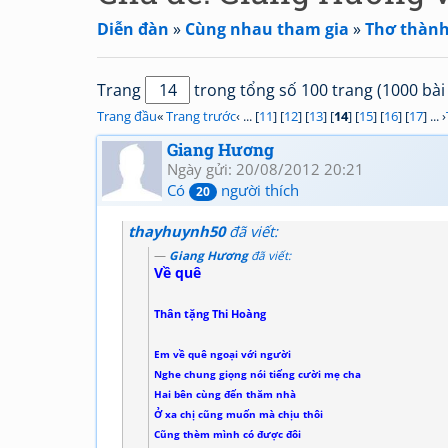
Diễn đàn
»
Cùng nhau tham gia
»
Thơ thành
Trang
trong tổng số 100 trang (1000 bài 
Trang đầu
«
Trang trước
‹ ... [
11
] [
12
] [
13
] [
14
] [
15
] [
16
] [
17
] ... ›
Giang Hương
Ngày gửi: 20/08/2012 20:21
Có
người thích
20
thayhuynh50
đã viết:
Giang Hương
đã viết:
Về quê
Thân tặng Thi Hoàng
Em về quê ngoại với người
Nghe chung giọng nói tiếng cười mẹ cha
Hai bên cùng đến thăm nhà
Ở xa chị cũng muốn mà chịu thôi
Cũng thèm mình có được đôi