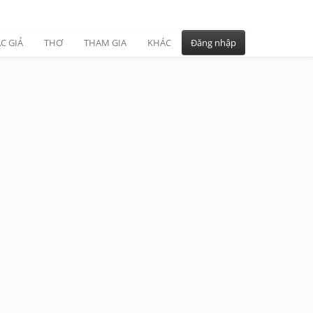
C GIẢ
THƠ
THAM GIA
KHÁC
Đăng nhập
4