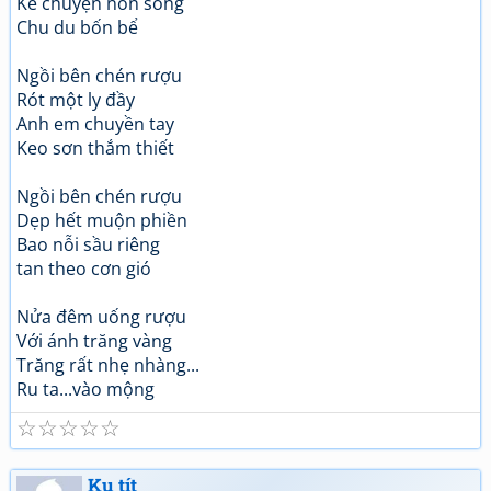
Kể chuyện non sông
Chu du bốn bể
Ngồi bên chén rượu
Rót một ly đầy
Anh em chuyền tay
Keo sơn thắm thiết
Ngồi bên chén rượu
Dẹp hết muộn phiền
Bao nỗi sầu riêng
tan theo cơn gió
Nửa đêm uống rượu
Với ánh trăng vàng
Trăng rất nhẹ nhàng...
Ru ta...vào mộng
☆
☆
☆
☆
☆
Ku tít