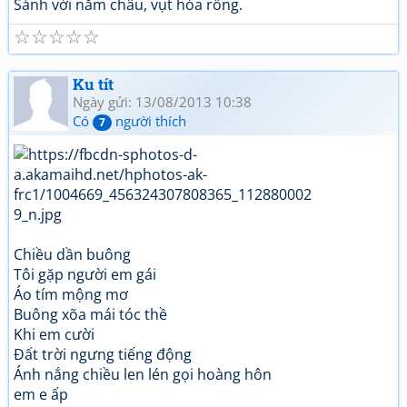
Sánh với năm châu, vụt hóa rồng.
☆
☆
☆
☆
☆
Ku tít
Ngày gửi: 13/08/2013 10:38
Có
người thích
7
Chiều dần buông
Tôi gặp người em gái
Áo tím mộng mơ
Buông xõa mái tóc thề
Khi em cười
Đất trời ngưng tiếng động
Ánh nắng chiều len lén gọi hoàng hôn
em e ấp