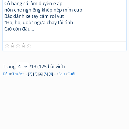
Cô hàng cá làm duyên e ấp
nón che nghiêng khép nép mỉm cười
Bác đánh xe tay cầm roi vút
"Họ, họ, doô" ngựa chạy tài tình
Giờ còn đâu...
☆
☆
☆
☆
☆
Trang
/13 (125 bài viết)
Đầu
«
Trước
‹ ... [
2
] [
3
] [
4
] [
5
] [
6
] ... ›
Sau
»
Cuối