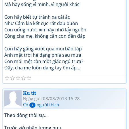
Mà hãy sống vì mình, vì người khác
Con hãy biết tự tránh xa cái ác
Như Cám kia kết cục rất đau buồn
Con uống nước xin hãy nhớ lấy nguồn
Công cha mẹ, không cần con đền đáp
Con hãy gắng vượt qua mọi bão táp
Ánh mặt trời hé dạng phía sau mưa
Con mỏi mệt cần một giấc ngủ trưa?
Đây, cha mẹ luôn dang tay ôm ấp...
☆
☆
☆
☆
☆
Ku tít
Ngày gửi: 08/08/2013 15:28
Có
người thích
7
Theo dòng thời sự....
Trước giờ nhận lương hưu