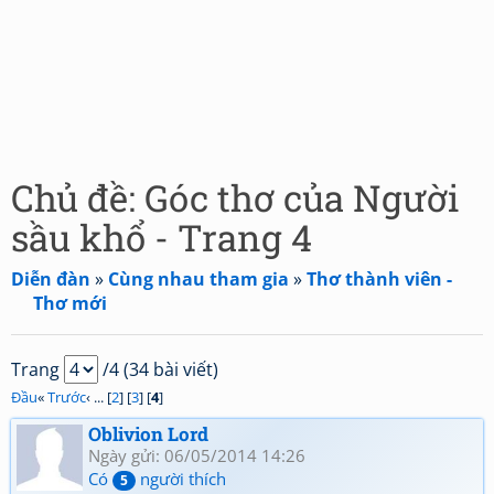
Chủ đề: Góc thơ của Người
sầu khổ - Trang 4
Diễn đàn
»
Cùng nhau tham gia
»
Thơ thành viên -
Thơ mới
Trang
/4 (34 bài viết)
Đầu
«
Trước
‹ ... [
2
] [
3
] [
4
]
Oblivion Lord
Ngày gửi: 06/05/2014 14:26
Có
người thích
5