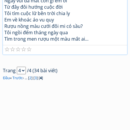
Ngày vui đã mất còn gì em ơi
Từ đây đôi hướng cuộc đời
Tôi tìm cuộc lữ bên trời chia ly
Em về khoác áo vu quy
Rượu nồng màu cưới đôi mi có sầu?
Tôi ngồi đếm tháng ngày qua
Tìm trong men rượu một màu mắt ai...
☆
☆
☆
☆
☆
Trang
/4 (34 bài viết)
Đầu
«
Trước
‹ ... [
2
] [
3
] [
4
]