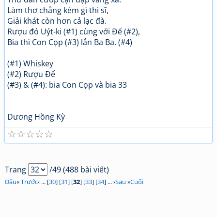
Làm thơ chẳng kém gì thi sĩ,
Giải khát còn hơn cả lạc đà.
Rượu đó Uýt-ki (#1) cùng với Đế (#2),
Bia thì Con Cọp (#3) lẫn Ba Ba. (#4)
(#1) Whiskey
(#2) Rượu Đế
(#3) & (#4): bia Con Cọp và bia 33
Dương Hồng Kỳ
☆
☆
☆
☆
☆
Trang
/49 (488 bài viết)
Đầu
«
Trước
‹ ... [
30
] [
31
] [
32
] [
33
] [
34
] ... ›
Sau
»
Cuối