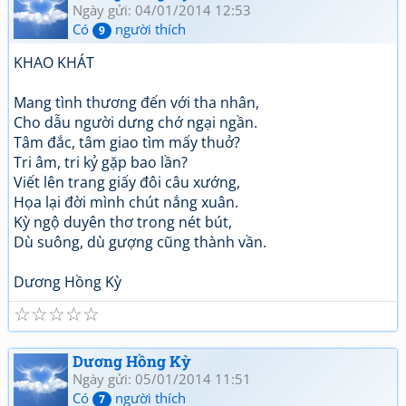
Ngày gửi: 04/01/2014 12:53
Có
người thích
9
KHAO KHÁT
Mang tình thương đến với tha nhân,
Cho dẫu người dưng chớ ngại ngần.
Tâm đắc, tâm giao tìm mấy thuở?
Tri âm, tri kỷ gặp bao lần?
Viết lên trang giấy đôi câu xướng,
Họa lại đời mình chút nắng xuân.
Kỳ ngộ duyên thơ trong nét bút,
Dù suông, dù gượng cũng thành vần.
Dương Hồng Kỳ
☆
☆
☆
☆
☆
Dương Hồng Kỳ
Ngày gửi: 05/01/2014 11:51
Có
người thích
7