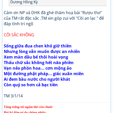
Dương Hồng Kỳ
Cám ơn NP và DHK đã ghé thăm hoạ bài "Rượu thơ"
của TM rất đặc sắc .TM xin góp zui với "Cõi an lạc " để
đáp tình tri ngộ
CÕI SẮC KHÔNG
Sống giữa đua chen khó giữ thiền
Nhưng lòng vẫn muốn được an nhiên
Xem màn dâu bể thôi hoài vọng
Thấu chữ sắc không hết não phiền
Vạn nẻo phồn hoa... cơn mộng ảo
Một đường phật pháp... giấc xuân miên
Ai đem bầu nước cho người khát
Còn quý so hơn cả bạc tiền
TM 3/1/14
Vầng trăng tối ngắm thơ còn chuốt
Bài kệ đêm trì dạ chẳng phiêu