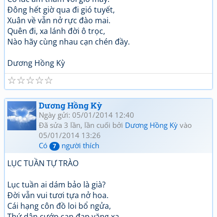
Đông hết giờ qua đi gió tuyết,
Xuân về vẫn nở rực đào mai.
Quên đi, xa lánh đời ô trọc,
Nào hãy cùng nhau cạn chén đầy.
Dương Hồng Kỳ
☆
☆
☆
☆
☆
Dương Hồng Kỳ
Ngày gửi: 05/01/2014 12:40
Đã sửa 3 lần, lần cuối bởi
Dương Hồng Kỳ
vào
05/01/2014 13:26
Có
người thích
7
LỤC TUẦN TỰ TRÀO
Lục tuần ai dám bảo là già?
Đời vẫn vui tươi tựa nở hoa.
Cái hạng côn đồ loi bổ ngửa,
Thứ dân cướp cạn đạp văng xa.