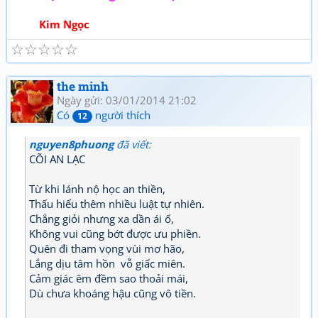
Kim Ngọc
☆
☆
☆
☆
☆
the minh
Ngày gửi: 03/01/2014 21:02
Có
người thích
12
nguyen8phuong
đã viết:
CÕI AN LẠC
Từ khi lánh nộ học an thiền,
Thấu hiểu thêm nhiều luật tự nhiên.
Chẳng giỏi nhưng xa dần ái ố,
Không vui cũng bớt được ưu phiền.
Quên đi tham vọng vùi mơ hão,
Lắng dịu tâm hồn vỗ giấc miên.
Cảm giác êm đềm sao thoải mái,
Dù chưa khoáng hậu cũng vô tiền.