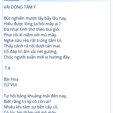
VÀI DÒNG TÂM Ý
Bút nghiên mượn lấy bấy lâu nay,
Hiểu được lòng ta hỏi mấy ai ?
Đã nhạt tình thơ theo bụi gió,
Phai rồi kỉ niệm với mù mây.
Nghe sầu réo rắt trong tâm trí,
Thấy cánh rã rời dưới tán mai.
Cố đáp tri âm vài nét gượng,
Chúc người xuân mới vị hương đầy.
T.K
Bài Hoạ
CỨ VUI
Tự hỏi bâng khuâng mãi đến nay,
Biết rằng tri kỷ có còn ai?
Nhiều khi tâm sự bên cây cỏ,
Có lúc âm thầm với gió mây.