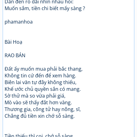
Dân đen rỏ dãi nhìn nhau hỏi:
Muốn sắm, tiền chi biết mấy sàng ?
phamanhoa
Bài Hoạ
RAO BÁN
Đất ấy muốn mua phải bắc thang,
Không tin cứ đến để xem hàng.
Biên lai văn tự đây không thiếu,
Khế ước chủ quyền sắn có mang.
Sờ thử mà so vừa phải giá,
Mò vào sẽ thấy đắt hơn vàng.
Thương gia, công tử hay nông, sĩ,
Chẳng đủ tiền xin chớ sỗ sàng.
Tiền thiếu thì coi, chớ sỗ sàng,