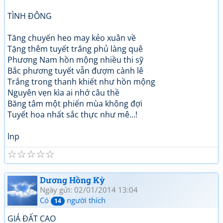
TÌNH ĐÔNG
Tăng chuyến heo may kẻo xuân về
Tặng thêm tuyết trắng phủ làng quê
Phương Nam hồn mộng nhiều thi sỹ
Bắc phương tuyết vẫn đượm cành lê
Trắng trong thanh khiết như hồn mộng
Nguyên vẹn kìa ai nhớ câu thề
Băng tâm một phiến mùa không đợi
Tuyết hoa nhất sắc thực như mê…!
lnp
☆
☆
☆
☆
☆
Dương Hồng Kỳ
Ngày gửi: 02/01/2014 13:04
Có
người thích
14
GIÁ ĐẤT CAO