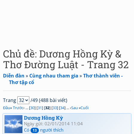
Chủ đề: Dương Hồng Kỳ &
Thơ Đường Luật - Trang 32
Diễn đàn
»
Cùng nhau tham gia
»
Thơ thành viên -
Thơ tập cổ
Trang
/49 (488 bài viết)
Đầu
«
Trước
‹ ... [
30
] [
31
] [
32
] [
33
] [
34
] ... ›
Sau
»
Cuối
Dương Hồng Kỳ
Ngày gửi: 02/01/2014 11:04
Có
người thích
13