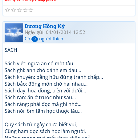
☆
☆
☆
☆
☆
Dương Hồng Kỳ
Ngày gửi: 04/01/2014 12:52
Có
người thích
9
SÁCH
Sách viết: ngựa ăn cỏ một tàu…
Sách ghi: anh chớ đánh em đau…
Sách khuyên: bằng hữu đừng tranh chấp…
Sách bảo: đồng môn chớ hại nhau…
Sách dạy: hòa đồng, trên với dưới…
Sách răn: ăn ở trước như sau…
Sách rằng: phải đọc mà ghi nhớ…
Sách nói: ôm tâm học thuộc làu…
Quý sách từ ngày chưa biết vui,
Cũng ham đọc sách học làm người.