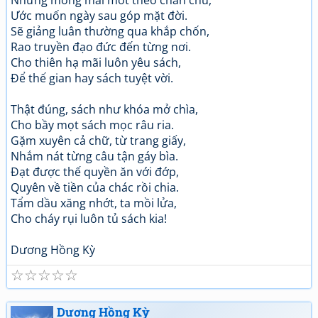
Những mong mai mốt theo chân chủ,
Ước muốn ngày sau góp mặt đời.
Sẽ giảng luân thường qua khắp chốn,
Rao truyền đạo đức đến từng nơi.
Cho thiên hạ mãi luôn yêu sách,
Để thế gian hay sách tuyệt vời.
Thật đúng, sách như khóa mở chìa,
Cho bầy mọt sách mọc râu ria.
Gặm xuyên cả chữ, từ trang giấy,
Nhắm nát từng câu tận gáy bìa.
Đạt được thế quyền ăn với đớp,
Quyên về tiền của chác rồi chia.
Tẩm dầu xăng nhớt, ta mồi lửa,
Cho cháy rụi luôn tủ sách kia!
Dương Hồng Kỳ
☆
☆
☆
☆
☆
Dương Hồng Kỳ