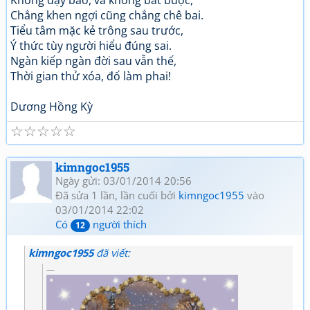
Không dạy bảo, và không bắt buộc,
Chẳng khen ngợi cũng chẳng chê bai.
Tiểu tâm mặc kẻ trông sau trước,
Ý thức tùy người hiểu đúng sai.
Ngàn kiếp ngàn đời sau vẫn thế,
Thời gian thử xóa, đố làm phai!
Dương Hồng Kỳ
☆
☆
☆
☆
☆
kimngoc1955
Ngày gửi: 03/01/2014 20:56
Đã sửa 1 lần, lần cuối bởi
kimngoc1955
vào
03/01/2014 22:02
Có
người thích
12
kimngoc1955
đã viết: