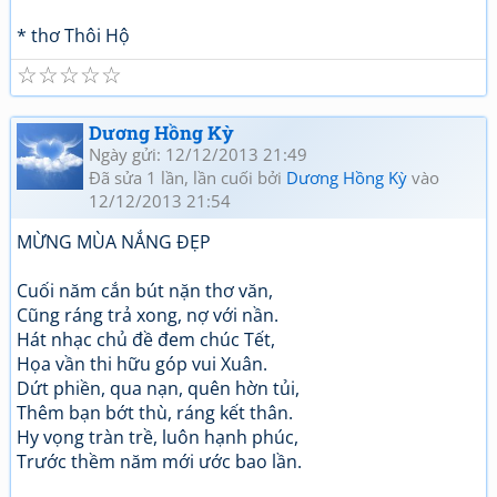
* thơ Thôi Hộ
☆
☆
☆
☆
☆
Dương Hồng Kỳ
Ngày gửi: 12/12/2013 21:49
Đã sửa 1 lần, lần cuối bởi
Dương Hồng Kỳ
vào
12/12/2013 21:54
MỪNG MÙA NẮNG ĐẸP
Cuối năm cắn bút nặn thơ văn,
Cũng ráng trả xong, nợ với nần.
Hát nhạc chủ đề đem chúc Tết,
Họa vần thi hữu góp vui Xuân.
Dứt phiền, qua nạn, quên hờn tủi,
Thêm bạn bớt thù, ráng kết thân.
Hy vọng tràn trề, luôn hạnh phúc,
Trước thềm năm mới ước bao lần.