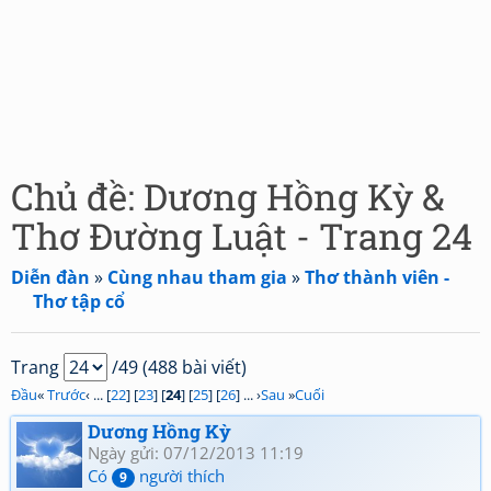
Chủ đề: Dương Hồng Kỳ &
Thơ Đường Luật - Trang 24
Diễn đàn
»
Cùng nhau tham gia
»
Thơ thành viên -
Thơ tập cổ
Trang
/49 (488 bài viết)
Đầu
«
Trước
‹ ... [
22
] [
23
] [
24
] [
25
] [
26
] ... ›
Sau
»
Cuối
Dương Hồng Kỳ
Ngày gửi: 07/12/2013 11:19
Có
người thích
9