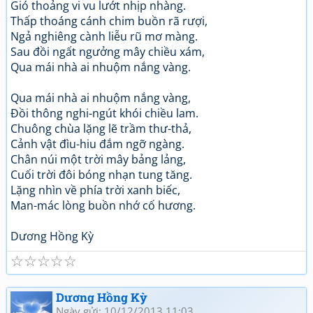
Gió thoảng vi vu lướt nhịp nhàng.
Thấp thoáng cánh chim buồn rã rượi,
Ngả nghiêng cành liễu rũ mơ màng.
Sau đồi ngất ngưởng mây chiều xám,
Qua mái nhà ai nhuộm nắng vàng.
Qua mái nhà ai nhuộm nắng vàng,
Đồi thông nghi-ngút khói chiều lam.
Chuông chùa lặng lẽ trầm thư-thả,
Cảnh vật đìu-hiu đắm ngỡ ngàng.
Chân núi một trời mây bảng lảng,
Cuối trời đôi bóng nhạn tung tăng.
Lặng nhìn về phía trời xanh biếc,
Man-mác lòng buồn nhớ cố hương.
Dương Hồng Kỳ
☆
☆
☆
☆
☆
Dương Hồng Kỳ
Ngày gửi: 10/12/2013 11:03