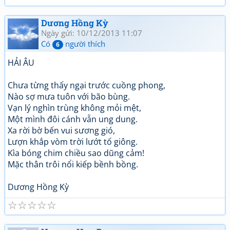
Dương Hồng Kỳ
Ngày gửi: 10/12/2013 11:07
Có
người thích
6
HẢI ÂU
Chưa từng thấy ngại trước cuồng phong,
Nào sợ mưa tuôn với bão bùng.
Vạn lý nghìn trùng không mỏi mệt,
Một mình đôi cánh vẫn ung dung.
Xa rời bờ bến vui sương gió,
Lượn khắp vòm trời lướt tố giông.
Kìa bóng chim chiều sao dũng cảm!
Mặc thân trôi nổi kiếp bềnh bồng.
Dương Hồng Kỳ
☆
☆
☆
☆
☆