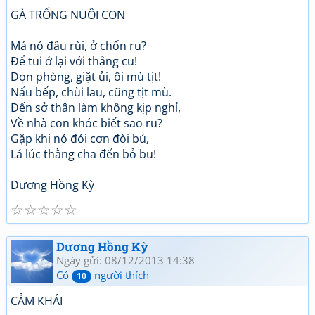
GÀ TRỐNG NUÔI CON
Má nó đâu rùi, ở chốn ru?
Để tui ở lại với thằng cu!
Dọn phòng, giặt ủi, ôi mù tịt!
Nấu bếp, chùi lau, cũng tịt mù.
Đến sở thân làm không kịp nghỉ,
Về nhà con khóc biết sao ru?
Gặp khi nó đói cơn đòi bú,
Lá lúc thằng cha đến bỏ bu!
Dương Hồng Kỳ
☆
☆
☆
☆
☆
Dương Hồng Kỳ
Ngày gửi: 08/12/2013 14:38
Có
người thích
10
CẢM KHÁI