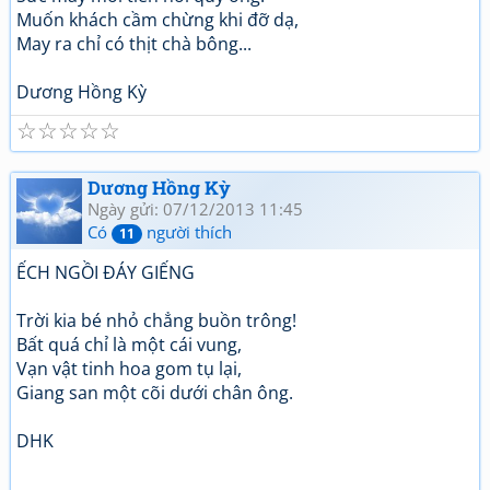
Muốn khách cầm chừng khi đỡ dạ,
May ra chỉ có thịt chà bông...
Dương Hồng Kỳ
☆
☆
☆
☆
☆
Dương Hồng Kỳ
Ngày gửi: 07/12/2013 11:45
Có
người thích
11
ẾCH NGỒI ĐÁY GIẾNG
Trời kia bé nhỏ chẳng buồn trông!
Bất quá chỉ là một cái vung,
Vạn vật tinh hoa gom tụ lại,
Giang san một cõi dưới chân ông.
DHK