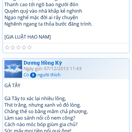
Thanh cao tới ngõ bao người đón
Quyền quý vào nhà khắp kẻ nghinh
Ngạo nghể mặc đời ai rấy chuyện
Nghênh ngang ta thỏa bước đăng trình.
[GIA LUẬT HẠO NAM]
☆
☆
☆
☆
☆
Dương Hồng Kỳ
Ngày gửi: 07/12/2013 11:43
Có
người thích
9
GÀ TÂY
Gà Tây to xác lại nhiều lông,
Thịt trắng, nhưng xanh vỏ đỏ lòng.
Chẳng thể so bằng mâm chả phượng,
Làm sao sánh nổi cỗ nem công?
Cách nào móc bóp giùm gia chủ?
Sức mấy moi tiền nổi quý ông!