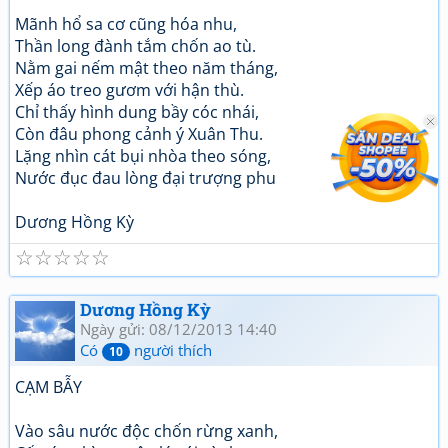
Mãnh hổ sa cơ cũng hóa nhu,
Thần long đành tắm chốn ao tù.
Nằm gai nếm mật theo năm tháng,
Xếp áo treo gươm với hận thù.
Chỉ thấy hình dung bầy cóc nhái,
Còn đâu phong cảnh ý Xuân Thu.
Lặng nhìn cát bụi nhòa theo sóng,
Nước đục đau lòng đại trượng phu
Dương Hồng Kỳ
☆
☆
☆
☆
☆
Dương Hồng Kỳ
Ngày gửi: 08/12/2013 14:40
Có
người thích
10
CẠM BẪY
Vào sâu nước độc chốn rừng xanh,