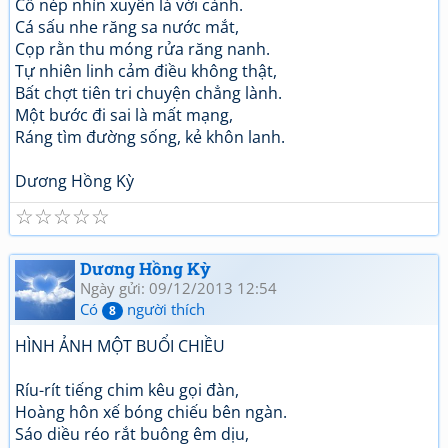
Cố nép nhìn xuyên lá với cành.
Cá sấu nhe răng sa nước mắt,
Cọp rằn thu móng rửa răng nanh.
Tự nhiên linh cảm điều không thật,
Bất chợt tiên tri chuyện chẳng lành.
Một bước đi sai là mất mạng,
Ráng tìm đường sống, kẻ khôn lanh.
Dương Hồng Kỳ
☆
☆
☆
☆
☆
Dương Hồng Kỳ
Ngày gửi: 09/12/2013 12:54
Có
người thích
8
HÌNH ẢNH MỘT BUỔI CHIỀU
Ríu-rít tiếng chim kêu gọi đàn,
Hoàng hôn xế bóng chiếu bên ngàn.
Sáo diều réo rắt buông êm dịu,