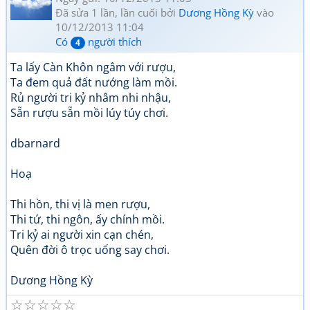
Đã sửa 1 lần, lần cuối bởi
Dương Hồng Kỳ
vào
10/12/2013 11:04
Có
người thích
4
Ta lấy Càn Khôn ngâm với rượu,
Ta đem quả đất nướng làm mồi.
Rủ người tri kỷ nhâm nhi nhậu,
Sẵn rượu sẵn mồi lúy túy chơi.
dbarnard
Hoạ
Thi hồn, thi vị là men rượu,
Thi tứ, thi ngôn, ấy chính mồi.
Tri kỷ ai người xin cạn chén,
Quên đời ô trọc uống say chơi.
Dương Hồng Kỳ
☆
☆
☆
☆
☆