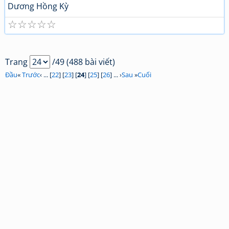
Dương Hồng Kỳ
☆
☆
☆
☆
☆
Trang
/49 (488 bài viết)
Đầu
«
Trước
‹ ... [
22
] [
23
] [
24
] [
25
] [
26
] ... ›
Sau
»
Cuối