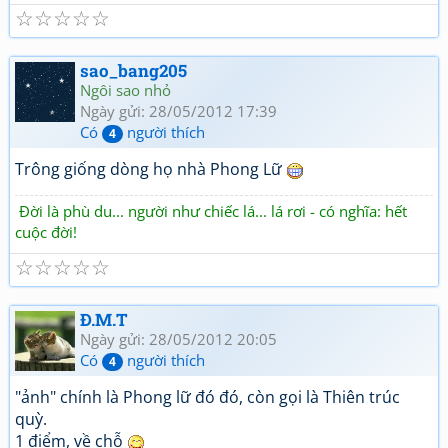
☆
☆
☆
☆
☆
sao_bang205
Ngôi sao nhỏ
Ngày gửi: 28/05/2012 17:39
Có
người thích
4
Trông giống dòng họ nhà Phong Lữ
Đời là phù du... người như chiếc lá... lá rơi - có nghĩa: hết
cuộc đời!
☆
☆
☆
☆
☆
Đ.M.T
Ngày gửi: 28/05/2012 20:05
Có
người thích
4
"ảnh" chính là Phong lữ đó đó, còn gọi là Thiên trúc
quỳ.
1 điểm, về chỗ