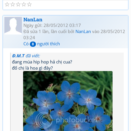
☆
☆
☆
☆
☆
NanLan
Ngày gửi: 28/05/2012 03:17
Đã sửa 1 lần, lần cuối bởi
NanLan
vào 28/05/2012
03:24
Có
người thích
8
Đ.M.T
đã viết:
đang múa hip hop hả chị cua?
đố chị là hoa gì đây?