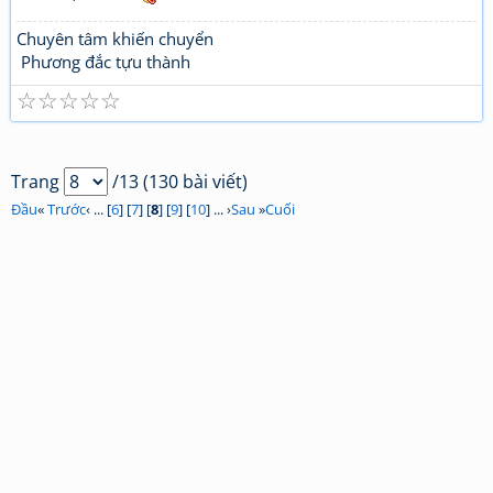
Chuyên tâm khiến chuyển
Phương đắc tựu thành
☆
☆
☆
☆
☆
Trang
/13 (130 bài viết)
Đầu
«
Trước
‹ ... [
6
] [
7
] [
8
] [
9
] [
10
] ... ›
Sau
»
Cuối