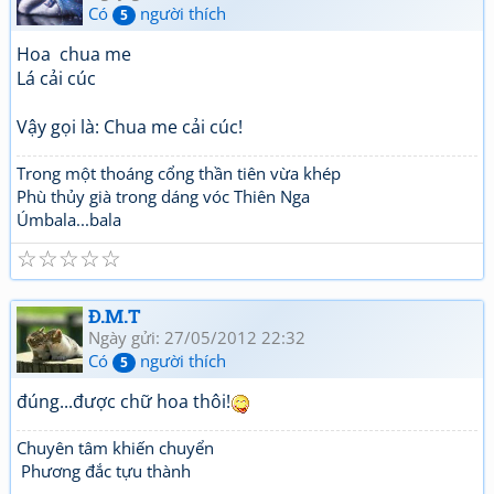
Có
người thích
5
Hoa chua me
Lá cải cúc
Vậy gọi là: Chua me cải cúc!
Trong một thoáng cổng thần tiên vừa khép
Phù thủy già trong dáng vóc Thiên Nga
Úmbala...bala
☆
☆
☆
☆
☆
Đ.M.T
Ngày gửi: 27/05/2012 22:32
Có
người thích
5
đúng...được chữ hoa thôi!
Chuyên tâm khiến chuyển
Phương đắc tựu thành