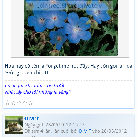
Hoa này có tên là Forget me not đấy. Hay còn gọi là hoa
"Đừng quên chị" :D
Có ai quay lại mùa Thu trước
Nhặt lấy cho tôi những lá vàng?
☆
☆
☆
☆
☆
Đ.M.T
Ngày gửi: 28/05/2012 15:27
Đã sửa 4 lần, lần cuối bởi
Đ.M.T
vào 28/05/2012