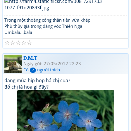
Trong một thoáng cổng thần tiên vừa khép
Phù thủy già trong dáng vóc Thiên Nga
Úmbala...bala
☆
☆
☆
☆
☆
Đ.M.T
Ngày gửi: 27/05/2012 22:23
Có
người thích
7
đang múa hip hop hả chị cua?
đố chị là hoa gì đây?