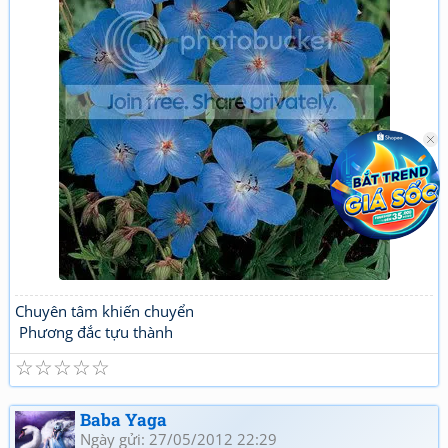
Chuyên tâm khiến chuyển
Phương đắc tựu thành
☆
☆
☆
☆
☆
Baba Yaga
Ngày gửi: 27/05/2012 22:29