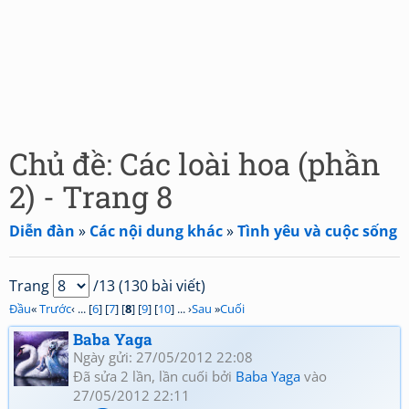
Chủ đề: Các loài hoa (phần
2) - Trang 8
Diễn đàn
»
Các nội dung khác
»
Tình yêu và cuộc sống
Trang
/13 (130 bài viết)
Đầu
«
Trước
‹ ... [
6
] [
7
] [
8
] [
9
] [
10
] ... ›
Sau
»
Cuối
Baba Yaga
Ngày gửi: 27/05/2012 22:08
Đã sửa 2 lần, lần cuối bởi
Baba Yaga
vào
27/05/2012 22:11