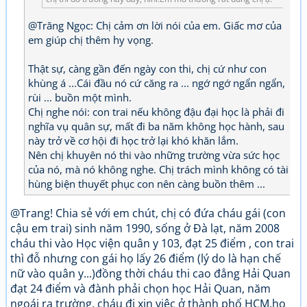
@Trăng Ngọc: Chị cảm ơn lời nói của em. Giấc mơ của
em giúp chị thêm hy vọng.
Thật sự, càng gần đến ngày con thi, chị cứ như con
khùng á ...Cái đầu nó cứ căng ra ... ngớ ngớ ngẩn ngẩn,
rùi ... buồn một mình.
Chị nghe nói: con trai nếu không đậu đại học là phải đi
nghĩa vụ quân sự, mất đi ba năm không học hành, sau
này trở về cơ hội đi học trở lại khó khăn lắm.
Nên chị khuyên nó thi vào những trường vừa sức học
của nó, mà nó không nghe. Chị trách mình không có tài
hùng biện thuyết phục con nên càng buồn thêm ...
@Trang! Chia sẻ với em chút, chị có đứa cháu gái (con
cậu em trai) sinh năm 1990, sống ở Đà lạt, năm 2008
cháu thi vào Học viện quân y 103, đạt 25 điểm , con trai
thì đỗ nhưng con gái họ lấy 26 điểm (lý do là hạn chế
nữ vào quân y...)đồng thời cháu thi cao đẳng Hải Quan
đạt 24 điểm và đành phải chọn học Hải Quan, năm
ngoái ra trường, cháu đi xin việc ở thành phố HCM,họ