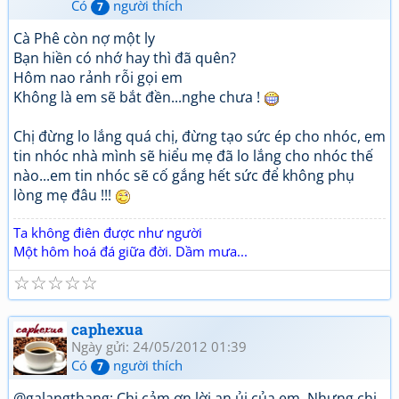
Có
người thích
7
Cà Phê còn nợ một ly
Bạn hiền có nhớ hay thì đã quên?
Hôm nao rảnh rỗi gọi em
Không là em sẽ bắt đền...nghe chưa !
Chị đừng lo lắng quá chị, đừng tạo sức ép cho nhóc, em
tin nhóc nhà mình sẽ hiểu mẹ đã lo lắng cho nhóc thế
nào...em tin nhóc sẽ cố gắng hết sức để không phụ
lòng mẹ đâu !!!
Ta không điên được như người
Một hôm hoá đá giữa đời. Dầm mưa...
☆
☆
☆
☆
☆
caphexua
Ngày gửi: 24/05/2012 01:39
Có
người thích
7
@galangthang: Chị cảm ơn lời an ủi của em. Nhưng chị