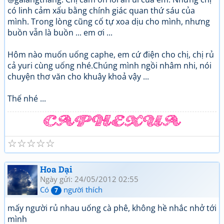
có linh cảm xấu bằng chính giác quan thứ sáu của
mình. Trong lòng cũng cố tự xoa dịu cho mình, nhưng
buồn vẫn là buồn ... em ơi ...
Hôm nào muốn uống caphe, em cứ điện cho chị, chị rủ
cả yuri cùng uống nhé.Chúng mình ngồi nhâm nhi, nói
chuyện thơ văn cho khuây khoả vậy ...
Thế nhé ...
☆
☆
☆
☆
☆
Hoa Dại
Ngày gửi: 24/05/2012 02:55
Có
người thích
7
mấy người rủ nhau uống cà phê, không hề nhắc nhở tới
mình