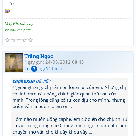
hừm....!
Mây vẫn mãi bay
Về đâu mây hỡi...
☆
☆
☆
☆
☆
Trăng Ngọc
Ngày gửi: 24/05/2012 08:43
Có
người thích
7
caphexua
đã viết:
@galangthang: Chị cảm ơn lời an ủi của em. Nhưng chị
có linh cảm xấu bằng chính giác quan thứ sáu của
mình. Trong lòng cũng cố tự xoa dịu cho mình, nhưng
buồn vẫn là buồn ... em ơi ...
Hôm nào muốn uống caphe, em cứ điện cho chị, chị rủ
cả yuri cùng uống nhé.Chúng mình ngồi nhâm nhi, nói
chuyện thơ văn cho khuây khoả vậy ...