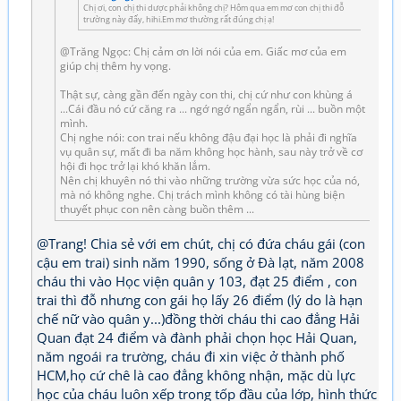
Chị ơi, con chị thi dược phải không chị? Hôm qua em mơ con chị thi đỗ
trường này đấy, hihi.Em mơ thường rất đúng chị ạ!
@Trăng Ngọc: Chị cảm ơn lời nói của em. Giấc mơ của em
giúp chị thêm hy vọng.
Thật sự, càng gần đến ngày con thi, chị cứ như con khùng á
...Cái đầu nó cứ căng ra ... ngớ ngớ ngẩn ngẩn, rùi ... buồn một
mình.
Chị nghe nói: con trai nếu không đậu đại học là phải đi nghĩa
vụ quân sự, mất đi ba năm không học hành, sau này trở về cơ
hội đi học trở lại khó khăn lắm.
Nên chị khuyên nó thi vào những trường vừa sức học của nó,
mà nó không nghe. Chị trách mình không có tài hùng biện
thuyết phục con nên càng buồn thêm ...
@Trang! Chia sẻ với em chút, chị có đứa cháu gái (con
cậu em trai) sinh năm 1990, sống ở Đà lạt, năm 2008
cháu thi vào Học viện quân y 103, đạt 25 điểm , con
trai thì đỗ nhưng con gái họ lấy 26 điểm (lý do là hạn
chế nữ vào quân y...)đồng thời cháu thi cao đẳng Hải
Quan đạt 24 điểm và đành phải chọn học Hải Quan,
năm ngoái ra trường, cháu đi xin việc ở thành phố
HCM,họ cứ chê là cao đẳng không nhận, mặc dù lực
học của cháu luôn xếp trong tốp đầu của lớp, hình thức