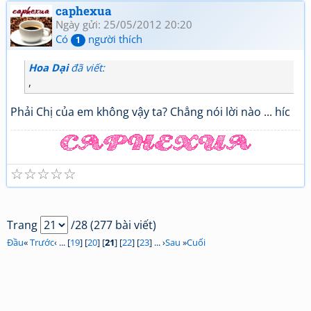
caphexua
Ngày gửi: 25/05/2012 20:20
Có
người thích
1
Hoa Dại
đã viết:
,
Phải Chị của em không vậy ta? Chẳng nói lời nào ... híc
☆
☆
☆
☆
☆
Trang
/28 (277 bài viết)
Đầu
«
Trước
‹ ... [
19
] [
20
] [
21
] [
22
] [
23
] ... ›
Sau
»
Cuối