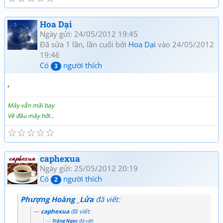
Hoa Dại
Ngày gửi: 24/05/2012 19:45
Đã sửa 1 lần, lần cuối bởi
Hoa Dại
vào 24/05/2012
19:46
Có
người thích
3
,
Mây vẫn mãi bay
Về đâu mây hỡi...
☆
☆
☆
☆
☆
caphexua
Ngày gửi: 25/05/2012 20:19
Có
người thích
2
Phượng Hoàng _Lửa
đã viết:
caphexua
đã viết:
Trăng Ngọc
đã viết: