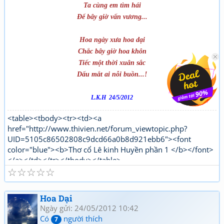
Ta cùng em tìm hái
Để bây giờ vấn vương...
Hoa ngày xưa hoa dại
Chắc bây giờ hoa khôn
Tiếc một thời xuân sắc
Dấu mắt ai nỗi buồn...!
L.K.H 24/5/2012
<table><tbody><tr><td><a
href="http://www.thivien.net/forum_viewtopic.php?
UID=5105c86502808c9dcd66a0b8d921ebb6"><font
color="blue"><b>Thơ cổ Lê kinh Huyền phần 1 </b></font>
</a></td></tr></tbody></table>
☆
☆
☆
☆
☆
"http://www.thivien.net/forum_viewtopic.php?
UID=bkDYrcuJOSk9GouaL4BqFQ"><font color="red">
<b>Thơ mới Lê kinh Huyền phần 1</b></font></a></td>
Hoa Dại
</tr></tbody></table>[/html]
Ngày gửi: 24/05/2012 10:42
Có
người thích
7