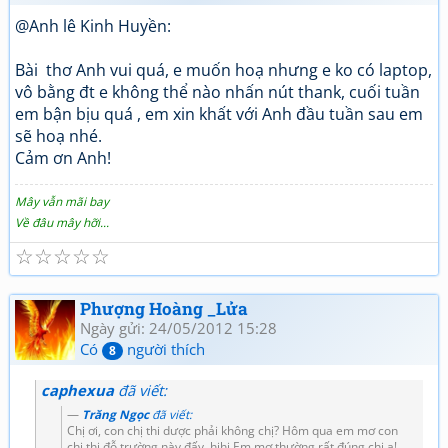
@Anh lê Kinh Huyền:
Bài thơ Anh vui quá, e muốn hoạ nhưng e ko có laptop,
vô bằng đt e không thể nào nhấn nút thank, cuối tuần
em bận bịu quá , em xin khất với Anh đầu tuần sau em
sẽ hoạ nhé.
Cảm ơn Anh!
Mây vẫn mãi bay
Về đâu mây hỡi...
☆
☆
☆
☆
☆
Phượng Hoàng _Lửa
Ngày gửi: 24/05/2012 15:28
Có
người thích
8
caphexua
đã viết:
Trăng Ngọc
đã viết:
Chị ơi, con chị thi dược phải không chị? Hôm qua em mơ con
chị thi đỗ trường này đấy, hihi.Em mơ thường rất đúng chị ạ!