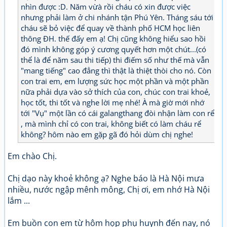
nhìn được :D. Năm vừà rồi cháu có xin được việc
nhưng phải làm ở chi nhánh tận Phú Yên. Tháng sáu tới
cháu sẽ bỏ việc để quay về thành phố HCM học liên
thông ĐH. thế đấy em ạ! Chị cũng không hiểu sao hồi
đó mình không góp ý cương quyết hơn một chút...(có
thể là để năm sau thi tiếp) thi điếm số như thế mà vẫn
"mang tiếng" cao đẳng thì thật là thiệt thòi cho nó. Còn
con trai em, em lượng sức học một phần và một phần
nữa phải dựa vào sở thích của con, chúc con trai khoẻ,
học tốt, thi tốt và nghe lời mẹ nhé! À mà giờ mới nhớ
tới "Vụ" một lần có cái galangthang đòi nhận làm con rể
, mà mình chỉ có con trai, không biết có làm cháu rể
không? hôm nào em gặp gã đó hỏi dùm chị nghe!
Em chào Chị.
Chị dạo này khoẻ không ạ? Nghe báo là Hà Nội mưa
nhiều, nước ngập mênh mông, Chị ơi, em nhớ Hà Nội
lắm ...
Em buồn con em từ hôm họp phụ huynh đến nay, nó