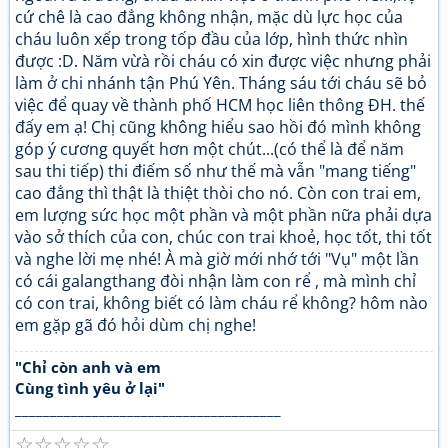
cứ chê là cao đẳng không nhận, mặc dù lực học của
cháu luôn xếp trong tốp đầu của lớp, hình thức nhìn
được :D. Năm vừà rồi cháu có xin được việc nhưng phải
làm ở chi nhánh tận Phú Yên. Tháng sáu tới cháu sẽ bỏ
việc để quay về thành phố HCM học liên thông ĐH. thế
đấy em ạ! Chị cũng không hiểu sao hồi đó mình không
góp ý cương quyết hơn một chút...(có thể là để năm
sau thi tiếp) thi điếm số như thế mà vẫn "mang tiếng"
cao đẳng thì thật là thiệt thòi cho nó. Còn con trai em,
em lượng sức học một phần và một phần nữa phải dựa
vào sở thích của con, chúc con trai khoẻ, học tốt, thi tốt
và nghe lời mẹ nhé! À mà giờ mới nhớ tới "Vụ" một lần
có cái galangthang đòi nhận làm con rể , mà mình chỉ
có con trai, không biết có làm cháu rể không? hôm nào
em gặp gã đó hỏi dùm chị nghe!
"Chỉ còn anh và em
Cùng tình yêu ở lại"
______________________________________
☆
☆
☆
☆
☆