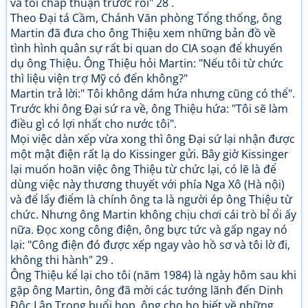
và tôi chấp thuận trước rồi" 28 .
Theo Đại tá Cầm, Chánh Văn phòng Tổng thống, ông
Martin đã đưa cho ông Thiệu xem những bản đồ về
tình hình quân sự rất bi quan do CIA soạn để khuyến
dụ ông Thiệu. Ông Thiệu hỏi Martin: "Nếu tôi từ chức
thì liệu viện trợ Mỹ có đến không?"
Martin trả lời:" Tôi không dám hứa nhưng cũng có thể".
Trước khi ông Đại sứ ra về, ông Thiệu hứa: "Tôi sẽ làm
điều gì có lợi nhất cho nước tôi".
Mọi việc dàn xếp vừa xong thì ông Đại sứ lại nhận được
một mật điện rất lạ do Kissinger gửi. Bây giờ Kissinger
lại muốn hoãn việc ông Thiệu từ chức lại, có lẽ là để
dùng việc này thương thuyết với phía Nga Xô (Hà nội)
và để lấy điểm là chính ông ta là người ép ông Thiệu từ
chức. Nhưng ông Martin không chịu chơi cái trò bỉ ổi ấy
nữa. Đọc xong công điện, ông bực tức và gấp ngay nó
lại: "Công điện đó được xếp ngay vào hồ sơ và tôi lờ đi,
không thi hành" 29 .
Ông Thiệu kể lại cho tôi (năm 1984) là ngày hôm sau khi
gặp ông Martin, ông đã mời các tướng lãnh đến Dinh
Độc Lập Trong buổi họp, ông cho họ biết về những