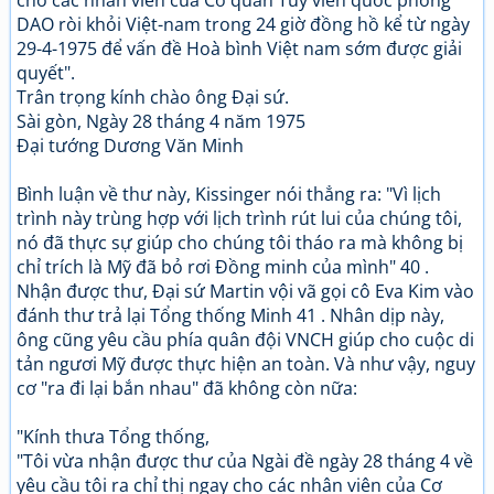
cho các nhân viên của Cơ quan Tuỳ viên quốc phòng
DAO ròi khỏi Việt-nam trong 24 giờ đồng hồ kể từ ngày
29-4-1975 để vấn đề Hoà bình Việt nam sớm được giải
quyết".
Trân trọng kính chào ông Đại sứ.
Sài gòn, Ngày 28 tháng 4 năm 1975
Đại tướng Dương Văn Minh
Bình luận về thư này, Kissinger nói thẳng ra: "Vì lịch
trình này trùng hợp với lịch trình rút lui của chúng tôi,
nó đã thực sự giúp cho chúng tôi tháo ra mà không bị
chỉ trích là Mỹ đã bỏ rơi Đồng minh của mình" 40 .
Nhận được thư, Đại sứ Martin vội vã gọi cô Eva Kim vào
đánh thư trả lại Tổng thống Minh 41 . Nhân dịp này,
ông cũng yêu cầu phía quân đội VNCH giúp cho cuộc di
tản ngươi Mỹ được thực hiện an toàn. Và như vậy, nguy
cơ "ra đi lại bắn nhau" đã không còn nữa:
"Kính thưa Tổng thống,
"Tôi vừa nhận được thư của Ngài đề ngày 28 tháng 4 về
yêu cầu tôi ra chỉ thị ngay cho các nhân viên của Cơ