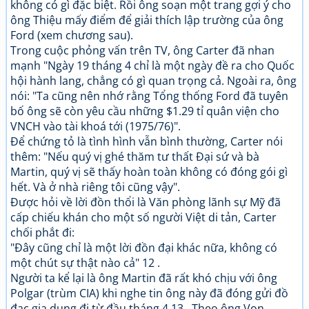
không có gì đặc biệt. Rồi ông soạn một trang gợi ý cho
ông Thiệu mấy điểm để giải thích lập trường của ông
Ford (xem chương sau).
Trong cuộc phỏng vấn trên TV, ông Carter đã nhan
mạnh "Ngày 19 tháng 4 chỉ là một ngày đề ra cho Quốc
hội hành lang, chẳng có gì quan trọng cả. Ngoài ra, ông
nói: "Ta cũng nên nhớ rằng Tổng thống Ford đã tuyên
bố ông sẽ còn yêu cầu những $1.29 tỉ quân viện cho
VNCH vào tài khoá tới (1975/76)".
Để chứng tỏ là tình hình vẫn bình thường, Carter nói
thêm: "Nếu quý vị ghé thăm tư thất Đại sứ và bà
Martin, quý vị sẽ thấy hoàn toàn không có đóng gói gì
hết. Và ở nhà riêng tôi cũng vậy".
Được hỏi về lời đồn thổi là Văn phòng lãnh sự Mỹ đã
cấp chiếu khán cho một số người Việt di tản, Carter
chối phắt đi:
"Đây cũng chỉ là một lời đồn đại khác nữa, không có
một chút sự thật nào cả" 12 .
Người ta kể lại là ông Martin đã rất khó chịu với ông
Polgar (trùm CIA) khi nghe tin ông này đã đóng gửi đồ
đạc gia dụng đi từ đầu tháng 4 13 . Theo ông Von