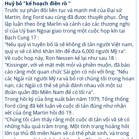
Huỷ bỏ "kế hoạch điên rồ "
Trước sự phản đối liên tục và mạnh mẽ của Đại sứ
Martin, ông Ford sau cùng đã được thuyết phục. Ông
lập luận theo ông Marlin và cảnh cáo các thượng nghị
sĩ của Uỷ ban Ngoại giao trong một cuộc họp kín tại
Bạch Cung 17 :
"Nếu quý vị tuyên bố là sẽ không di tản người Việt nam,
quý vị sẽ có khó khăn lớn để đưa 6,000 người Mỹ ra".
Về cuộc họp này, Ron Nessen kể lại như sau 18 :
"Kissinger, với vẻ mặt mệt mỏi và phiền muộn, đã báo
cáo rằng một quan chức Sài gòn có nói với ông: "Nếu
các Ngài rút người Mỹ ra và bỏ rơi chúng tôi trong hoạn
nạn, các Ngài có thể sẽ phải đánh nhau với một sư
đoàn quân đội Miền Nam để có lối ra".
Trong hồi ký của ông xuất bản năm 1979, Tổng thống
Ford cũng đã kết luận về cuộc di tản đúng như nhận
xét của ông Martin hồi đó 19 .
"Chúng tôi cảm thấy rằng một cuộc di tản vội vã sẽ có
những hậu quả trầm trọng. Một tình trạng hoảng hốt
lớn tại thủ đô miền Nam sẽ có thể phát sinh, và trong