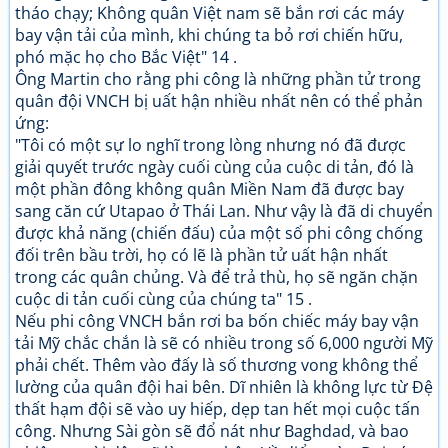
tháo chạy; Không quân Việt nam sẽ bắn rơi các máy
bay vận tải của mình, khi chúng ta bỏ rơi chiến hữu,
phó mặc họ cho Bắc Việt" 14 .
Ông Martin cho rằng phi công là những phần tử trong
quân đội VNCH bị uất hận nhiều nhất nên có thể phản
ứng:
"Tôi có một sự lo nghĩ trong lòng nhưng nó đã được
giải quyết trước ngày cuối cùng của cuộc di tản, đó là
một phần đông không quân Miền Nam đã được bay
sang căn cứ Utapao ở Thái Lan. Như vậy là đã di chuyển
được khả năng (chiến đấu) của một số phi công chống
đối trên bầu trời, họ có lẽ là phần tử uất hận nhất
trong các quân chủng. Và để trả thù, họ sẽ ngăn chặn
cuộc di tản cuối cùng của chúng ta" 15 .
Nếu phi công VNCH bắn rơi ba bốn chiếc máy bay vận
tải Mỹ chắc chắn là sẽ có nhiều trong số 6,000 người Mỹ
phải chết. Thêm vào đấy là số thương vong không thể
lường của quân đội hai bên. Dĩ nhiên là không lực từ Đệ
thất hạm đội sẽ vào uy hiếp, dẹp tan hết mọi cuộc tấn
công. Nhưng Sài gòn sẽ đổ nát như Baghdad, và bao