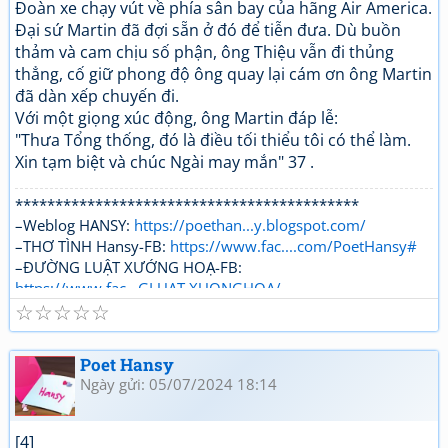
Đoàn xe chạy vút về phía sân bay của hãng Air America.
Đại sứ Martin đã đợi sẵn ở đó để tiễn đưa. Dù buồn
thảm và cam chịu số phận, ông Thiệu vẫn đi thủng
thẳng, cố giữ phong độ ông quay lại cám ơn ông Martin
đã dàn xếp chuyến đi.
Với một giọng xúc động, ông Martin đáp lễ:
"Thưa Tổng thống, đó là điều tối thiểu tôi có thể làm.
Xin tạm biệt và chúc Ngài may mắn" 37 .
*******************************************
–Weblog HANSY:
https://poethan...y.blogspot.com/
–THƠ TÌNH Hansy-FB:
https://www.fac....com/PoetHansy#
–ĐƯỜNG LUẬT XƯỚNG HOẠ-FB:
https://www.fac...GLUAT.XUONGHOA/
☆
☆
☆
☆
☆
Poet Hansy
Ngày gửi: 05/07/2024 18:14
[4]