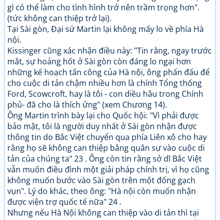
gì có thể làm cho tình hình trở nên trầm trọng hơn".
(tức không can thiệp trở lại).
Tại Sài gòn, Đại sứ Martin lại không mấy lo về phía Hà
nội.
Kissinger cũng xác nhận điều này: "Tin rằng, ngay trước
mắt, sự hoảng hốt ở Sài gòn còn đáng lo ngại hơn
những kế hoạch tấn công của Hà nội, ông phấn đấu để
cho cuộc di tản chậm nhiều hơn là chính Tổng thống
Ford, Scowcroft, hay là tôi - con diều hâu trong Chính
phủ- đã cho là thích ứng" (xem Chương 14).
Ông Martin trình bày lại cho Quốc hội: "Vì phải được
bảo mật, tôi là người duy nhất ở Sài gòn nhận được
thông tin do Bắc Việt chuyển qua phía Liên xô cho hay
rằng họ sẽ không can thiệp bằng quân sự vào cuộc di
tản của chúng ta" 23 . Ông còn tin rằng sở dĩ Bắc Việt
vẫn muốn điều đình một giải pháp chính trị, vì họ cũng
không muốn bước vào Sài gòn trên một đống gạch
vụn". Lý do khác, theo ông: "Hà nội còn muốn nhận
được viện trợ quốc tế nữa" 24 .
Nhưng nếu Hà Nội không can thiệp vào di tản thì tại