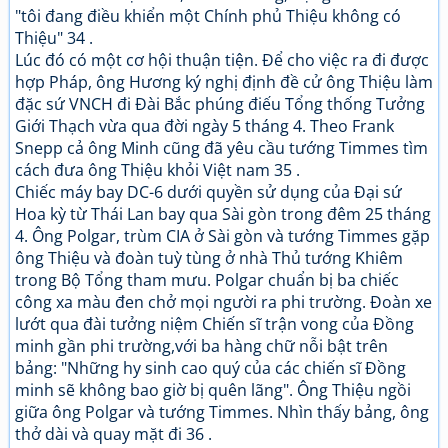
"tôi đang điều khiển một Chính phủ Thiệu không có
Thiệu" 34 .
Lúc đó có một cơ hội thuận tiện. Để cho việc ra đi được
hợp Pháp, ông Hương ký nghị định đề cử ông Thiệu làm
đặc sứ VNCH đi Đài Bắc phúng điếu Tổng thống Tưởng
Giới Thạch vừa qua đời ngày 5 tháng 4. Theo Frank
Snepp cả ông Minh cũng đã yêu cầu tướng Timmes tìm
cách đưa ông Thiệu khỏi Việt nam 35 .
Chiếc máy bay DC-6 dưới quyền sử dụng của Đại sứ
Hoa kỳ từ Thái Lan bay qua Sài gòn trong đêm 25 tháng
4. Ông Polgar, trùm CIA ở Sài gòn và tướng Timmes gặp
ông Thiệu và đoàn tuỳ tùng ở nhà Thủ tướng Khiêm
trong Bộ Tổng tham mưu. Polgar chuẩn bị ba chiếc
công xa màu đen chở mọi người ra phi trường. Đoàn xe
lướt qua đài tưởng niệm Chiến sĩ trận vong của Đồng
minh gần phi trường,với ba hàng chữ nỗi bật trên
bảng: "Những hy sinh cao quý của các chiến sĩ Đồng
minh sẽ không bao giờ bị quên lãng". Ông Thiệu ngồi
giữa ông Polgar và tướng Timmes. Nhìn thấy bảng, ông
thở dài và quay mặt đi 36 .