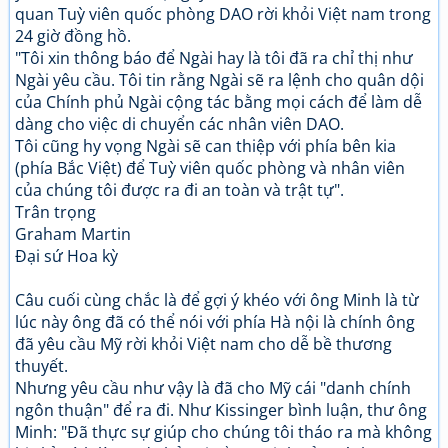
quan Tuỳ viên quốc phòng DAO rời khỏi Việt nam trong
24 giờ đồng hồ.
"Tôi xin thông báo để Ngài hay là tôi đã ra chỉ thị như
Ngài yêu cầu. Tôi tin rằng Ngài sẽ ra lệnh cho quân dội
của Chính phủ Ngài cộng tác bằng mọi cách để làm dễ
dàng cho việc di chuyển các nhân viên DAO.
Tôi cũng hy vọng Ngài sẽ can thiệp với phía bên kia
(phía Bắc Việt) để Tuỳ viên quốc phòng và nhân viên
của chúng tôi được ra đi an toàn và trật tự".
Trân trọng
Graham Martin
Đại sứ Hoa kỳ
Câu cuối cùng chắc là để gợi ý khéo với ông Minh là từ
lúc này ông đã có thể nói với phía Hà nội là chính ông
đã yêu cầu Mỹ rời khỏi Việt nam cho dễ bề thương
thuyết.
Nhưng yêu cầu như vậy là đã cho Mỹ cái "danh chính
ngôn thuận" để ra đi. Như Kissinger bình luận, thư ông
Minh: "Đã thực sự giúp cho chúng tôi tháo ra mà không