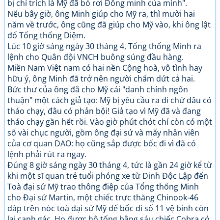
bị chỉ trích là Mỹ đã bỏ rơi Đồng minh của mình".
Nếu bây giờ, ông Minh giúp cho Mỹ ra, thì mười hai
năm về trước, ông cũng đã giúp cho Mỹ vào, khi ông lật
đổ Tổng thống Diệm.
Lúc 10 giờ sáng ngày 30 tháng 4, Tổng thống Minh ra
lệnh cho Quân đội VNCH buông súng đầu hàng.
Miền Nam Việt nam có hai nền Cộng hoà, vô tình hay
hữu ý, ông Minh đã trở nên người chấm dứt cả hai.
Bức thư của ông đã cho Mỹ cái "danh chính ngôn
thuận" một cách giả tạo: Mỹ bị yêu cầu ra đi chứ đâu có
tháo chạy, đâu có phản bội! Giả tạo vì Mỹ đã và đang
tháo chạy gần hết rồi. Vào giờ phút chót chỉ còn có một
số vài chục người, gồm ông đại sứ và mấy nhân viên
của cơ quan DAO: họ cũng sắp được bốc đi vì đã có
lệnh phải rút ra ngay.
Đúng 8 giờ sáng ngày 30 tháng 4, tức là gần 24 giờ kể từ
khi một sĩ quan trẻ tuổi phóng xe từ Dinh Độc Lập đến
Toà đại sứ Mỹ trao thông điệp của Tổng thống Minh
cho Đại sứ Martin, một chiếc trực thăng Chinook-46
đáp trên nóc toà đại sứ Mỹ để bốc đi số 11 vệ binh còn
lại canh gác. Họ được hộ tống bằng sáu chiếc Cobra có