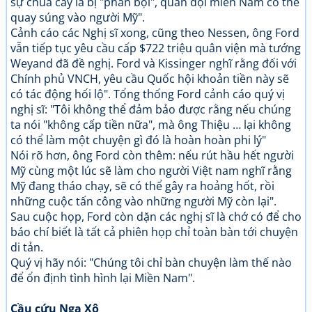
sự chua cay là bị "phản bội", quân đội miền Nam có thể
quay súng vào người Mỹ".
Cảnh cáo các Nghị sĩ xong, cũng theo Nessen, ông Ford
vẫn tiếp tục yêu cầu cấp $722 triệu quân viện mà tướng
Weyand đã đề nghị. Ford và Kissinger nghĩ rằng đối với
Chính phủ VNCH, yêu cầu Quốc hội khoản tiền này sẽ
có tác động hối lộ". Tổng thống Ford cảnh cáo quý vị
nghị sĩ: "Tôi không thể đảm bảo được rằng nếu chúng
ta nói "không cấp tiền nữa", mà ông Thiệu … lại không
có thể làm một chuyện gì đó là hoàn hoàn phi lý"
Nói rõ hơn, ông Ford còn thêm: nếu rút hầu hết người
Mỹ cùng một lúc sẽ làm cho người Việt nam nghĩ rằng
Mỹ đang tháo chạy, sẽ có thể gây ra hoảng hốt, rồi
những cuộc tấn công vào những người Mỹ còn lại".
Sau cuộc họp, Ford còn dặn các nghị sĩ là chớ có để cho
báo chí biết là tất cả phiên họp chỉ toàn bàn tới chuyện
di tản.
Quý vị hãy nói: "Chúng tôi chỉ bàn chuyện làm thế nào
để ổn định tình hình lại Miền Nam".
Cầu cứu Nga Xô