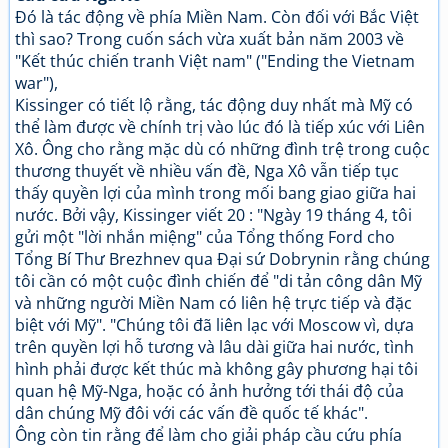
Đó là tác động về phía Miền Nam. Còn đối với Bắc Việt
thì sao? Trong cuốn sách vừa xuất bản năm 2003 về
"Kết thúc chiến tranh Việt nam" ("Ending the Vietnam
war"),
Kissinger có tiết lộ rằng, tác động duy nhất mà Mỹ có
thể làm được về chính trị vào lúc đó là tiếp xúc với Liên
Xô. Ông cho rằng mặc dù có những đình trệ trong cuộc
thương thuyết về nhiều vấn đề, Nga Xô vẫn tiếp tục
thấy quyền lợi của mình trong mối bang giao giữa hai
nước. Bởi vậy, Kissinger viết 20 : "Ngày 19 tháng 4, tôi
gửi một "lời nhắn miệng" của Tổng thống Ford cho
Tổng Bí Thư Brezhnev qua Đại sứ Dobrynin rằng chúng
tôi cần có một cuộc đình chiến để "di tản công dân Mỹ
và những người Miền Nam có liên hệ trực tiếp và đặc
biệt với Mỹ". "Chúng tôi đã liên lạc với Moscow vì, dựa
trên quyền lợi hỗ tương và lâu dài giữa hai nước, tình
hình phải được kết thúc mà không gây phương hại tôi
quan hệ Mỹ-Nga, hoặc có ảnh hưởng tới thái độ của
dân chúng Mỹ đôi với các vấn đề quốc tế khác".
Ông còn tin rằng để làm cho giải pháp cầu cứu phía