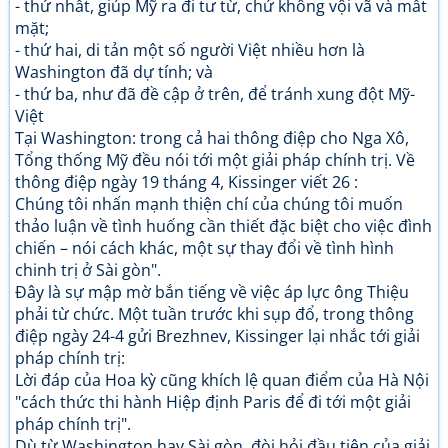
- thứ nhất, giúp Mỹ ra đi tư từ, chứ không vội vã và mất
mặt;
- thứ hai, di tản một số người Việt nhiều hơn là
Washington đã dự tính; và
- thứ ba, như đã đề cập ở trên, để tránh xung đột Mỹ-
Việt
Tại Washington: trong cả hai thông điệp cho Nga Xô,
Tổng thống Mỹ đều nói tới một giải pháp chính trị. Về
thông điệp ngày 19 tháng 4, Kissinger viết 26 :
Chúng tôi nhấn mạnh thiện chí của chúng tôi muốn
thảo luận về tình huống cần thiết đặc biệt cho việc đình
chiến – nói cách khác, một sự thay đổi về tình hình
chinh trị ở Sài gòn".
Đây là sự mập mờ bắn tiếng về việc áp lực ông Thiệu
phải từ chức. Một tuần trước khi sụp đổ, trong thông
điệp ngày 24-4 gửi Brezhnev, Kissinger lại nhắc tới giải
pháp chính trị:
Lời đáp của Hoa kỳ cũng khích lệ quan điểm của Hà Nội
"cách thức thi hành Hiệp định Paris để đi tới một giải
pháp chính trị".
Dù từ Washington hay Sài gòn, đòi hỏi đầu tiên của giải