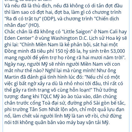
Và nếu đã là thù địch, nếu đã không có di tản đợt đầu
thì làm sao có đợt hai, đợt ba, làm gì có chương trình
"Ra đi có trật tự" (ODP), và chương trình "Chiến dịch
nhân đạo" (HO).
Chắc chắn là đã không có "Little Saigon" ở Nam Cali hay
Eden Center" ở vùng Washington D.C. Lịch sử Hoa kỳ sẽ
ghi lại: "Chính Miền Nam là kẻ phản bội, sát hại một
Đồng minh đã tiêu phí 150 tỷ đô la, hy sinh trên 53,000
mạng người để yểm trợ họ ròng rã hai mươi năm trời".
Ngày nay, người Mỹ sẽ nhìn người Miền Nam với con
mắt như thế nào? Nghĩ lại mà rùng mình! Như ông
Martin đã đánh giá tình hình lúc đó: "Nếu chỉ có một
việc gì bất ngờ xảy ra dù là nhỏ nhoi tới đâu, thì rất có
thể gây ra tình trạng vô cùng hỗn loạn!" Thử tưởng
tượng: đang khi TQLC Mỹ ào ào túa vào, dân chúng
chắn trước cổng Toà đại sứ, đường phố Sài gòn bế tắc,
phi trường Tân Sơn Nhất lộn xộn, chỉ một quả lựu đạn
nổ, làm chết vài người lính Mỹ là tan vỡ rồi, chứ đừng
nói tới không quân bắn vào máy bay vận tải Mỹ.