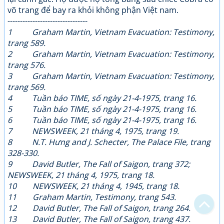
võ trang để bay ra khỏi không phận Việt nam.
--------------------------------
1 Graham Martin, Vietnam Evacuation: Testimony,
trang 589.
2 Graham Martin, Vietnam Evacuation: Testimony,
trang 576.
3 Graham Martin, Vietnam Evacuation: Testimony,
trang 569.
4 Tuần báo TIME, số ngày 21-4-1975, trang 16.
5 Tuần báo TIME, số ngày 21-4-1975, trang 16.
6 Tuần báo TIME, số ngày 21-4-1975, trang 16.
7 NEWSWEEK, 21 tháng 4, 1975, trang 19.
8 N.T. Hưng and J. Schecter, The Palace File, trang
Bạn bị lạc trong Thi Viện vì có nội dung quá đồ sộ?
328-330.
9 David Butler, The Fall of Saigon, trang 372;
Chỉ dẫn làm quen
NEWSWEEK, 21 tháng 4, 1975, trang 18.
10 NEWSWEEK, 21 tháng 4, 1945, trang 18.
Xem sau
11 Graham Martin, Testimony, trang 543.
12 David Butler, The Fall of Saigon, trang 264.
Không hiện lại
13 David Butler, The Fall of Saigon, trang 437.