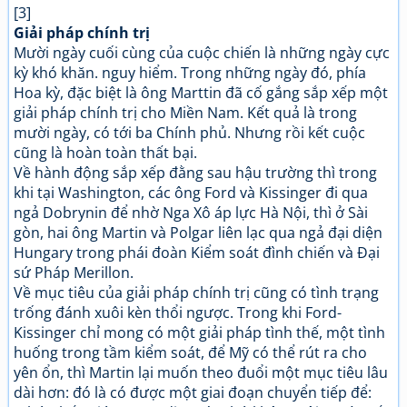
[3]
Giải pháp chính trị
Mười ngày cuối cùng của cuộc chiến là những ngày cực
kỳ khó khăn. nguy hiểm. Trong những ngày đó, phía
Hoa kỳ, đặc biệt là ông Marttin đã cố gắng sắp xếp một
giải pháp chính trị cho Miền Nam. Kết quả là trong
mười ngày, có tới ba Chính phủ. Nhưng rồi kết cuộc
cũng là hoàn toàn thất bại.
Về hành động sắp xếp đằng sau hậu trường thì trong
khi tại Washington, các ông Ford và Kissinger đi qua
ngả Dobrynin để nhờ Nga Xô áp lực Hà Nội, thì ở Sài
gòn, hai ông Martin và Polgar liên lạc qua ngả đại diện
Hungary trong phái đoàn Kiểm soát đình chiến và Đại
sứ Pháp Merillon.
Về mục tiêu của giải pháp chính trị cũng có tình trạng
trống đánh xuôi kèn thổi ngược. Trong khi Ford-
Kissinger chỉ mong có một giải pháp tình thế, một tình
huống trong tầm kiểm soát, để Mỹ có thể rút ra cho
yên ổn, thì Martin lại muốn theo đuổi một mục tiêu lâu
dài hơn: đó là có được một giai đoạn chuyển tiếp để: