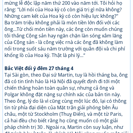
mừng lễ độc lập năm thứ 200 vào năm tới. Tôi hỏi họ
rằng: "Lời nói của Hoa kỳ có còn giá trị gì nữa không?
Những cam kết của Hoa kỳ có còn hiệu lực không?"
Ba trăm triệu không phải là món tiền lớn đối với các
ông…Từ chối món tiền này, các ông còn muốn chúng
tôi thắng Cộng sản hay ngăn chặn làn sóng xâm lăng
của Cộng sản - là công việc rnà các ông đã không làm
nổi trong suốt sáu năm trường với quân đội và chi phí
khổng lồ của Hoa kỳ. Thật là phi lý...“
Bắc Việt đổi ý đêm 27 tháng 4
Tại Sài gòn, theo Đại sứ Martin, tuy là hồi tháng ba, ông
đã có tin tình háo là Hà Nội đã quyết định đi tới một
chiến thắng hoàn toàn quân sự, nhưng cả ông và
Polgar không đặt nặng sự chính xác của bản tin này.
Theo ông, lý do là vì cũng cùng một lúc đó, lại có thông
tin từ phía đại diện của Mặt trận giải phóng bên Âu
châu, một từ Stockholm (Thuỵ Điển), và một từ Paris,
cả hai đều cho biết rằng họ cũng muốn có một giải
pháp chính trị 30 . Ngoài ra, Martin còn suy luận, như