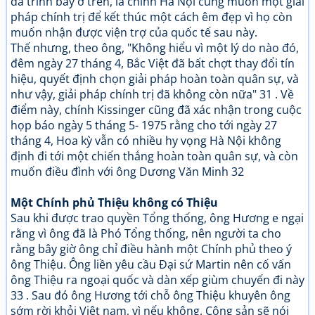
đã trình bày ở trên, là chính Hà Nội cũng muốn một giải
pháp chính trị để kết thúc một cách êm đẹp vì họ còn
muốn nhận được viện trợ của quốc tế sau này.
Thế nhưng, theo ông, "Không hiểu vì một lý do nào đó,
đêm ngày 27 tháng 4, Bắc Việt đã bất chợt thay đổi tín
hiệu, quyết định chọn giải pháp hoàn toàn quân sự, và
như vậy, giải pháp chính trị đã không còn nữa" 31 . Về
điểm này, chính Kissinger cũng đã xác nhận trong cuộc
họp báo ngày 5 tháng 5- 1975 rằng cho tới ngày 27
tháng 4, Hoa kỳ vẫn có nhiều hy vọng Hà Nội không
định đi tới một chiến thắng hoàn toàn quân sự, và còn
muốn điều đình với ông Dương Văn Minh 32
Một Chính phủ Thiệu không có Thiệu
Sau khi được trao quyền Tổng thống, ông Hương e ngại
rằng vì ông đã là Phó Tổng thống, nên người ta cho
rằng bây giờ ông chỉ điều hành một Chính phủ theo ý
ông Thiệu. Ông liền yêu cầu Đại sứ Martin nên cố vấn
ông Thiệu ra ngoại quốc và dàn xếp giùm chuyến đi này
33 . Sau đó ông Hương tới chỗ ông Thiệu khuyên ông
sớm rời khỏi Việt nam, vì nếu không, Cộng sản sẽ nói