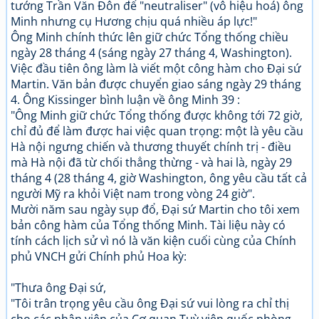
tướng Trần Văn Đôn để "neutraliser" (vô hiệu hoá) ông
Minh nhưng cụ Hương chịu quá nhiều áp lực!"
Ông Minh chính thức lên giữ chức Tổng thống chiều
ngày 28 tháng 4 (sáng ngày 27 tháng 4, Washington).
Việc đầu tiên ông làm là viết một công hàm cho Đại sứ
Martin. Văn bản được chuyển giao sáng ngày 29 tháng
4. Ông Kissinger bình luận về ông Minh 39 :
"Ông Minh giữ chức Tổng thống được không tới 72 giờ,
chỉ đủ để làm được hai việc quan trọng: một là yêu cầu
Hà nội ngưng chiến và thương thuyết chính trị - điều
mà Hà nội đã từ chối thẳng thừng - và hai là, ngày 29
tháng 4 (28 tháng 4, giờ Washington, ông yêu cầu tất cả
người Mỹ ra khỏi Việt nam trong vòng 24 giờ".
Mười năm sau ngày sụp đổ, Đại sứ Martin cho tôi xem
bản công hàm của Tổng thống Minh. Tài liệu này có
tính cách lịch sử vì nó là văn kiện cuối cùng của Chính
phủ VNCH gửi Chính phủ Hoa kỳ:
"Thưa ông Đại sứ,
"Tôi trân trọng yêu cầu ông Đại sứ vui lòng ra chỉ thị