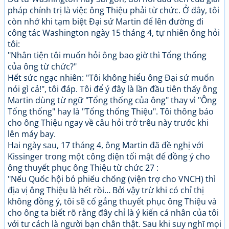
pháp chính trị là việc ông Thiệu phải từ chức. Ở đây, tôi
còn nhớ khi tạm biệt Đại sứ Martin để lên đường đi
công tác Washington ngày 15 tháng 4, tự nhiên ông hỏi
tôi:
"Nhân tiện tôi muốn hỏi ông bao giờ thì Tổng thống
của ông từ chức?"
Hết sức ngạc nhiên: "Tôi không hiểu ông Đại sứ muốn
nói gì cả!", tôi đáp. Tôi để ý đây là lần đầu tiên thấy ông
Martin dùng từ ngữ "Tổng thống của ông" thay vì "Ông
Tổng thống" hay là "Tổng thống Thiệu". Tôi thông báo
cho ông Thiệu ngay về câu hỏi trở trêu này trước khi
lên máy bay.
Hai ngày sau, 17 tháng 4, ông Martin đã đề nghị với
Kissinger trong một công điện tối mật để đồng ý cho
ông thuyết phục ông Thiệu từ chức 27 :
"Nếu Quốc hội bỏ phiếu chống (viện trợ cho VNCH) thì
địa vị ông Thiệu là hết rồi… Bởi vậy trừ khi có chỉ thị
không đồng ý, tôi sẽ cố gắng thuyết phục ông Thiệu và
cho ông ta biết rõ rằng đây chỉ là ý kiến cá nhân của tôi
với tư cách là người bạn chân thật. Sau khi suy nghĩ mọi