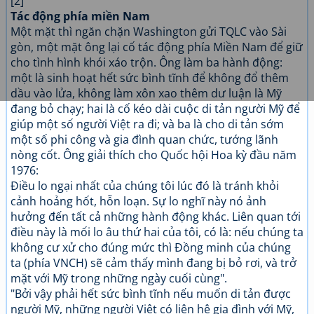
[2]
Tác động phía miền Nam
Một mặt thì ngăn chặn Washington gửi TQLC vào Sài
gòn, một mặt ông lại cố tác động phía Miền Nam để giữ
cho tình hình khói xáo trộn. Ông làm ba hành động:
một là sinh hoạt hết sức bình tĩnh để không đổ thêm
dầu vào lửa, không làm xôn xao thêm dư luận là Mỹ
đang bỏ chạy; hai là cố kéo dài cuộc di tản người Mỹ để
giúp một số người Việt ra đi; và ba là cho di tản sớm
một số phi công và gia đình quan chức, tướng lãnh
nòng cốt. Ông giải thích cho Quốc hội Hoa kỳ đầu năm
1976:
Điều lo ngại nhất của chúng tôi lúc đó là tránh khỏi
cảnh hoảng hốt, hỗn loạn. Sự lo nghĩ này nó ảnh
hưởng đến tất cả những hành động khác. Liên quan tới
điều này là mối lo âu thứ hai của tôi, có là: nếu chúng ta
không cư xử cho đúng mức thì Đồng minh của chúng
ta (phía VNCH) sẽ cảm thấy mình đang bị bỏ rơi, và trở
mặt với Mỹ trong những ngày cuối cùng".
"Bởi vậy phải hết sức bình tĩnh nếu muốn di tản được
người Mỹ, những người Việt có liên hệ gia đình với Mỹ,