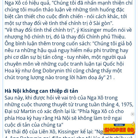
Nga Xô có hiệu quả, "Chúng tôi đã nhấn mạnh thiện chí
chúng tôi muốn thảo luận về những tình huống đặc
biệt cần thiết cho cuộc đình chiến - nói cách khác, tới
một sự thay đổi về tình thế chính trị ở Sài gòn".
"Về thay đổi tình thế chính trị", ý Kissinger muốn nói về
nhượng hộ chính trị, đó là thay đổi Chính phủ Thiệu.
Ông bình luận thêm trong cuốn sách: "Chúng tôi giả bộ
nêu ra những hậu quá nguy hiểm nếu phi trường hay
phi cơ dân sự bị tấn công - tuy nhiên, một người quá
chuyên môn về những cuộc tranh luận tại Quốc hội
Hoa kỳ như ông Dobrynin thì cũng chẳng thấy một
chút trọng lượng nào trong lời hăm doạ ấy" 21 .
Hà Nội không can thiệp di tản
Sau này, khi được hỏi về vai trò của Nga Xô trong
những cuộc thương thuyết từ trung tuần tháng 4, 1975,
Đại sứ Martin có xác định lại là: "Phía Nga Xô có cho
phía Hoa kỳ hay rằng Hà Nội sẽ không làm trở ngại
cuộc di tản của chúng ta"
Về thái độ của Liên Xô, Kissinger kể lại: "Ngày 24 tháng