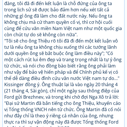
đàng, tôi đã đi đến kết luận là chỗ đứng của ông ta
trong lịch sử sẽ được bảo đảm hơn nếu xét tất cả
những gì ông đã làm cho đất nước này. Nếu ông ta
không chịu mà cứ tham quyền cố vị, thì cơ hội cuối
cùng để cứu vãn miền Nam Việt nam như một quốc gia
còn chút tự do sẽ không còn nữa".
"Tôi sẽ cho ông Thiệu rõ tôi đã đi đến một kết luận vô
tư là nếu ông ta không chịu xuống thì các tướng lãnh
dưới quyền ông sẽ bắt buộc ông làm điều này"; "Có
một cách rút lui êm đẹp và trang trọng nhất là tự ý ông
từ chức, và nói cho đồng bào biết rằng ông phải làm
như vậy để bảo vệ hiến pháp và để Chính phủ kế vị có
thể dễ dàng điều đình cứu vãn nước Việt nam tự do…"
Kissinger đồng ý. Ông thuật lại là vào ngày 20 tháng 4
(21 tháng 4, Sài gòn), chỉ một ngày sau thông điệp của
Ford gửi Brezhnev, và trong khi chờ đợi Nga Xô trả lời:
"Đại sứ Martin đã bắn tiếng cho ông Thiệu, khuyến cáo
vị Tổng thống VNCH nên từ chức. Ông Martin đã cố nói
như đây chỉ là theo ý riêng cá nhân của ông, nhưng
thực ra thì sự vận động này đã được Tổng thống Ford