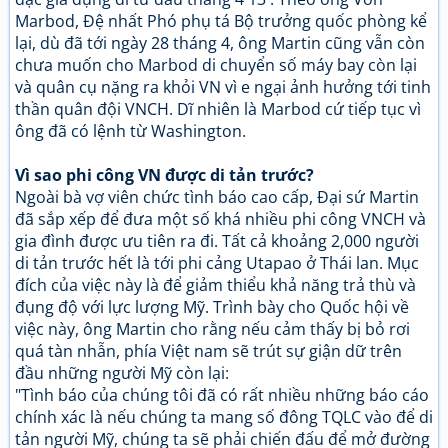
Marbod, Đệ nhất Phó phụ tá Bộ trưởng quốc phòng kể
lại, dù đã tới ngày 28 tháng 4, ông Martin cũng vẫn còn
chưa muốn cho Marbod di chuyển số máy bay còn lại
và quân cụ nặng ra khỏi VN vì e ngại ảnh hưởng tới tinh
thần quân đội VNCH. Dĩ nhiên là Marbod cứ tiếp tục vì
ông đã có lệnh từ Washington.
Vì sao phi công VN được di tản trước?
Ngoài bà vợ viên chức tình báo cao cấp, Đại sứ Martin
đã sắp xếp để đưa một số khá nhiều phi công VNCH và
gia đình được ưu tiên ra đi. Tất cả khoảng 2,000 người
di tản trước hết là tới phi cảng Utapao ở Thái lan. Mục
đích của việc này là để giảm thiểu khả năng trả thù và
đụng độ với lực lượng Mỹ. Trình bày cho Quốc hội về
việc này, ông Martin cho rằng nếu cảm thấy bị bỏ rơi
quá tàn nhẫn, phía Việt nam sẽ trút sự giận dữ trên
đầu những người Mỹ còn lại:
"Tình báo của chúng tôi đã có rất nhiều những báo cáo
chính xác là nếu chúng ta mang số đông TQLC vào để di
tản người Mỹ, chúng ta sẽ phải chiến đấu để mở đường