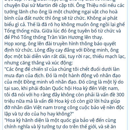
chuyện Đại sứ Martin đề cập tới. Ông Thiệu nói nếu các
tướng lãnh cho ông là một chướng ngại vật cho hoà
bình của đất nước thì ông sẽ từ chức. Không ai phát
biểu gì cả. Thế là đã rõ họ không muốn ông ngồi lại ghế
Tổng thống nữa. Giữa lúc đó ông tuyên bố từ chức và
để Phó Tổng thống Trần Văn Hương lên thay.
Họp xong, ông lên đài truyền hình thông báo quyết
định từ chức. Lòng đầy cay đắng với Đồng minh, ông
đọc một bài diễn văn rất dài, tuy rời rạc, thiếu mạch lạc,
nhưng căng thẳng và xúc động:
"Các ông để chiến sĩ của chúng tôi chết đuối dưới làn
mưa đạn của địch. Đó là một hành động vô nhân đạo
của một Đồng minh vô nhân đạo. Đó cũng là một lý do
tại sao, khi phái đoàn Quốc hội Hoa kỳ đến Việt nam,
tôi đã nói với họ rằng đây không còn phải là vấn đề 300
triệu nữa mà là vấn đề Hoa kỳ có còn giữ lời hứa giúp
đỡ nhân dân Việt nam trong công cuộc bảo vệ nền độc
lập và tự do của họ hay không?"
"Hoa kỳ hãnh diện là một quốc gia bảo vệ đến cùng
chính nghĩa và lý tưởng tự do trên thế giới, và sẽ ăn