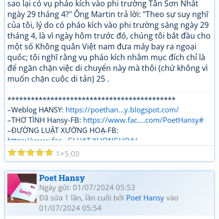
sao lại có vụ pháo kích vào phi trường Tân Sơn Nhất
ngày 29 tháng 4?" Ông Martin trả lời: "Theo sự suy nghĩ
của tôi, lý do có pháo kích vào phi trường sáng ngày 29
tháng 4, là vì ngày hôm trước đó, chúng tôi bắt đầu cho
một số Không quân Việt nam đưa máy bay ra ngoại
quốc; tôi nghĩ rằng vụ pháo kích nhằm mục đích chỉ là
để ngăn chặn việc di chuyển này mà thôi (chứ không vì
muốn chặn cuộc di tản) 25 .
*******************************************
–Weblog HANSY:
https://poethan...y.blogspot.com/
–THƠ TÌNH Hansy-FB:
https://www.fac....com/PoetHansy#
–ĐƯỜNG LUẬT XƯỚNG HOẠ-FB:
https://www.fac...GLUAT.XUONGHOA/
☆
☆
☆
☆
☆
1
5.00
Poet Hansy
Ngày gửi: 01/07/2024 05:53
Đã sửa 1 lần, lần cuối bởi
Poet Hansy
vào
01/07/2024 05:54