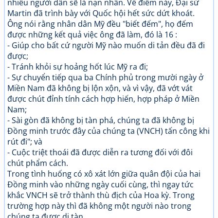
nhiêu người dân sẽ là nạn nhân. Về điểm này, Đại sứ
Martin đã trình bày với Quốc hội hết sức dứt khoát.
Ông nói rằng nhân dân Mỹ đều "biết đếm", họ đếm
được những kết quả việc ông đã làm, đó là 16 :
- Giúp cho bất cứ người Mỹ nào muốn di tản đều đã đi
được;
- Tránh khỏi sự hoảng hốt lúc Mỹ ra đi;
- Sự chuyển tiếp qua ba Chính phủ trong mười ngày ở
Miền Nam đã không bị lộn xộn, và vì vậy, đã vớt vát
được chút đỉnh tính cách hợp hiến, hợp pháp ở Miền
Nam;
- Sài gòn đã không bị tàn phá, chúng ta đã không bị
Đồng minh trước đây của chúng ta (VNCH) tấn công khi
rút đi"; và
- Cuộc triệt thoái đã được diễn ra tương đối với đôi
chút phẩm cách.
Trong tình huống có xô xát lớn giữa quân đội của hai
Đồng minh vào những ngày cuối cùng, thì ngay tức
khắc VNCH sẽ trở thành thù địch của Hoa kỳ. Trong
trường hợp này thì đã không một người nào trong
chúng ta được di tàn.