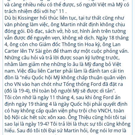
và càng nhiều nếu có thể được, số người Việt mà Mỹ có
trách nhiệm đối với họ" 11 .
Dù bị Kissinger hối thúc liên tục, tại tư thất cũng như
văn phòng làm việc, ông Martin nhất định không chịu
đóng gói. Đồ đạc, sách vở, hồ sơ, hình ảnh trên tường
vẫn được để nguyên vẹn, không xê dịch. Ngày 18 tháng
4, ông còn cho Giám đốc Thông tin Hoa kỳ, ông Lan
Carter lên TV Sài gòn để tham dự một cuộc phỏng vấn.
Những câu hỏi và trả lời được soạn kỹ lưỡng trước,
nhằm làm giảm nhẹ những lo âu là Mỹ đang bỏ Việt
nam. Việc đầu liên Carter phải làm là đánh tan cái tin
đồn là "nếu Quốc hội Mỹ không chấp thuận quân viện
cho VN vào hạn chót như Tổng thống Ford đã đặt ra
(đó là 19-4), thì toàn bộ người Mỹ sẽ được di tản".
Tôi còn nhớ là ngày 11 tháng 4, sau khi ông Ford ấn
định ngày 19 tháng 4 là ngày Quốc hội phải quyết định
có hay không cấp quân viện phụ trội cho VNCH, toàn
bộ Nội các hết sức xôn xao. Ông Thiệu cũng hỏi tôi tại
sao lại là ngày 19-4? Tôi trả lời là thực sự tôi cũng không
hiểu. Sau đó tôi tới Đại sứ Martin hỏi, ông nói lơ mơ là