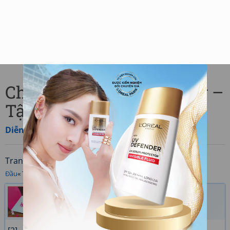
Chủ đề: Bình thơ – Hansy –
Tập 2 - Trang 12
Diễn đàn
»
Thảo luận chung
»
Thảo luận chung
Trang
/22 (214 bài viết)
Đầu
«
Trước
‹ ... [
10
] [
11
] [
12
] [
13
] [
14
] ... ›
Sau
»
Cuối
Poet Hansy
Ngày gửi: 29/06/2024 15:23