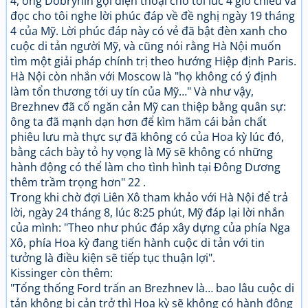
4, ông Dobrynin gọi điện thoại cho tôi lúc 4 giờ chiều và
đọc cho tôi nghe lời phúc đáp về đề nghị ngày 19 tháng
4 của Mỹ. Lời phúc đáp này có vẻ đã bật đèn xanh cho
cuộc di tản người Mỹ, và cũng nói rằng Hà Nội muốn
tìm một giải pháp chính trị theo hướng Hiệp định Paris.
Hà Nội còn nhắn với Moscow là "họ không có ý định
làm tổn thương tới uy tín của Mỹ…" Và như vậy,
Brezhnev đã cố ngăn cản Mỹ can thiệp bằng quân sự:
ông ta đã mạnh dạn hơn để kìm hãm cái bản chất
phiêu lưu mà thực sự đã không có của Hoa kỳ lúc đó,
bằng cách bày tỏ hy vọng là Mỹ sẽ không có những
hành động có thể làm cho tình hình tại Đông Dương
thêm trầm trọng hơn" 22 .
Trong khi chờ đợi Liên Xô tham khảo với Hà Nội để trả
lời, ngày 24 tháng 8, lúc 8:25 phút, Mỹ đáp lại lời nhắn
của mình: "Theo như phúc đáp xây dựng của phía Nga
Xô, phía Hoa kỳ đang tiến hành cuộc di tản với tin
tưởng là điều kiện sẽ tiếp tục thuận lợi".
Kissinger còn thêm:
"Tổng thống Ford trấn an Brezhnev là… bao lâu cuộc di
tản không bị cản trở thì Hoa kỳ sẽ không có hành động