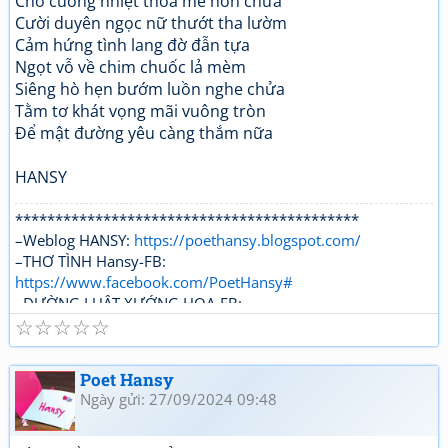
Cho cuồng nhiệt thoả mê hồn chứa
Cười duyên ngọc nữ thướt tha lườm
Cảm hứng tình lang đờ đẫn tựa
Ngọt vỗ về chim chuốc lả mèm
Siêng hò hẹn bướm luồn nghe chửa
Tằm tơ khát vọng mãi vuông tròn
Để mật đường yêu càng thắm nữa
HANSY
*******************************************
–Weblog HANSY:
https://poethansy.blogspot.com/
–THƠ TÌNH Hansy-FB:
https://www.facebook.com/PoetHansy#
–ĐƯỜNG LUẬT XƯỚNG HOẠ-FB:
☆
☆
☆
☆
☆
https://www.facebook.com/...roups/DUONGLUAT.XUONGH
OA/
Poet Hansy
Ngày gửi: 27/09/2024 09:48