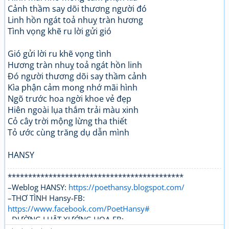
Cảnh thầm say dõi thương người đó
Linh hồn ngát toả nhuỵ tràn hương
Tình vọng khẽ ru lời gửi gió
Gió gửi lời ru khẽ vọng tình
Hương tràn nhuỵ toả ngát hồn linh
Đó người thương dõi say thầm cảnh
Kìa phận cảm mong nhớ mãi hình
Ngõ trước hoa ngời khoe vẻ đẹp
Hiên ngoài lụa thắm trải màu xinh
Cỏ cây trời mộng lừng tha thiết
Tỏ ước cùng trăng dụ dẫn mình
HANSY
*******************************************
–Weblog HANSY:
https://poethansy.blogspot.com/
–THƠ TÌNH Hansy-FB:
https://www.facebook.com/PoetHansy#
–ĐƯỜNG LUẬT XƯỚNG HOẠ-FB: