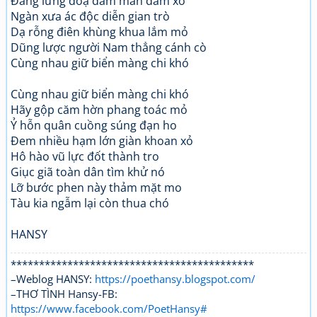
Đằng lưng doạ dẫm màn đâm xỏ
Ngàn xưa ác độc diễn gian trò
Dạ rỗng điên khùng khua lắm mỏ
Dũng lược người Nam thẳng cánh cò
Cùng nhau giữ biển màng chi khó
Cùng nhau giữ biển màng chi khó
Hãy gộp căm hờn phang toác mỏ
Ỷ hỗn quân cuồng súng đạn ho
Đem nhiều hạm lớn giàn khoan xỏ
Hô hào vũ lực đốt thành tro
Giục giã toàn dân tìm khử nó
Lỡ bước phen này thảm mặt mo
Tàu kia ngẫm lại còn thua chó
HANSY
*******************************************
–Weblog HANSY:
https://poethansy.blogspot.com/
–THƠ TÌNH Hansy-FB:
https://www.facebook.com/PoetHansy#