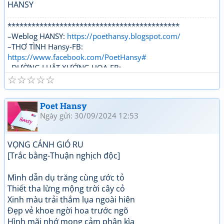
HANSY
*******************************************
–Weblog HANSY:
https://poethansy.blogspot.com/
–THƠ TÌNH Hansy-FB:
https://www.facebook.com/PoetHansy#
–ĐƯỜNG LUẬT XƯỚNG HOẠ-FB:
☆
☆
☆
☆
☆
https://www.facebook.com/...roups/DUONGLUAT.XUONGH
OA/
Poet Hansy
Ngày gửi: 30/09/2024 12:53
VỌNG CÁNH GIÓ RU
[Trắc bằng-Thuận nghịch độc]
Mình dẫn dụ trăng cùng ước tỏ
Thiết tha lừng mộng trời cây cỏ
Xinh màu trải thắm lụa ngoài hiên
Đẹp vẻ khoe ngời hoa trước ngõ
Hình mãi nhớ mong cảm phận kìa