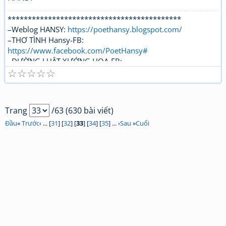
*******************************************
–Weblog HANSY:
https://poethansy.blogspot.com/
–THƠ TÌNH Hansy-FB:
https://www.facebook.com/PoetHansy#
–ĐƯỜNG LUẬT XƯỚNG HOẠ-FB:
☆
☆
☆
☆
☆
https://www.facebook.com/...roups/DUONGLUAT.XUONGH
OA/
Trang
/63 (630 bài viết)
Đầu
«
Trước
‹ ... [
31
] [
32
] [
33
] [
34
] [
35
] ... ›
Sau
»
Cuối