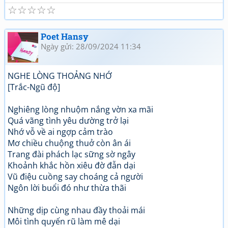
☆
☆
☆
☆
☆
https://www.facebook.com/...roups/DUONGLUAT.XUONGH
OA/
Poet Hansy
Ngày gửi: 28/09/2024 11:34
NGHE LÒNG THOẢNG NHỚ
[Trắc-Ngũ độ]
Nghiêng lòng nhuộm nắng vờn xa mãi
Quá vãng tình yêu dường trở lại
Nhớ vỗ về ai ngợp cảm trào
Mơ chiều chuộng thuở còn ân ái
Trang đài phách lạc sững sờ ngây
Khoảnh khắc hồn xiêu đờ đẫn dại
Vũ điệu cuồng say choáng cả người
Ngôn lời buổi đó như thừa thãi
Những dịp cùng nhau đầy thoải mái
Môi tình quyến rũ làm mê dại