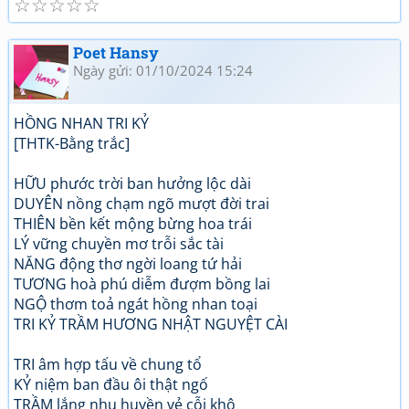
☆
☆
☆
☆
☆
https://www.facebook.com/...roups/DUONGLUAT.XUONGH
OA/
Poet Hansy
Ngày gửi: 01/10/2024 15:24
HỒNG NHAN TRI KỶ
[THTK-Bằng trắc]
HỮU phước trời ban hưởng lộc dài
DUYÊN nồng chạm ngõ mượt đời trai
THIÊN bền kết mộng bừng hoa trái
LÝ vững chuyền mơ trỗi sắc tài
NĂNG động thơ ngời loang tứ hải
TƯƠNG hoà phú diễm đượm bồng lai
NGỘ thơm toả ngát hồng nhan toại
TRI KỶ TRẦM HƯƠNG NHẬT NGUYỆT CÀI
TRI âm hợp tấu về chung tổ
KỶ niệm ban đầu ôi thật ngố
TRẦM lắng nhu huyền vẻ cỗi khô