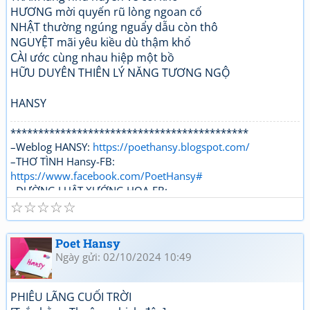
HƯƠNG mời quyến rũ lòng ngoan cố
NHẬT thường ngúng nguẩy dẫu còn thô
NGUYỆT mãi yêu kiều dù thậm khổ
CÀI ước cùng nhau hiệp một bồ
HỮU DUYÊN THIÊN LÝ NĂNG TƯƠNG NGỘ
HANSY
*******************************************
–Weblog HANSY:
https://poethansy.blogspot.com/
–THƠ TÌNH Hansy-FB:
https://www.facebook.com/PoetHansy#
–ĐƯỜNG LUẬT XƯỚNG HOẠ-FB:
☆
☆
☆
☆
☆
https://www.facebook.com/...roups/DUONGLUAT.XUONGH
OA/
Poet Hansy
Ngày gửi: 02/10/2024 10:49
PHIÊU LÃNG CUỐI TRỜI