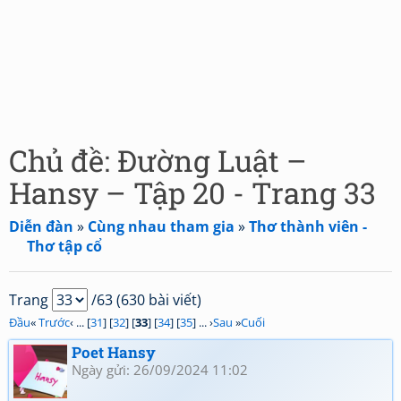
Chủ đề: Đường Luật –
Hansy – Tập 20 - Trang 33
Diễn đàn
»
Cùng nhau tham gia
»
Thơ thành viên -
Thơ tập cổ
Trang
/63 (630 bài viết)
Đầu
«
Trước
‹ ... [
31
] [
32
] [
33
] [
34
] [
35
] ... ›
Sau
»
Cuối
Poet Hansy
Ngày gửi: 26/09/2024 11:02