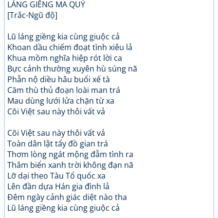
LÁNG GIỀNG MA QUỶ
[Trắc-Ngũ độ]
Lũ láng giềng kia cùng giuộc cả
Khoan dầu chiếm đoạt tình xiêu lả
Khua mồm nghĩa hiệp rót lời ca
Bực cảnh thường xuyên hù súng nã
Phẫn nộ diều hâu buổi xế tà
Căm thù thủ đoạn loài man trá
Mau dùng lưới lửa chặn từ xa
Cõi Việt sau này thôi vất vả
Cõi Việt sau này thôi vất vả
Toàn dân lật tẩy đồ gian trá
Thơm lòng ngát mộng đẫm tình ra
Thắm biển xanh trời không đạn nã
Lỡ dại theo Tàu Tổ quốc xa
Lên đần dựa Hán gia đình lả
Đêm ngày cảnh giác diệt nào tha
Lũ láng giềng kia cùng giuộc cả