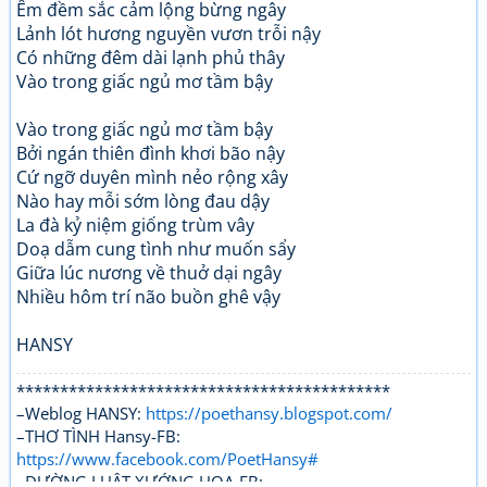
Êm đềm sắc cảm lộng bừng ngây
Lảnh lót hương nguyền vươn trỗi nậy
Có những đêm dài lạnh phủ thây
Vào trong giấc ngủ mơ tầm bậy
Vào trong giấc ngủ mơ tầm bậy
Bởi ngán thiên đình khơi bão nậy
Cứ ngỡ duyên mình nẻo rộng xây
Nào hay mỗi sớm lòng đau dậy
La đà kỷ niệm giống trùm vây
Doạ dẫm cung tình như muốn sẩy
Giữa lúc nương về thuở dại ngây
Nhiều hôm trí não buồn ghê vậy
HANSY
*******************************************
–Weblog HANSY:
https://poethansy.blogspot.com/
–THƠ TÌNH Hansy-FB:
https://www.facebook.com/PoetHansy#
–ĐƯỜNG LUẬT XƯỚNG HOẠ-FB: