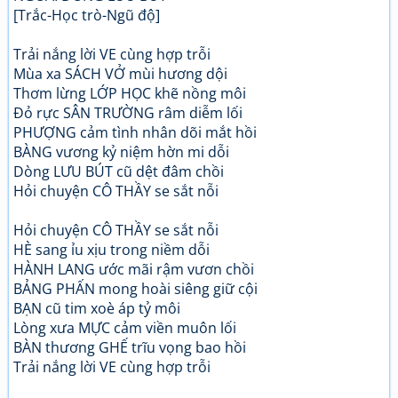
[Trắc-Học trò-Ngũ độ]
Trải nắng lời VE cùng hợp trỗi
Mùa xa SÁCH VỞ mùi hương dội
Thơm lừng LỚP HỌC khẽ nồng môi
Đỏ rực SÂN TRƯỜNG râm diễm lối
PHƯỢNG cảm tình nhân dõi mắt hồi
BÀNG vương kỷ niệm hờn mi dỗi
Dòng LƯU BÚT cũ dệt đâm chồi
Hỏi chuyện CÔ THẦY se sắt nỗi
Hỏi chuyện CÔ THẦY se sắt nỗi
HÈ sang ỉu xịu trong niềm dỗi
HÀNH LANG ước mãi rậm vươn chồi
BẢNG PHẤN mong hoài siêng giữ cội
BẠN cũ tim xoè áp tỷ môi
Lòng xưa MỰC cảm viền muôn lối
BÀN thương GHẾ trĩu vọng bao hồi
Trải nắng lời VE cùng hợp trỗi