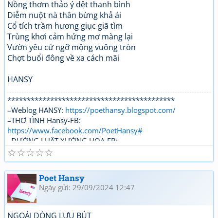
Nồng thơm thảo ý dệt thanh bình
Diễm nuột nà thân bừng khả ái
Cổ tích trầm hương giục giã tìm
Trùng khơi cảm hứng mơ màng lại
Vườn yêu cứ ngỡ mộng vuông tròn
Chợt buổi đông về xa cách mãi
HANSY
*******************************************
–Weblog HANSY:
https://poethansy.blogspot.com/
–THƠ TÌNH Hansy-FB:
https://www.facebook.com/PoetHansy#
–ĐƯỜNG LUẬT XƯỚNG HOẠ-FB:
☆
☆
☆
☆
☆
https://www.facebook.com/...roups/DUONGLUAT.XUONGH
OA/
Poet Hansy
Ngày gửi: 29/09/2024 12:47
NGOÁI DÒNG LƯU BÚT