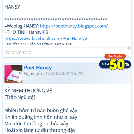
HANSY
*******************************************
–Weblog HANSY:
https://poethansy.blogspot.com/
–THƠ TÌNH Hansy-FB:
https://www.facebook.com/PoetHansy#
–ĐƯỜNG LUẬT XƯỚNG HOẠ-FB:
☆
☆
☆
☆
☆
https://www.facebook.com/...roups/DUONGLUAT.XUONGH
OA/
Poet Hansy
Ngày gửi: 27/09/2024 15:29
KỶ NIỆM THƯƠNG VỀ
[Trắc-Ngũ độ]
Nhiều hôm trí não buồn ghê vậy
Khiến quãng linh hồn như bị sẩy
Mãi ước tim lòng rụi bủa vây
Hoài xin lãng tử dìu thương dậy