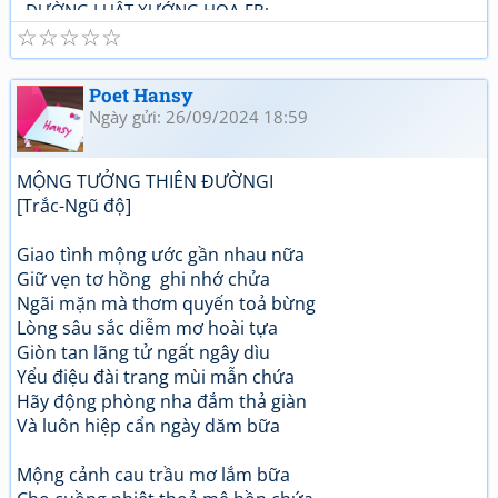
–ĐƯỜNG LUẬT XƯỚNG HOẠ-FB:
☆
☆
☆
☆
☆
https://www.facebook.com/...roups/DUONGLUAT.XUONGH
OA/
Poet Hansy
Ngày gửi: 26/09/2024 18:59
MỘNG TƯỞNG THIÊN ĐƯỜNGI
[Trắc-Ngũ độ]
Giao tình mộng ước gần nhau nữa
Giữ vẹn tơ hồng ghi nhớ chửa
Ngãi mặn mà thơm quyến toả bừng
Lòng sâu sắc diễm mơ hoài tựa
Giòn tan lãng tử ngất ngây dìu
Yểu điệu đài trang mùi mẫn chứa
Hãy động phòng nha đắm thả giàn
Và luôn hiệp cẩn ngày dăm bữa
Mộng cảnh cau trầu mơ lắm bữa