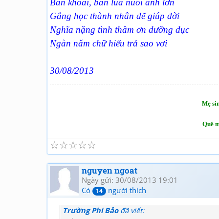
Bán khoai, bán lúa nuôi anh lớn
Gắng học thành nhân để giúp đời
Nghĩa nặng tình thâm ơn dưỡng dục
Ngàn năm chữ hiếu trả sao vơi
30/08/2013
Mẹ sin
Quê m
☆
☆
☆
☆
☆
nguyen ngoat
Ngày gửi: 30/08/2013 19:01
Có
người thích
14
Trường Phi Bảo
đã viết: