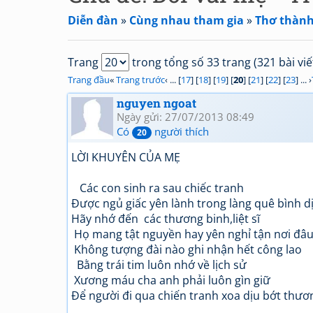
Diễn đàn
»
Cùng nhau tham gia
»
Thơ thành
Trang
trong tổng số 33 trang (321 bài viế
Trang đầu
«
Trang trước
‹ ... [
17
] [
18
] [
19
] [
20
] [
21
] [
22
] [
23
] ... ›
nguyen ngoat
Ngày gửi: 27/07/2013 08:49
Có
người thích
20
LỜI KHUYÊN CỦA MẸ
Các con sinh ra sau chiếc tranh
Được ngủ giấc yên lành trong làng quê bình d
Hãy nhớ đến các thương binh,liệt sĩ
Họ mang tật nguyền hay yên nghỉ tận nơi đâ
Không tượng đài nào ghi nhận hết công lao
Bằng trái tim luôn nhớ về lịch sử
Xương máu cha anh phải luôn gìn giữ
Để người đi qua chiến tranh xoa dịu bớt thươ