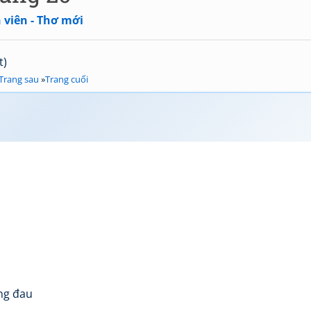
 viên - Thơ mới
t)
Trang sau
»
Trang cuối
ị
u
ng đau