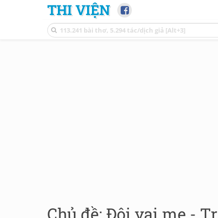
THI VIỆN
Chủ đề: Đôi vai mẹ - T