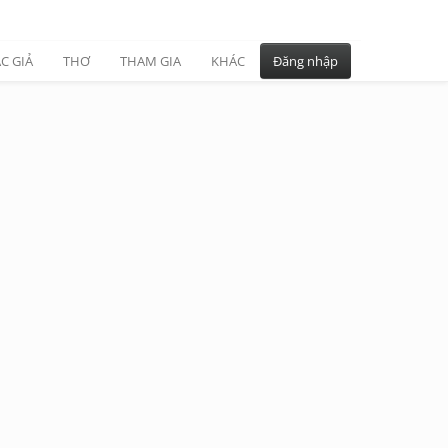
C GIẢ
THƠ
THAM GIA
KHÁC
Đăng nhập