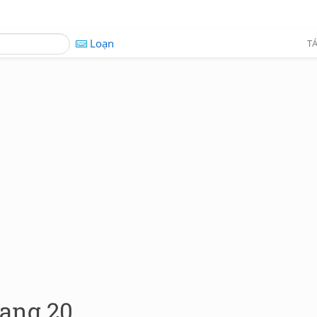
Loạn
TÁ
rang 20