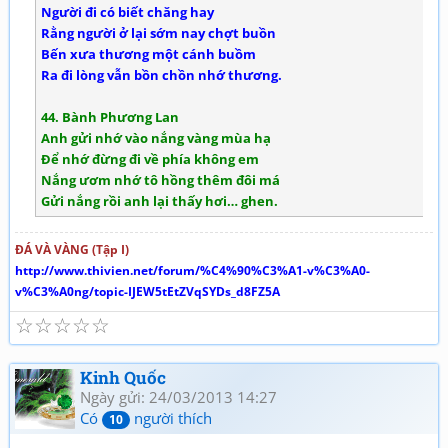
Người đi có biết chăng hay
Rằng người ở lại sớm nay chợt buồn
Bến xưa thương một cánh buồm
Ra đi lòng vẫn bồn chồn nhớ thương.
44. Bành Phương Lan
Anh gửi nhớ vào nắng vàng mùa hạ
Để nhớ đừng đi về phía không em
Nắng ươm nhớ tô hồng thêm đôi má
Gửi nắng rồi anh lại thấy hơi… ghen.
ĐÁ VÀ VÀNG (Tập I)
http://www.thivien.net/forum/%C4%90%C3%A1-v%C3%A0-
v%C3%A0ng/topic-IJEW5tEtZVqSYDs_d8FZ5A
☆
☆
☆
☆
☆
Kinh Quốc
Ngày gửi: 24/03/2013 14:27
Có
người thích
10