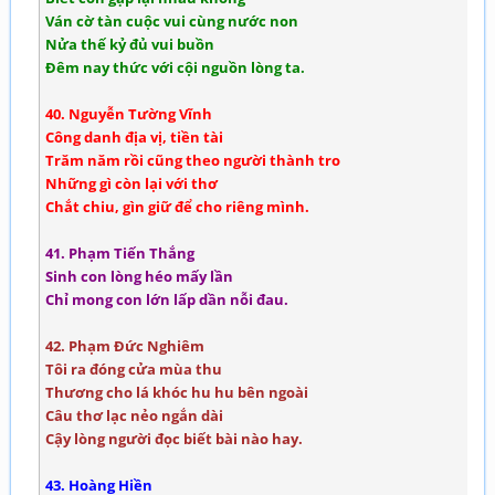
Ván cờ tàn cuộc vui cùng nước non
Nửa thế kỷ đủ vui buồn
Đêm nay thức với cội nguồn lòng ta.
40. Nguyễn Tường Vĩnh
Công danh địa vị, tiền tài
Trăm năm rồi cũng theo người thành tro
Những gì còn lại với thơ
Chắt chiu, gìn giữ để cho riêng mình.
41. Phạm Tiến Thắng
Sinh con lòng héo mấy lần
Chỉ mong con lớn lấp dần nỗi đau.
42. Phạm Đức Nghiêm
Tôi ra đóng cửa mùa thu
Thương cho lá khóc hu hu bên ngoài
Câu thơ lạc nẻo ngắn dài
Cậy lòng người đọc biết bài nào hay.
43. Hoàng Hiền