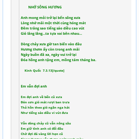
NHỚ SÔNG HƯƠNG
Anh mong mỏi trở lại bến sông xưa
Lòng nhớ mãi một thời cùng hóng mát
Đêm trăng sao tiếng sáo diều cao vút
Gió lâng lâng…ta tựa vai bên nhau…
Dòng chảy xưa giờ tan biến vào đâu
Hương thơm ấy còn trong anh mãi
Ngày buồn đã xa, ngày vui trở lại
Đóa hồng anh tặng em, mồng tám tháng ba.
Kinh Quốc 7.3.13[/quote]
Em vẫn đợi anh
Em đợi anh về bến cũ xưa
Đón cơn gió mát rượi ban trưa
Thả hồn theo gió ngân nga hát
Như tiếng sáo diều vi vút đưa
Vẫn dòng chảy cũ vẫn nông sâu
Em giữ tình anh có đổi đâu
Chờ đợi đá vàng lời hẹn cũ