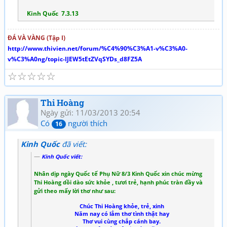
Kinh Quốc 7.3.13
ĐÁ VÀ VÀNG (Tập I)
http://www.thivien.net/forum/%C4%90%C3%A1-v%C3%A0-
v%C3%A0ng/topic-IJEW5tEtZVqSYDs_d8FZ5A
☆
☆
☆
☆
☆
Thi Hoàng
Ngày gửi: 11/03/2013 20:54
Có
người thích
16
Kinh Quốc
đã viết:
Kinh Quốc viết:
Nhân dịp ngày Quốc tế Phụ Nữ 8/3 Kinh Quốc xin chúc mừng
Thi Hoàng dồi dào sức khỏe , tươi trẻ, hạnh phúc tràn đầy và
gửi theo mấy lời thơ như sau:
Chúc Thi Hoàng khỏe, trẻ, xinh
Năm nay có lắm thơ tình thật hay
Thơ vui cùng chắp cánh bay.