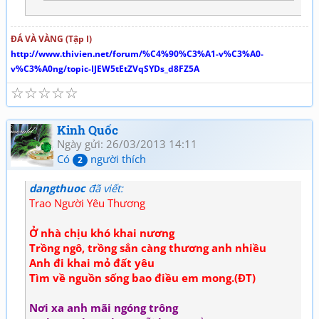
ĐÁ VÀ VÀNG (Tập I)
http://www.thivien.net/forum/%C4%90%C3%A1-v%C3%A0-
v%C3%A0ng/topic-IJEW5tEtZVqSYDs_d8FZ5A
☆
☆
☆
☆
☆
Kinh Quốc
Ngày gửi: 26/03/2013 14:11
Có
người thích
2
dangthuoc
đã viết:
Trao Người Yêu Thương
Ở nhà chịu khó khai nương
Trồng ngô, trồng sắn càng thương anh nhiều
Anh đi khai mỏ đất yêu
Tìm về nguồn sống bao điều em mong.(ĐT)
Nơi xa anh mãi ngóng trông