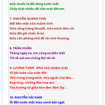
Anh muốn là đôi dòng nước mắt
Chảy thật nhiều để tắm mát đời em.
7. NGUYỄN QUANG THÁI
Mỗi bên một nửa mảnh tình
Nửa vầng trăng khuyết, nửa mình đơn côi
Nửa đời gối chiếc lẻ loi
Nửa căn phòng nhỏ để rồi nhớ thương.
8. TRẦN HUẤN
Tháng ngày xa, em cũng xa biền biệt
Tôi về nơi em chẳng đợi tôi về.
9. LƯƠNG TOÁN (Phó chủ nhiệm CLB)
Ơi bài toán của cuộc đời
Vừa trong trang sách, vừa ngoài chợ đen…
Đẹp thay, những đóa hoa sen
Tỏa hương từ giữa bùn đen đầm lầy...
10. NGUYỄN HẢI NAM
Ôi đất nước một màu xanh bát ngát