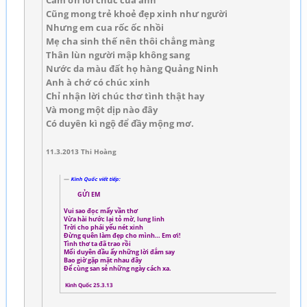
Cám ơn lời chúc của anh
Cũng mong trẻ khoẻ đẹp xinh như người
Nhưng em cua rốc ốc nhồi
Mẹ cha sinh thế nên thôi chẳng màng
Thân lùn người mập không sang
Nước da màu đất họ hàng Quảng Ninh
Anh à chớ có chúc xinh
Chỉ nhận lời chúc thơ tình thật hay
Và mong một dịp nào đây
Có duyên kì ngộ để đầy mộng mơ.
11.3.2013 Thi Hoàng
Kinh Quốc viết tiếp:
GỬI EM
Vui sao đọc mấy vần thơ
Vừa hài hước lại tỏ mờ, lung linh
Trời cho phái yếu nét xinh
Đừng quên làm đẹp cho mình… Em ơi!
Tình thơ ta đã trao rồi
Mối duyên đầu ấy những lời đắm say
Bao giờ gặp mặt nhau đây
Để cùng san sẻ những ngày cách xa.
Kinh Quốc 25.3.13