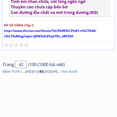
Tình em chan chứa, nỗi lòng ngẩn ngơ
Thuyền còn chưa cập bến bờ
Con đường địa chất xa mờ trùng dương.(KQ)
ĐÁ VÀ VÀNG (Tập I)
http://www.thivien.net/forum/%C4%90%C3%A1-v%C3%A0-
v%C3%A0ng/topic-IJEW5tEtZVqSYDs_d8FZ5A
☆
☆
☆
☆
☆
Trang
/100 (1000 bài viết)
Đầu
«
Trước
‹ ... [
40
] [
41
] [
42
] [
43
] [
44
] ... ›
Sau
»
Cuối