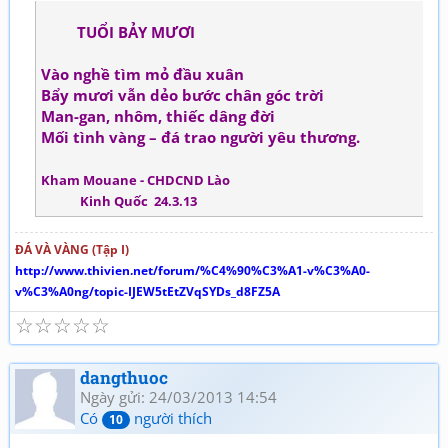
TUỔI BẢY MƯƠI
Vào nghề tìm mỏ đầu xuân
Bẩy mươi vẫn dẻo bước chân góc trời
Man-gan, nhôm, thiếc dâng đời
Mối tình vàng – đá trao người yêu thương.
Kham Mouane - CHDCND Lào
Kinh Quốc 24.3.13
ĐÁ VÀ VÀNG (Tập I)
http://www.thivien.net/forum/%C4%90%C3%A1-v%C3%A0-
v%C3%A0ng/topic-IJEW5tEtZVqSYDs_d8FZ5A
☆
☆
☆
☆
☆
dangthuoc
Ngày gửi: 24/03/2013 14:54
Có
người thích
10