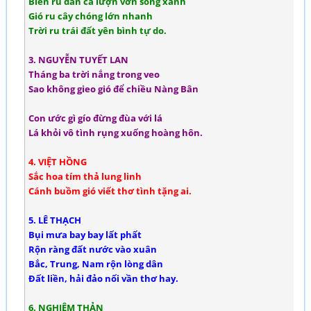
Biển ru đàn cá lượn vờn sóng xanh
Gió ru cây chóng lớn nhanh
Trời ru trái đất yên bình tự do.
3. NGUYỄN TUYẾT LAN
Tháng ba trời nắng trong veo
Sao không gieo gió để chiều Nàng Bân
Con ước gì gío đừng đùa với lá
Lá khỏi vô tình rụng xuống hoàng hôn.
4. VIỆT HỒNG
Sắc hoa tím thả lung linh
Cánh buồm gió viết thơ tình tặng ai.
5. LÊ THẠCH
Bụi mưa bay bay lất phất
Rộn ràng đất nước vào xuân
Bắc, Trung, Nam rộn lòng dân
Đất liền, hải đảo nối vần thơ hay.
6. NGHIÊM THẢN