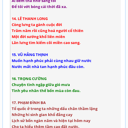
Ai đem thả nhớ sang tôi
Để tôi vớt bóng cái thời đã xa.
14. LÊ THANH LONG
Còng lưng ta gánh cuộc đời
Trăm năm rồi cũng hoá người cổ thiên
Một đời sướng khổ liên miên
Lăn lưng tìm kiếm cõi miền cao sang.
15. VŨ HẰNG THỊNH
Muốn hạnh phúc phải cùng nhau giữ nước
Nước mất nhà tan hạnh phúc đâu còn.
16. TRỌNG CƯỜNG
Chuyện tình ngập giữa gió mưa
Tình yêu nhân thế bốn mùa còn đau.
17. PHẠM ĐÌNH BA
Tổ quốc ở trong ta những dấu chân thầm lặng
Những hi sinh gian khổ đắng cay
Lịch sử bốn ngàn năm và hiện tại hôm nay
Cho ta hiểu thêm tầm cao đất nước.