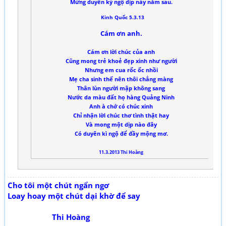
Mừng duyên kỳ ngộ dịp này năm sau.
Kinh Quốc 5.3.13
Cám ơn anh.
Cám ơn lời chúc của anh
Cũng mong trẻ khoẻ đẹp xinh như người
Nhưng em cua rốc ốc nhồi
Mẹ cha sinh thế nên thôi chẳng màng
Thân lùn người mập không sang
Nước da màu đất họ hàng Quảng Ninh
Anh à chớ có chúc xinh
Chỉ nhận lời chúc thơ tình thật hay
Và mong một dịp nào đây
Có duyên kì ngộ để đầy mộng mơ.
11.3.2013 Thi Hoàng
Cho tôi một chút ngẩn ngơ
Loay hoay một chút dại khờ để say
Thi Hoàng