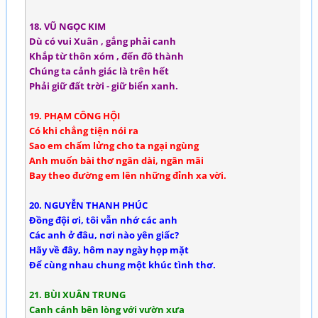
18. VŨ NGỌC KIM
Dù có vui Xuân , gắng phải canh
Khắp từ thôn xóm , đến đô thành
Chúng ta cảnh giác là trên hết
Phải giữ đất trời - giữ biển xanh.
19. PHẠM CÔNG HỘI
Có khi chẳng tiện nói ra
Sao em chấm lửng cho ta ngại ngùng
Anh muốn bài thơ ngân dài, ngân mãi
Bay theo đường em lên những đỉnh xa vời.
20. NGUYỄN THANH PHÚC
Đồng đội ơi, tôi vẫn nhớ các anh
Các anh ở đâu, nơi nào yên giấc?
Hãy về đây, hôm nay ngày họp mặt
Để cùng nhau chung một khúc tình thơ.
21. BÙI XUÂN TRUNG
Canh cánh bên lòng với vườn xưa