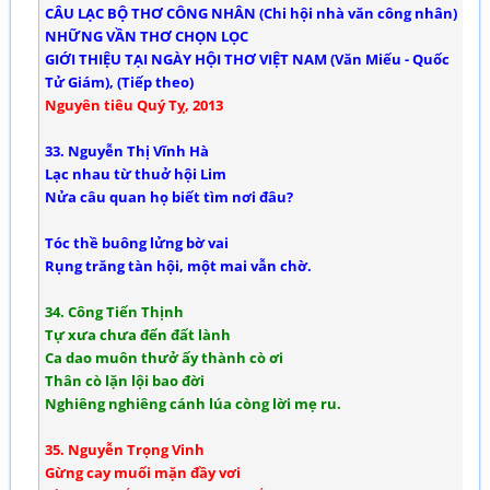
CÂU LẠC BỘ THƠ CÔNG NHÂN (Chi hội nhà văn công nhân)
NHỮNG VẦN THƠ CHỌN LỌC
GIỚI THIỆU TẠI NGÀY HỘI THƠ VIỆT NAM (Văn Miếu - Quốc
Tử Giám), (Tiếp theo)
Nguyên tiêu Quý Tỵ, 2013
33. Nguyễn Thị Vĩnh Hà
Lạc nhau từ thuở hội Lim
Nửa câu quan họ biết tìm nơi đâu?
Tóc thề buông lửng bờ vai
Rụng trăng tàn hội, một mai vẫn chờ.
34. Công Tiến Thịnh
Tự xưa chưa đến đất lành
Ca dao muôn thưở ấy thành cò ơi
Thân cò lặn lội bao đời
Nghiêng nghiêng cánh lúa còng lời mẹ ru.
35. Nguyễn Trọng Vinh
Gừng cay muối mặn đầy vơi