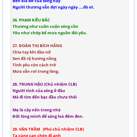
Bên kia bờ của sông này
Người thương vẫn đợi ngày ngày ….đò ơi.
26. PHẠM KIỀU BẮC
Thương như cuồn cuộn sóng cồn
Yêu như chớp bể mưa nguồn đòi yêu.
27. ĐOÀN THỊ BÍCH HẰNG
Chia tay khi đào nở
Sen đã rộ hương nồng
Tình yêu còn cách trở
Mưa vẫn rơi trong lòng.
28. TRUNG HẬU (Chủ nhiệm CLB)
Người tình của sóng ở đâu
Mà đi tìm đến bạc đầu chưa thôi
Mẹ là cây nến trong nhà
Đốt lòng mình để sáng loà đêm đen.
29. VĂN TRẦM (Phó chủ nhiệm CLB)
Ta cùng cạn chén đi anh