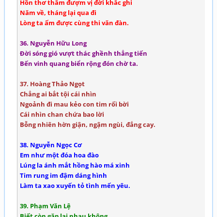
Hồn thơ thắm đượm vị đời khắc ghi
Năm về, tháng lại qua đi
Lòng ta ấm được cùng thi văn đàn.
36. Nguyễn Hữu Long
Đời sóng gió vượt thác ghềnh thẳng tiến
Bến vinh quang biển rộng đón chờ ta.
37. Hoàng Thảo Ngọt
Chẳng ai bắt tội cái nhìn
Ngoảnh đi mau kẻo con tim rối bời
Cái nhìn chan chứa bao lời
Bỗng nhiên hờn giận, ngậm ngùi, đắng cay.
38. Nguyễn Ngọc Cơ
Em như một đóa hoa đào
Lúng la ánh mắt hồng hào má xinh
Tim rung im đậm dáng hình
Làm ta xao xuyến tỏ tình mến yêu.
39. Phạm Văn Lệ
Biết còn gặp lại nhau không