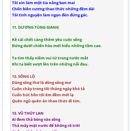
Tôi xin làm một tia nắng ban mai
Chốn biên cương thao thức những đêm dài
Tôi tình nguyện làm ngọn đèn đứng gác.
11. DƯƠNG TÙNG GIANG
Kề cái chết càng thêm yêu cuộc sống
Đứng dưới chiến hào mới hiểu những tầm cao.
Ta tìm thấy niềm vui từ trong nước mắt
Khi ta biết vượt lên trên những nỗi đau.
12. SÔNG LÔ
Dòng sông thơ là dòng sông mơ
Cuộn chảy trong tôi tháng ngày khó tả
Cuốn hút hồn tôi êm đềm mới lạ
Quên ngủ quên ăn thao thức đi tìm.
13. VŨ THÚY LAN
Ai đem thả bóng vào sông
Thả mây mặt nước để không rõ trời