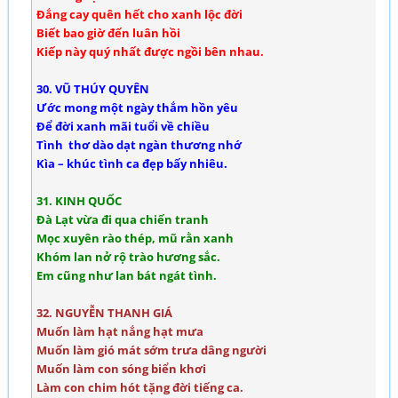
Đắng cay quên hết cho xanh lộc đời
Biết bao giờ đến luân hồi
Kiếp này quý nhất được ngồi bên nhau.
30. VŨ THÚY QUYÊN
Ước mong một ngày thắm hồn yêu
Để đời xanh mãi tuổi về chiều
Tình thơ dào dạt ngàn thương nhớ
Kìa – khúc tình ca đẹp bấy nhiêu.
31. KINH QUỐC
Đà Lạt vừa đi qua chiến tranh
Mọc xuyên rào thép, mũ rằn xanh
Khóm lan nở rộ trào hương sắc.
Em cũng như lan bát ngát tình.
32. NGUYỄN THANH GIÁ
Muốn làm hạt nắng hạt mưa
Muốn làm gió mát sớm trưa dâng người
Muốn làm con sóng biển khơi
Làm con chim hót tặng đời tiếng ca.