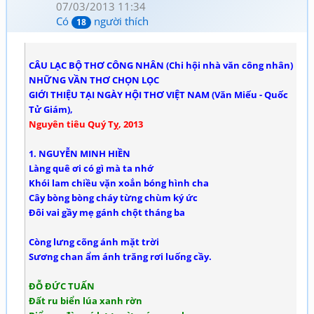
07/03/2013 11:34
Có
người thích
18
CÂU LẠC BỘ THƠ CÔNG NHÂN (Chi hội nhà văn công nhân)
NHỮNG VẦN THƠ CHỌN LỌC
GIỚI THIỆU TẠI NGÀY HỘI THƠ VIỆT NAM (Văn Miếu - Quốc
Tử Giám),
Nguyên tiêu Quý Tỵ, 2013
1. NGUYỄN MINH HIỀN
Làng quê ơi có gì mà ta nhớ
Khói lam chiều vặn xoắn bóng hình cha
Cây bòng bòng cháy từng chùm ký ức
Đôi vai gầy mẹ gánh chột tháng ba
Còng lưng cõng ánh mặt trời
Sương chan ẩm ánh trăng rơi luống cầy.
ĐỖ ĐỨC TUẤN
Đất ru biển lúa xanh rờn