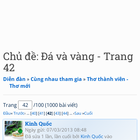
Chủ đề: Đá và vàng - Trang
42
Diễn đàn
»
Cùng nhau tham gia
»
Thơ thành viên -
Thơ mới
Trang
/100 (1000 bài viết)
Đầu
«
Trước
‹ ... [
40
] [
41
] [
42
] [
43
] [
44
] ... ›
Sau
»
Cuối
Kinh Quốc
Ngày gửi: 07/03/2013 08:48
Đã sửa 1 lần, lần cuối bởi
Kinh Quốc
vào