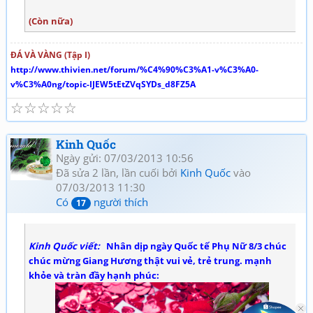
(Còn nữa)
ĐÁ VÀ VÀNG (Tập I)
http://www.thivien.net/forum/%C4%90%C3%A1-v%C3%A0-
v%C3%A0ng/topic-IJEW5tEtZVqSYDs_d8FZ5A
☆
☆
☆
☆
☆
Kinh Quốc
Ngày gửi: 07/03/2013 10:56
Đã sửa 2 lần, lần cuối bởi
Kinh Quốc
vào
07/03/2013 11:30
Có
người thích
17
Kinh Quốc viết:
Nhân dịp ngày Quốc tế Phụ Nữ 8/3 chúc
chúc mừng Giang Hương thật vui vẻ, trẻ trung. mạnh
khỏe và tràn đầy hạnh phúc: