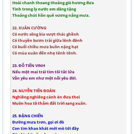
Hoài chanh thoang thoảng gió hương đưa
Tình trong ly nước em dâng tặng
Thoảng chút hồn quê vương nắng mưa.
22. XUÂN CƯỜNG
Có nước sông kia vượt thác ghềnh
Có thuyền bươn trải giữa lênh đênh
Có buổi chiều mưa buồn nặng hạt
Có mùa xuân đến nhẹ tênh tênh.
23. ĐỖ TIẾN VINH
Nếu một mai trái tim tôi tắt lửa
Vẫn yêu em như một nỗi yêu đời.
24. NUYỄN TIẾN ĐOÀN
Nghiêng nghiêng cánh én đưa thoi
Muôn hoa tô thắm đất trời sang xuân.
25. ĐẶNG CHIẾN
Đường mưa trơn, gọi ơi đò
Con tim khao khát mới mò tới đây