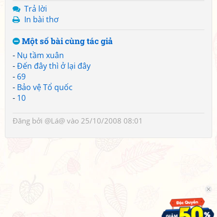
Trả lời
In bài thơ
Một số bài cùng tác giả
-
Nụ tầm xuân
-
Đến đây thì ở lại đây
-
69
-
Bảo vệ Tổ quốc
-
10
Đăng bởi
@Lá@
vào 25/10/2008 08:01