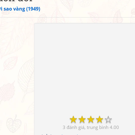
i sao vàng (1949)
☆
☆
☆
☆
☆
3
4.00