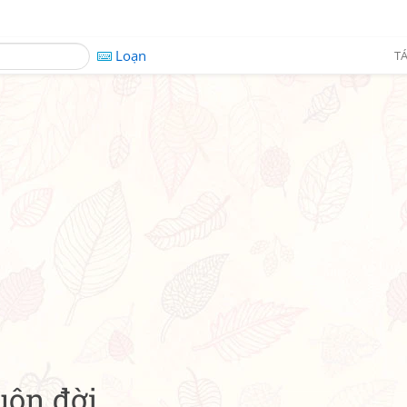
Loạn
TÁ
uôn đời