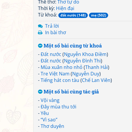
Thể thơ:
Thơ tự do
Thời kỳ:
Hiện đại
Từ khoá:
đất nước (148)
mẹ (502)
Trả lời
In bài thơ
Một số bài cùng từ khoá
-
Đất nước
(
Nguyễn Khoa Điềm
)
-
Đất nước
(
Nguyễn Đình Thi
)
-
Mùa xuân nho nhỏ
(
Thanh Hải
)
-
Tre Việt Nam
(
Nguyễn Duy
)
-
Tiếng hát con tàu
(
Chế Lan Viên
)
Một số bài cùng tác giả
-
Vội vàng
-
Đây mùa thu tới
-
Yêu
-
“Vì sao”
-
Thơ duyên