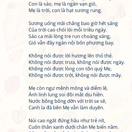
Con là sáo, mẹ là ngàn vạn gió,
Mẹ là trời, con là hạt sương rung.
Sương uống mãi chẳng bao giờ hết sáng
Của trời cao chói lói mỗi triều ngày.
Sáo ca mãi lòng tre run choáng váng,
Gió vẫn đây ngàn nội bốn phương bay.
Không nói được lời hương lên thỏ thẻ.
Không nói được trưa, không nói được ngày.
Không nói được lòng con tôn quý Mẹ,
Không nói được trời, không nói được mây.
Mẹ còn ngự mênh mông và diễm lệ,
Ánh linh lung soi đôi mắt dịu hiền.
Nước bông bống dỡn với trời se sẽ,
Canh la đà bên Mẹ vẫn làm duyên.
Núi cao ngất đứng hầu như trẻ nít,
Cuốn thân xanh dưới chân Mẹ biển nằm.