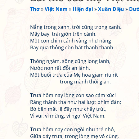
Thơ
»
Việt Nam
»
Hiện đại
»
Xuân Diệu
»
Dướ
Nắng trong xanh, trời cũng trong xanh.
Mây bay, trái giỡn trên cành.
Một con chim cánh vàng như nắng
Bay qua thông còn hát thanh thanh.
Thông ngâm, sông cũng long lanh,
Nước non rất đỗi an lành,
Một buổi trưa của Mẹ hoa giam ríu rít
trong mành thời gian.
Trưa hôm nay lòng con sao cảm xúc!
Răng thánh tha như hai lượt phím đàn;
Bờ bên mắt lệ đầy như chẩy trút,
Vì vui, vì mừng, vì ngợi Việt Nam.
Trưa hôm nay con ngồi như trẻ nhỏ,
Giữa đáy trưa, trong lòng mẹ vô cùng.