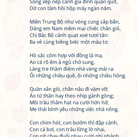
Sóng xếp nếp cảnh gia đình quấn quít,
Dờ con tầm hồi hộp mấy ngàn năm.
Miền Trung Bộ như vòng cung sắp bắn,
Dáng em Nam mềm mại chiếc chân giỏ,
Chị Bắc Bộ cánh quạt xoè tươi tắn:
Ba vẻ cùng biêng biếc một màu tơ.
Hồ sắc cốm hợp với đồng lá mạ,
Ao cá rô êm ả ngủ chờ sung,
Làng tre thầm điểm nhà vàng mái rạ:
Ôi những chiều quê, ôi những chiều hồng.
Quần xắn gối, chân nâu đi vặm vỡ;
Áo tứ thân hay theo nhịp gánh gồng;
Môi trầu thắm hạt na cười hớn hở;
Mẹ thái bình yêu những việc nhà nông.
Con chim hót, con bướm thì đập cánh,
Con cá bơi, con trâu lững lờ nhai,
Con nít chạy đuổi nhau cười nhí nhảnh,