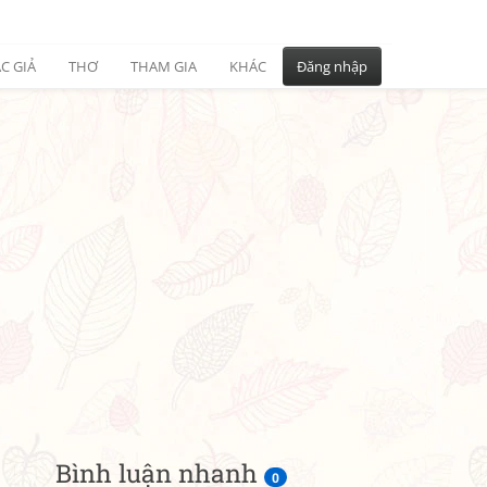
C GIẢ
THƠ
THAM GIA
KHÁC
Đăng nhập
Bình luận nhanh
0