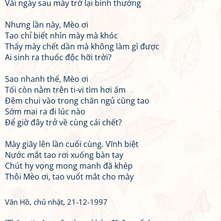
Vài ngày sau mày trở lại bình thường
Nhưng lần này, Mèo ơi
Tao chỉ biết nhìn mày mà khóc
Thấy mày chết dần mà không làm gì được
Ai sinh ra thuốc độc hỡi trời?
Sao nhanh thế, Mèo ơi
Tối còn nằm trên ti-vi tìm hơi ấm
Đêm chui vào trong chăn ngủ cùng tao
Sớm mai ra đi lúc nào
Để giờ đây trở về cùng cái chết?
Mày giãy lên lần cuối cùng. Vĩnh biệt
Nước mắt tao rơi xuống bàn tay
Chút hy vọng mong manh đã khép
Thôi Mèo ơi, tao vuốt mắt cho mày
Vân Hồ, chủ nhật, 21-12-1997