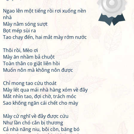
Ngao lên một tiếng rồi rơi xuống nền
nhà
Mày nằm sóng sượt
Bọt mép sùi ra
Tao chạy đến, hai mắt mày rớm nước
Thôi rồi, Mèo ơi
Mày ăn nhầm bả chuột
Toàn thân co giật liên hồi
Muốn nôn mà không nôn được
Chỉ mong tao cứu thoát
Mày lết qua mái nhà hàng xóm về đây
Mắt nhìn tao, đợi chờ, trách móc
Sao không ngăn cái chết cho mày
Mày cứ nghĩ về đây được cứu
Như lần chó cắn bị thương
Cả nhà nâng niu, bôi cồn, băng bó