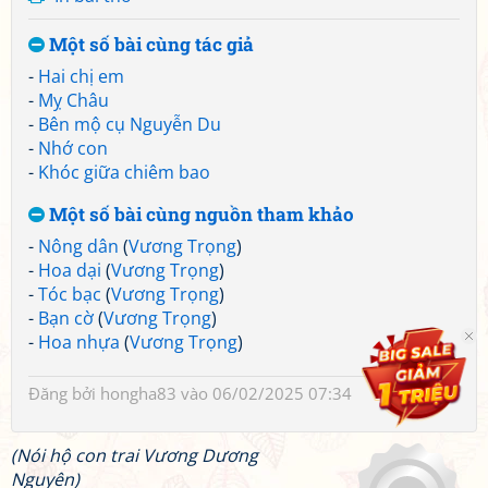
Một số bài cùng tác giả
-
Hai chị em
-
Mỵ Châu
-
Bên mộ cụ Nguyễn Du
-
Nhớ con
-
Khóc giữa chiêm bao
Một số bài cùng nguồn tham khảo
-
Nông dân
(
Vương Trọng
)
-
Hoa dại
(
Vương Trọng
)
-
Tóc bạc
(
Vương Trọng
)
-
Bạn cờ
(
Vương Trọng
)
-
Hoa nhựa
(
Vương Trọng
)
Đăng bởi
hongha83
vào 06/02/2025 07:34
(Nói hộ con trai Vương Dương
Nguyên)