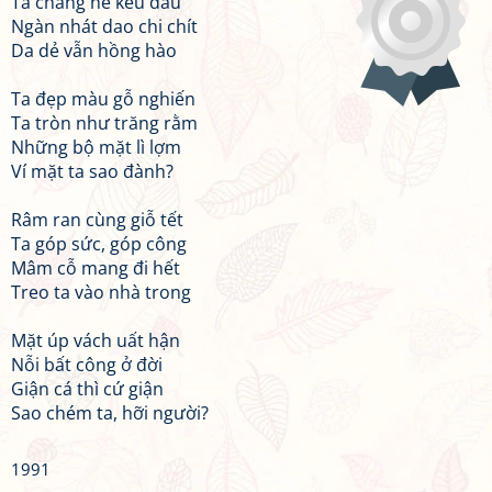
Ta chẳng hề kêu đau
Ngàn nhát dao chi chít
Da dẻ vẫn hồng hào
Ta đẹp màu gỗ nghiến
Ta tròn như trăng rằm
Những bộ mặt lì lợm
Ví mặt ta sao đành?
Râm ran cùng giỗ tết
Ta góp sức, góp công
Mâm cỗ mang đi hết
Treo ta vào nhà trong
Mặt úp vách uất hận
Nỗi bất công ở đời
Giận cá thì cứ giận
Sao chém ta, hỡi người?
1991