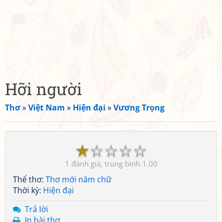
Hỡi người
Thơ
»
Việt Nam
»
Hiện đại
»
Vương Trọng
☆
☆
☆
☆
☆
1
1.00
Thể thơ:
Thơ mới năm chữ
Thời kỳ:
Hiện đại
Trả lời
In bài thơ