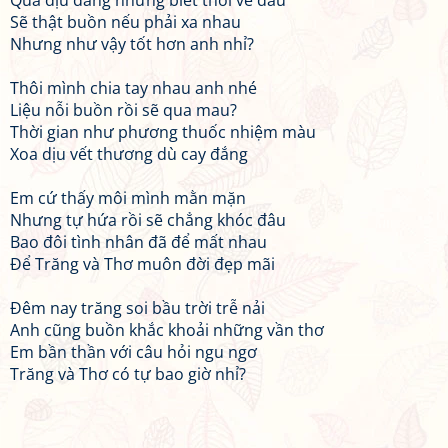
Quá dịu dàng nhưng biết thổi về đâu
Sẽ thật buồn nếu phải xa nhau
Nhưng như vậy tốt hơn anh nhỉ?
Thôi mình chia tay nhau anh nhé
Liệu nỗi buồn rồi sẽ qua mau?
Thời gian như phương thuốc nhiệm màu
Xoa dịu vết thương dù cay đắng
Em cứ thấy môi mình mằn mặn
Nhưng tự hứa rồi sẽ chẳng khóc đâu
Bao đôi tình nhân đã để mất nhau
Để Trăng và Thơ muôn đời đẹp mãi
Đêm nay trăng soi bầu trời trễ nải
Anh cũng buồn khắc khoải những vần thơ
Em bần thần với câu hỏi ngu ngơ
Trăng và Thơ có tự bao giờ nhỉ?