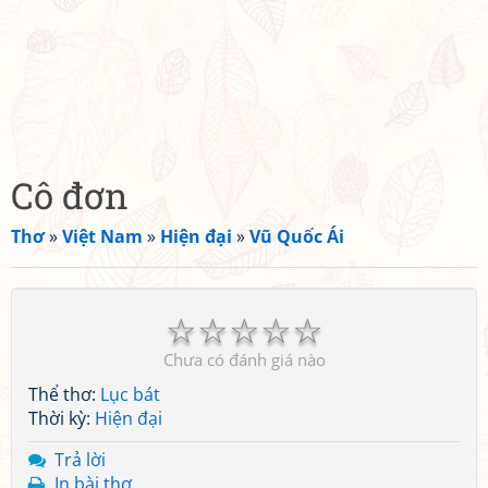
Cô đơn
Thơ
»
Việt Nam
»
Hiện đại
»
Vũ Quốc Ái
☆
☆
☆
☆
☆
Chưa có đánh giá nào
Thể thơ:
Lục bát
Thời kỳ:
Hiện đại
Trả lời
In bài thơ