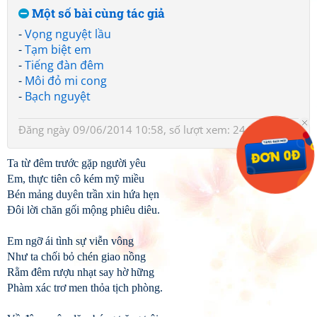
Một số bài cùng tác giả
-
Vọng nguyệt lầu
-
Tạm biệt em
-
Tiếng đàn đêm
-
Môi đỏ mi cong
-
Bạch nguyệt
Đăng ngày 09/06/2014 10:58, số lượt xem: 2440
Ta từ đêm trước gặp người yêu
Em, thực tiên cô kém mỹ miều
Bén mảng duyên trần xin hứa hẹn
Đôi lời chăn gối mộng phiêu diêu.
Em ngỡ ái tình sự viễn vông
Như ta chối bỏ chén giao nồng
Rằm đêm rượu nhạt say hờ hững
Phàm xác trơ men thỏa tịch phòng.