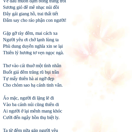
Về đâu muôn dặm bóng trăng trôi
Sương gió đê mê nhạc núi đồi
Đây gái giang hồ, trai thất tiết
Đắm say cho ráo phận con người!
Gặp gỡ rày đêm, mai cách xa
Người yêu ơi chớ lạnh lùng ta
Phù dung duyên nghĩa xin se lại
Thiên lý hương tơ vẹn ngọc ngà.
Thơ vào cái thuở một tình nhân
Buốt giá đêm trăng rũ bụi trần
Tự mấy thiên hà ai ngỡ đẹp
Cho chòm sao hạ cánh tinh vân.
Áo mặc, người đi lặng lẽ đi
Vào ba cánh núi cũng thiên di
Ai người ở lại mênh mang khóc
Cười đến ngây hồn thụ biệt ly.
Ta từ đêm nữa gặp người yêu