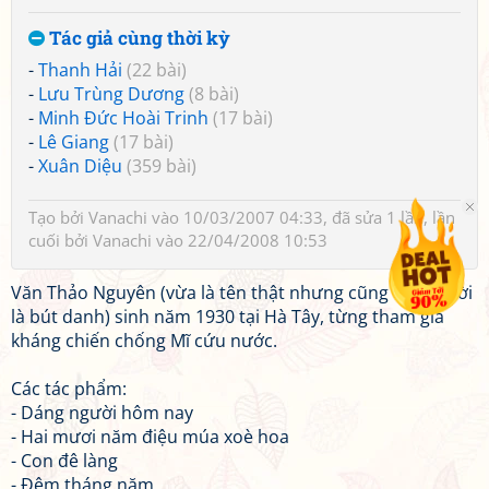
Tác giả cùng thời kỳ
-
Thanh Hải
(22 bài)
-
Lưu Trùng Dương
(8 bài)
-
Minh Đức Hoài Trinh
(17 bài)
-
Lê Giang
(17 bài)
-
Xuân Diệu
(359 bài)
Tạo bởi
Vanachi
vào 10/03/2007 04:33, đã sửa 1 lần, lần
cuối bởi
Vanachi
vào 22/04/2008 10:53
Văn Thảo Nguyên (vừa là tên thật nhưng cũng đồng thời
là bút danh) sinh năm 1930 tại Hà Tây, từng tham gia
kháng chiến chống Mĩ cứu nước.
Các tác phẩm:
- Dáng người hôm nay
- Hai mươi năm điệu múa xoè hoa
- Con đê làng
- Đêm tháng năm