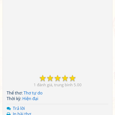
☆
☆
☆
☆
☆
1
5.00
Thể thơ:
Thơ tự do
Thời kỳ:
Hiện đại
Trả lời
In bài thơ