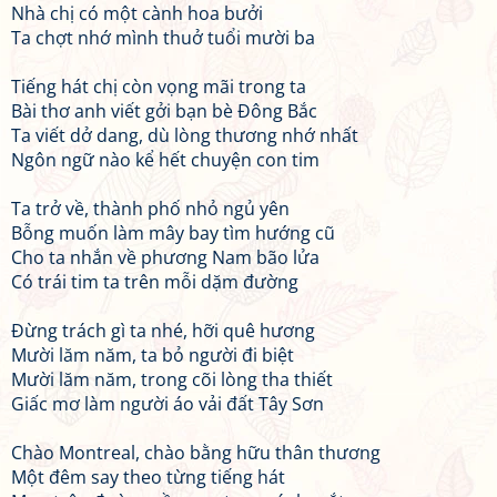
Nhà chị có một cành hoa bưởi
Ta chợt nhớ mình thuở tuổi mười ba
Tiếng hát chị còn vọng mãi trong ta
Bài thơ anh viết gởi bạn bè Đông Bắc
Ta viết dở dang, dù lòng thương nhớ nhất
Ngôn ngữ nào kể hết chuyện con tim
Ta trở về, thành phố nhỏ ngủ yên
Bỗng muốn làm mây bay tìm hướng cũ
Cho ta nhắn về phương Nam bão lửa
Có trái tim ta trên mỗi dặm đường
Đừng trách gì ta nhé, hỡi quê hương
Mười lăm năm, ta bỏ người đi biệt
Mười lăm năm, trong cõi lòng tha thiết
Giấc mơ làm người áo vải đất Tây Sơn
Chào Montreal, chào bằng hữu thân thương
Một đêm say theo từng tiếng hát