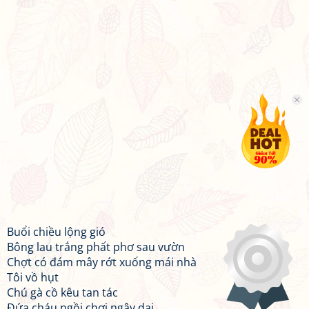
Buổi chiều lộng gió
Bông lau trắng phất phơ sau vườn
Chợt có đám mây rớt xuống mái nhà
Tôi vồ hụt
Chú gà cồ kêu tan tác
Đứa cháu ngồi chơi ngây dại