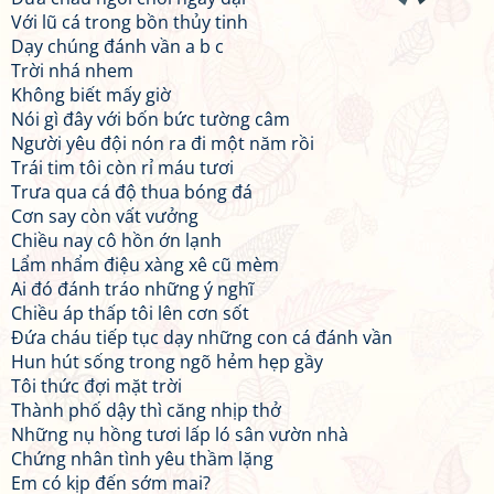
Với lũ cá trong bồn thủy tinh
Dạy chúng đánh vần a b c
Trời nhá nhem
Không biết mấy giờ
Nói gì đây với bốn bức tường câm
Người yêu đội nón ra đi một năm rồi
Trái tim tôi còn rỉ máu tươi
Trưa qua cá độ thua bóng đá
Cơn say còn vất vưởng
Chiều nay cô hồn ớn lạnh
Lẩm nhẩm điệu xàng xê cũ mèm
Ai đó đánh tráo những ý nghĩ
Chiều áp thấp tôi lên cơn sốt
Đứa cháu tiếp tục dạy những con cá đánh vần
Hun hút sống trong ngõ hẻm hẹp gầy
Tôi thức đợi mặt trời
Thành phố dậy thì căng nhịp thở
Những nụ hồng tươi lấp ló sân vườn nhà
Chứng nhân tình yêu thầm lặng
Em có kịp đến sớm mai?