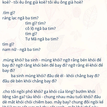
koè? - tôi êu ông già koè? tôi iêu ông già hoè?
.tìm gì?
ráng lạc ngã ba tim?
tìm gì? tìm?
cô lộ ngã ba tim?
tìm gì?
Tư Mã ngã ba tim?
tìm gì?
nam nữ - ngã ba tim?
.mùng khói? ba sinh - mùng khói? ngỡ rằng bén khói để
bay đi? ngỡ rằng khói bén để bay đi? ngỡ rằng él-khói để
bay đi?
ba sinh mùng khói? đâu dè él - khói chẳng bay đi?
đâu dè bén khói chẳng bay đi?
.cho tôi ngồi phố khói? ga khói của lòng? bướm khói
liệng sân ga? tàu khói - chung nhau màu tuổi khói? đâu
dè mắt khói chói chiêm bao. mây bay? chung đôi ngồi kể