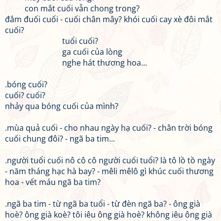
con mắt cuối vẫn chong trong?
đắm đuối cuối - cuối chân mây? khói cuối cay xè đôi mắt
cuối?
tuổi cuối?
ga cuối của lòng
nghe hát thương hoa...
.bóng cuối?
cuối? cuối?
nhảy qua bóng cuối của mình?
.mùa quả cuối - cho nhau ngày hạ cuối? - chân trời bóng
cuối chung đôi? - ngã ba tim...
.người tuổi cuối nô cô cô người cuối tuổi? là tô lồ tồ ngày
- năm tháng hạc hà bay? - mêli mêlô gì khúc cuối thương
hoa - vết máu ngã ba tim?
.ngã ba tim - từ ngã ba tuổi - từ đèn ngã ba? - ông già
hoè? ông già koè? tôi iêu ông già hoè? không iêu ông già