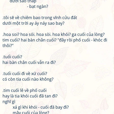
dưới sao thắp
- bạt ngàn?
.tôi sẽ về chiêm bao trong vĩnh cửu đất
dưới một trời ay áy náy sao bay?
.hoa soi? hoa sói. hoa sòi. hoa khói? ga cuối của lòng?
tim cuối? hai bàn chân cuối? "đây rồi phố cuối - khóc đi
thôi?"
.tuổi cuối?
hai bàn chân cuối vẫn ra đi?
.tuổi cuối đi về xứ cuối?
có còn tia cuối nào không?
.tim cuối lê về phố cuối
hay là tia khói cuối đã tan đi?
nghĩ gì
xá gì khi khói - cuối đã bay đi?
mây cuối của lòng?