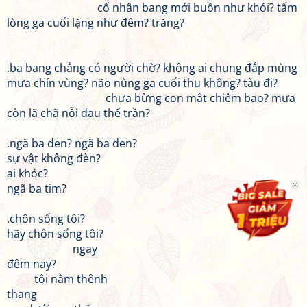
cố nhân bang mới buồn như khói? tấm
lòng ga cuối lặng như đêm? trăng?
.ba bang chẳng có người chờ? không ai chung đắp mùng
mưa chín vùng? não nùng ga cuối thu không? tàu đi?
chưa bừng con mắt chiêm bao? mưa
còn lã chã nỗi đau thế trần?
.ngã ba đen? ngã ba đen?
sự vật không đèn?
ai khóc?
ngã ba tim?
.chôn sống tôi?
hãy chôn sống tôi?
ngay
đêm nay?
tôi nằm thênh
thang