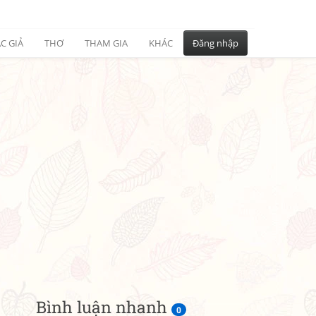
C GIẢ
THƠ
THAM GIA
KHÁC
Đăng nhập
Bình luận nhanh
0