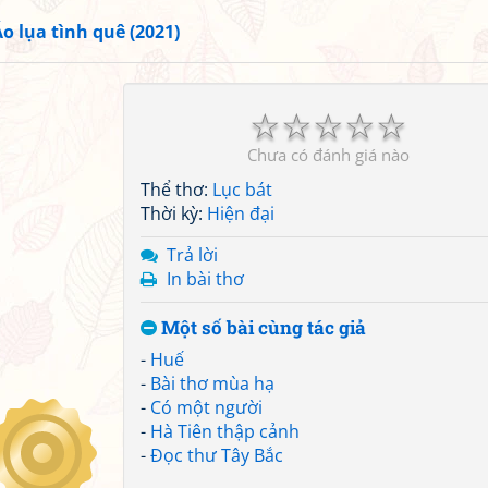
o lụa tình quê (2021)
☆
☆
☆
☆
☆
Chưa có đánh giá nào
Thể thơ:
Lục bát
Thời kỳ:
Hiện đại
Trả lời
In bài thơ
Một số bài cùng tác giả
-
Huế
-
Bài thơ mùa hạ
-
Có một người
-
Hà Tiên thập cảnh
-
Đọc thư Tây Bắc