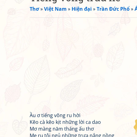
Thơ
»
Việt Nam
»
Hiện đại
»
Trần Đức Phổ
»
Á
Ầu ơ tiếng võng ru hời
Kẽo cà kẽo kịt những lời ca dao
Mơ màng năm tháng ấu thơ
Mẹ ru tôi ngủ những trưa nắng nồng