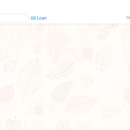
Loạn
TÁ