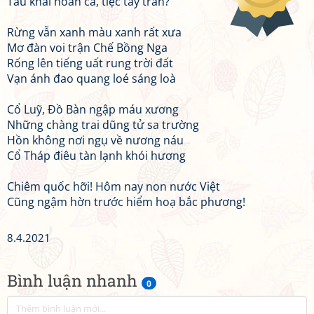
Tấu khải hoàn ca, tiệc tẩy trần?
Rừng vẫn xanh màu xanh rất xưa
Mơ đàn voi trận Chế Bồng Nga
Rống lên tiếng uất rung trời đất
Vạn ánh đao quang loé sáng loà
Cổ Luỹ, Đồ Bàn ngập máu xương
Những chàng trai dũng tử sa trường
Hồn không nơi ngụ về nương náu
Cổ Tháp điêu tàn lạnh khói hương
Chiêm quốc hỡi! Hôm nay non nước Việt
Cũng ngậm hờn trước hiểm hoạ bắc phương!
8.4.2021
Bình luận nhanh
0