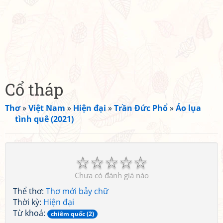
Cổ tháp
Thơ
»
Việt Nam
»
Hiện đại
»
Trần Đức Phổ
»
Áo lụa
tình quê (2021)
☆
☆
☆
☆
☆
Chưa có đánh giá nào
Thể thơ:
Thơ mới bảy chữ
Thời kỳ:
Hiện đại
Từ khoá:
chiêm quốc (2)