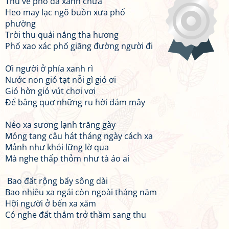
Thu về phố đã xanh chưa
Heo may lạc ngõ buồn xưa phố
phường
Trời thu quải nắng tha hương
Phố xao xác phố giăng đường người đi
Ơi người ở phía xanh rì
Nước non gió tạt nỗi gì gió ơi
Gió hờn gió vút chơi vơi
Để bâng quơ những ru hời đám mây
Nẻo xa sương lạnh trăng gày
Mỏng tang câu hát tháng ngày cách xa
Mảnh như khói lững lờ qua
Mà nghe thấp thỏm như tà áo ai
Bao đất rộng bấy sông dài
Bao nhiêu xa ngái còn ngoài tháng năm
Hỡi người ở bến xa xăm
Có nghe đất thẳm trở thầm sang thu