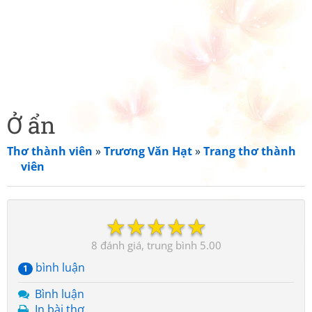
Ở ẩn
Thơ thành viên
»
Trương Văn Hạt
»
Trang thơ thành
viên
☆
☆
☆
☆
☆
8
5.00
bình luận
1
Bình luận
In bài thơ