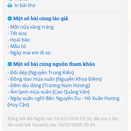
In bài thơ
Một số bài cùng tác giả
-
Một nửa vầng trăng
-
Tết xưa
-
Hoài bão
-
Mẫu tử
-
Ngày mai em đi xa
Một số bài cùng nguồn tham khảo
-
Đôi dép
(
Nguyễn Trung Kiên
)
-
Đồng dao mùa xuân
(
Nguyễn Khoa Điềm
)
-
Đêm dịu dàng
(
Trương Nam Hương
)
-
Ấm lạnh mùa xuân
(
Cao Quảng Văn
)
-
Ngày xuân nghĩ đến: Nguyễn Du - Hồ Xuân Hương
(
Huy Cận
)
Đăng bởi
Đồ Nghệ
vào 16/03/2009 09:30, đã sửa 2 lần,
lần cuối bởi
Vanachi
vào 16/03/2009 20:24