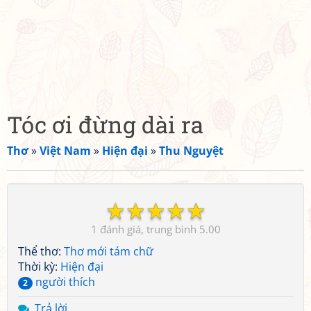
Tóc ơi đừng dài ra
Thơ
»
Việt Nam
»
Hiện đại
»
Thu Nguyệt
☆
☆
☆
☆
☆
1
5.00
Thể thơ:
Thơ mới tám chữ
Thời kỳ:
Hiện đại
người thích
2
Trả lời